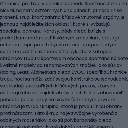
Chrániče pre trup v ponuke obchodu Sportano Jazda na
bicykli, najmä v extrémnych disciplínach, prináša riziko
zranení. Trup, ktorý zahŕňa kľúčové vnútorné orgány, je
jednou z najdôležitejších oblastí, ktoré si vyžadujú
špeciálnu ochranu. Nárazy, pády alebo kolízie s
prekážkami môžu viesť k vážnym zraneniam, preto je
ochrana trupu pred takýmito situáciami prvoradým
cieľom každého uvedomelého cyklistu. V kategórii
chráničov trupu v športovom obchode Sportano nájdete
kvalitné modely od renomovaných značiek, ako sú Fox
Racing, Leatt, Alpinestars alebo EVOC. špecifikáChrániče
trupu, hoci sa môžu zdať svojou konštrukciou jednoduché,
sa skladajú z niekoľkých kľúčových prvkov, ktorých
cieľom je chrániť najdôležitejšie časti tela a zabezpečiť
pohodlie počas jazdy na bicykli. Ústredným prvkom
chrániča je tvrdá škrupina, ktorá je prvou líniou obrany
proti nárazom. Táto škrupina je zvyčajne vyrobená z
odolných materiálov, ako sú polykarbonáty alebo
moderné polyméry, ktoré dokážu rozptýliť energiu