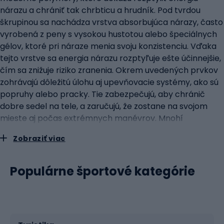
nárazu a chrániť tak chrbticu a hrudník. Pod tvrdou
škrupinou sa nachádza vrstva absorbujúca nárazy, často
vyrobená z peny s vysokou hustotou alebo špeciálnych
gélov, ktoré pri náraze menia svoju konzistenciu. Vďaka
tejto vrstve sa energia nárazu rozptyľuje ešte účinnejšie,
čím sa znižuje riziko zranenia. Okrem uvedených prvkov
zohrávajú dôležitú úlohu aj upevňovacie systémy, ako sú
popruhy alebo pracky. Tie zabezpečujú, aby chránič
dobre sedel na tele, a zaručujú, že zostane na svojom
mieste aj počas extrémnych manévrov. Mnohí
výrobcovia do chráničov zapracúvajú aj ďalšie prvky, ako
Zobraziť viac
je vetranie alebo špeciálne vložky, ktoré zvyšujú
pohodlie, najmä počas dlhodobej námahy. typy
chráničov tela: od vesty po komplexné panciere
Populárne športové kategórie
komplexné panciereRôznorodosť chráničov trupu
dostupných na trhu reaguje na rôznorodé potreby
cyklistov. Pre tých, ktorí hľadajú základnú ochranu, sú k
dispozícii ľahké vesty. Sú vyrobené z pružných