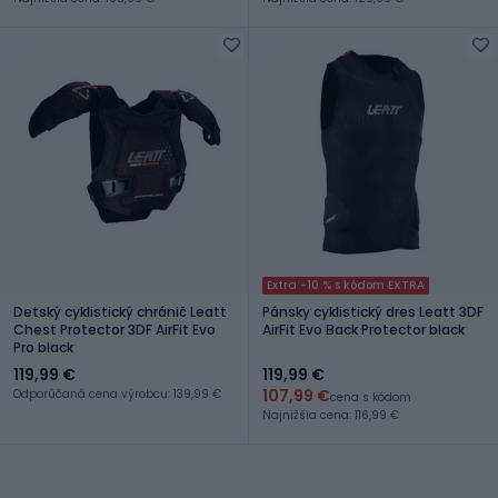
Extra -10 % s kódom EXTRA
Detský cyklistický chránič Leatt
Pánsky cyklistický dres Leatt 3DF
Chest Protector 3DF AirFit Evo
AirFit Evo Back Protector black
Pro black
119,99 €
119,99 €
107,99 €
Odporúčaná cena výrobcu: 139,99 €
cena s kódom
Najnižšia cena: 116,99 €