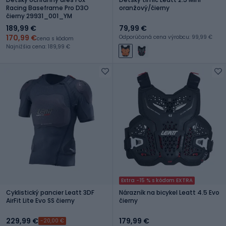
Racing Baseframe Pro D3O
oranžový/čierny
čierny 29931_001_YM
189,99 €
79,99 €
170,99 €
Odporúčaná cena výrobcu: 99,99 €
cena s kódom
Najnižšia cena: 189,99 €
Extra -15 % s kódom EXTRA
Cyklistický pancier Leatt 3DF
Nárazník na bicykel Leatt 4.5 Evo
AirFit Lite Evo SS čierny
čierny
229,99 €
179,99 €
-20,00 €