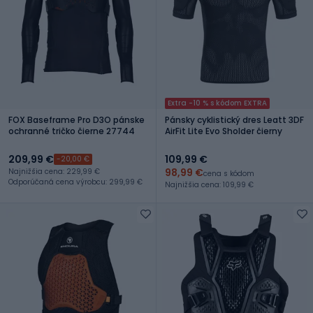
Extra -10 % s kódom EXTRA
FOX Baseframe Pro D3O pánske
Pánsky cyklistický dres Leatt 3DF
ochranné tričko čierne 27744
AirFit Lite Evo Sholder čierny
209,99 €
109,99 €
-20,00 €
98,99 €
Najnižšia cena: 229,99 €
cena s kódom
Odporúčaná cena výrobcu: 299,99 €
Najnižšia cena: 109,99 €