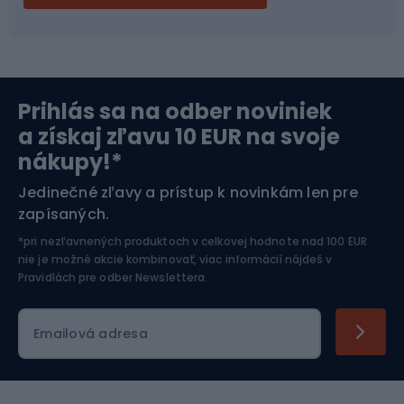
Bikepacking
Cyklistické prilby
proti oderu a roztrhnutiu, takže je ideálny na ochranu v
extrémnych podmienkach. Moderné výrobné
Severská chôdza
Skitouring
technológie umožňujú kombinovať rôzne materiály na
dosiahnutie najlepších vlastností. Napríklad chrániče
môžu kombinovať tuhosť uhlíkových vlákien s
Prihlás sa na odber noviniek
Orientačný beh
Lyžovanie
pružnosťou neoprénu na dosiahnutie optimálnej ochrany
a získaj zľavu 10 EUR na svoje
a pohodlia. Okrem toho sa vyvíjajú technológie, ktoré
nákupy!*
zlepšujú priedušnosť a schopnosť odvádzať vlhkosť, čo je
Športová elektronika
kľúčové najmä počas intenzívneho cvičenia.
Jedinečné zľavy a prístup k novinkám len pre
zapísaných.
Jazdectvo
*pri nezľavnených produktoch v celkovej hodnote nad 100 EUR
nie je možné akcie kombinovať, viac informácií nájdeš v
Pravidlách pre odber Newslettera
.
Emailová adresa