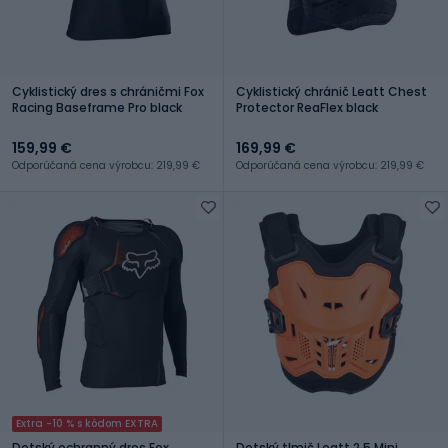
Cyklistický dres s chráničmi Fox
Cyklistický chránič Leatt Chest
Racing Baseframe Pro black
Protector ReaFlex black
159,99 €
169,99 €
Odporúčaná cena výrobcu: 219,99 €
Odporúčaná cena výrobcu: 219,99 €
Extra -10 % s kódom EXTRA
Detský ochranný dres Fox
Detský tlmič Leatt 2.5 Mini