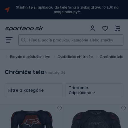
Stiahnite si aplikáciu do telefónu a získaj zľavu 10 EUR na
svoje nákupy!*
rt
Bicykle a príslušenstvo
Cyklistické chrániče
Chrániče tela
Chrániče tela
Produkty:
34
Triedenie
Filtre a kategórie
Odporúčané