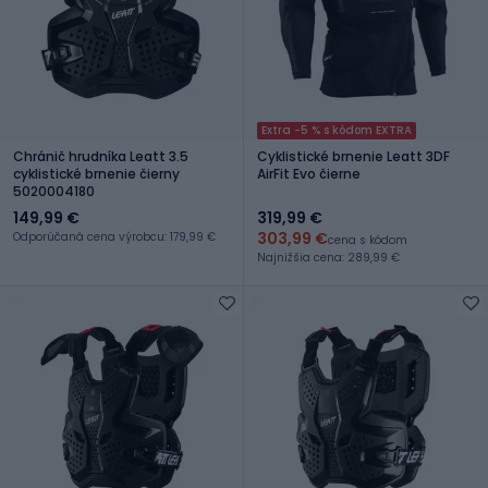
Extra -5 % s kódom EXTRA
Chránič hrudníka Leatt 3.5
Cyklistické brnenie Leatt 3DF
cyklistické brnenie čierny
AirFit Evo čierne
5020004180
149,99 €
319,99 €
303,99 €
Odporúčaná cena výrobcu: 179,99 €
cena s kódom
Najnižšia cena: 289,99 €