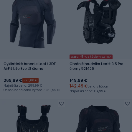
Extra -5 % s kódom EXTRA
Cyklistické brnenie Leatt 3DF
Chránič hrudníka Leatt 3.5 Pro
AirFit Lite Evo LS čierne
čierny 521426
269,99 €
149,99 €
-20,00 €
142,49 €
Najnižšia cena: 289,99 €
cena s kódom
Odporúčaná cena výrobcu: 339,99 €
Najnižšia cena: 134,99 €