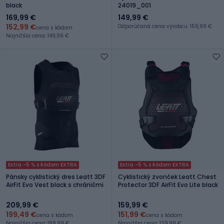
black
24019_001
169,99 €
149,99 €
152,99 €
Odporúčaná cena výrobcu: 159,99 €
cena s kódom
Najnižšia cena: 149,99 €
Extra -5 % s kódom EXTRA
Extra -5 % s kódom EXTRA
Pánsky cyklistický dres Leatt 3DF
Cyklistický zvonček Leatt Chest
AirFit Evo Vest black s chráničmi
Protector 3DF AirFit Evo Lite black
209,99 €
159,99 €
199,49 €
151,99 €
cena s kódom
cena s kódom
Najnižšia cena: 188,99 €
Najnižšia cena: 129,99 €