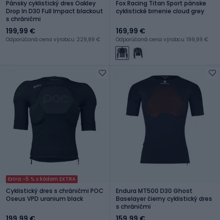
Pánsky cyklistický dres Oakley
Fox Racing Titan Sport pánske
Drop In D30 Full Impact blackout
cyklistické brnenie cloud grey
s chráničmi
199,99 €
169,99 €
Odporúčaná cena výrobcu: 229,99 €
Odporúčaná cena výrobcu: 199,99 €
Extra -5 % s kódom EXTRA
Cyklistický dres s chráničmi POC
Endura MT500 D30 Ghost
Oseus VPD uranium black
Baselayer čierny cyklistický dres
s chráničmi
199,99 €
159,99 €