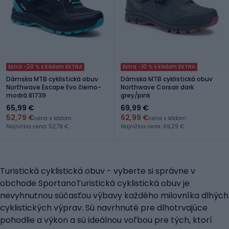
Extra -20 % s kódom EXTRA
Extra -10 % s kódom EXTRA
Dámska MTB cyklistická obuv
Dámska MTB cyklistická obuv
Northwave Escape Evo čierno-
Northwave Corsair dark
modrá 81739
grey/pink
65,99 €
69,99 €
52,79 €
62,99 €
cena s kódom
cena s kódom
Najnižšia cena: 52,79 €
Najnižšia cena: 69,29 €
Turistická cyklistická obuv - vyberte si správne v
obchode SportanoTuristická cyklistická obuv je
nevyhnutnou súčasťou výbavy každého milovníka dlhých
cyklistických výprav. Sú navrhnuté pre dlhotrvajúce
pohodlie a výkon a sú ideálnou voľbou pre tých, ktorí