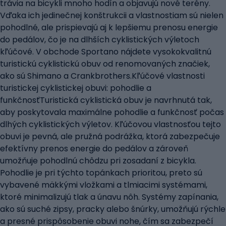
trávia na bicykli mnoho hodín a objavujú nové terény.
Vďaka ich jedinečnej konštrukcii a vlastnostiam sú nielen
pohodlné, ale prispievajú aj k lepšiemu prenosu energie
do pedálov, čo je na dlhších cyklistických výletoch
kľúčové. V obchode Sportano nájdete vysokokvalitnú
turistickú cyklistickú obuv od renomovaných značiek,
ako sú Shimano a Crankbrothers.Kľúčové vlastnosti
turistickej cyklistickej obuvi: pohodlie a
funkčnosťTuristická cyklistická obuv je navrhnutá tak,
aby poskytovala maximálne pohodlie a funkčnosť počas
dlhých cyklistických výletov. Kľúčovou vlastnosťou tejto
obuvi je pevná, ale pružná podrážka, ktorá zabezpečuje
efektívny prenos energie do pedálov a zároveň
umožňuje pohodlnú chôdzu pri zosadaní z bicykla.
Pohodlie je pri týchto topánkach prioritou, preto sú
vybavené mäkkými vložkami a tlmiacimi systémami,
ktoré minimalizujú tlak a únavu nôh. Systémy zapínania,
ako sú suché zipsy, pracky alebo šnúrky, umožňujú rýchle
a presné prispôsobenie obuvi nohe, čím sa zabezpečí