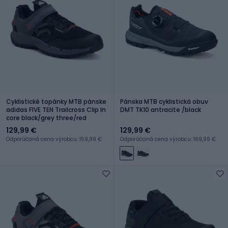
Cyklistické topánky MTB pánske
Pánska MTB cyklistická obuv
adidas FIVE TEN Trailcross Clip In
DMT TK10 antracite /black
core black/grey three/red
129,99 €
129,99 €
Odporúčaná cena výrobcu: 159,99 €
Odporúčaná cena výrobcu: 169,99 €