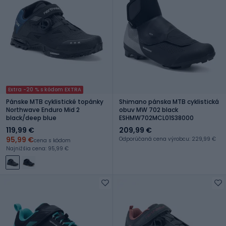
Extra -20 % s kódom EXTRA
Pánske MTB cyklistické topánky
Shimano pánska MTB cyklistická
Northwave Enduro Mid 2
obuv MW 702 black
black/deep blue
ESHMW702MCL01S38000
119,99 €
209,99 €
95,99 €
Odporúčaná cena výrobcu: 229,99 €
cena s kódom
Najnižšia cena: 95,99 €