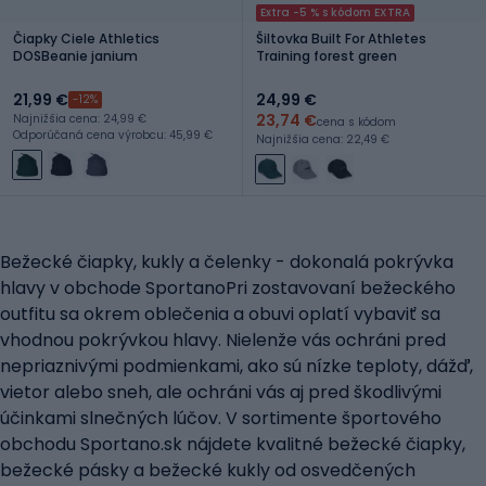
Extra -5 % s kódom EXTRA
Čiapky Ciele Athletics
Šiltovka Built For Athletes
DOSBeanie janium
Training forest green
21,99 €
24,99 €
-12%
23,74 €
Najnižšia cena: 24,99 €
cena s kódom
Odporúčaná cena výrobcu: 45,99 €
Najnižšia cena: 22,49 €
Bežecké čiapky, kukly a čelenky - dokonalá pokrývka
hlavy v obchode SportanoPri zostavovaní bežeckého
outfitu sa okrem oblečenia a obuvi oplatí vybaviť sa
vhodnou pokrývkou hlavy. Nielenže vás ochráni pred
nepriaznivými podmienkami, ako sú nízke teploty, dážď,
vietor alebo sneh, ale ochráni vás aj pred škodlivými
účinkami slnečných lúčov. V sortimente športového
obchodu Sportano.sk nájdete kvalitné bežecké čiapky,
bežecké pásky a bežecké kukly od osvedčených