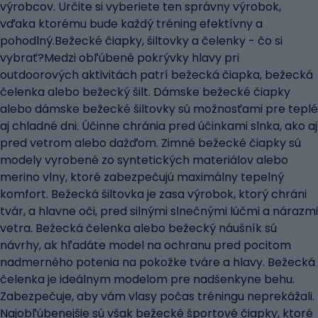
výrobcov. Určite si vyberiete ten správny výrobok,
vďaka ktorému bude každý tréning efektívny a
pohodlný.Bežecké čiapky, šiltovky a čelenky - čo si
vybrať?Medzi obľúbené pokrývky hlavy pri
outdoorových aktivitách patrí bežecká čiapka, bežecká
čelenka alebo bežecký šilt. Dámske bežecké čiapky
alebo dámske bežecké šiltovky sú možnosťami pre teplé
aj chladné dni. Účinne chránia pred účinkami slnka, ako aj
pred vetrom alebo dažďom. Zimné bežecké čiapky sú
modely vyrobené zo syntetických materiálov alebo
merino vlny, ktoré zabezpečujú maximálny tepelný
komfort. Bežecká šiltovka je zasa výrobok, ktorý chráni
tvár, a hlavne oči, pred silnými slnečnými lúčmi a nárazmi
vetra. Bežecká čelenka alebo bežecký náušník sú
návrhy, ak hľadáte model na ochranu pred pocitom
nadmerného potenia na pokožke tváre a hlavy. Bežecká
čelenka je ideálnym modelom pre nadšenkyne behu.
Zabezpečuje, aby vám vlasy počas tréningu neprekážali.
Najobľúbenejšie sú však bežecké športové čiapky, ktoré