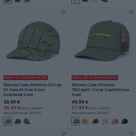
Extra -5 % s kódom EXTRA
Extra -25 % s kódom EXTRA
Šiltovka Ciele Athletics GOCap
Šiltovka Ciele Athletics
SC Field All Over Dotra
TRLCapSC Comp CapitalCross
boardwalk toad
toad
29,99 €
49,99 €
28,49 €
37,49 €
cena s kódom
cena s kódom
Najnižšia cena: 26,99 €
Najnižšia cena: 34,99 €