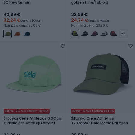
EQ New terrain
golden lime/tabloid
42,99 €
32,99 €
32,24 €
24,74 €
cena s kódom
cena s kódom
Najnižšia cena: 30,09 €
Najnižšia cena: 23,99 €
+ 4
Extra -25 % s kódom EXTRA
Extra -5 % s kódom EXTRA
Šiltovka Ciele Athletics GOCap
Šiltovka Ciele Athletics
Classic Athletics spearmint
TRLCapSC Field Iconic Bar toad