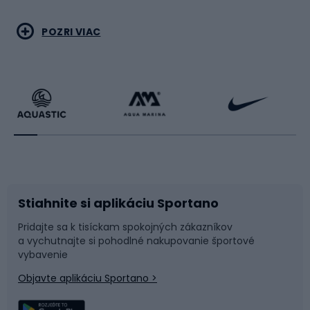
a opasky - výber na leto aj zimuPočas horúcich dní budú
oveľa lepšie fungovať klasické bežecké čiapky alebo
Vodné športy
Bojové umenia
POZRI VIAC
samotný bežecký šilt. Mali by chrániť vašu hlavu a oči
pred škodlivými slnečnými lúčmi. Čiapka by mala byť
vyrobená z ľahkých materiálov alebo mať sieťovinu a
Cyklistické oblečenie
Korčuľovanie
vetracie otvory na lepší odvod vlhkosti a tepla. V lete sa
osvedčí aj bežecká čelenka, ktorá zakrýva časť čela
Beh
Raketové športy
alebo hlavy, aby zachytávala prebytočnú vlhkosť, ktorá
by mohla stekať po tvári. V zime sú zimné bežecké
čiapky oveľa funkčnejšie a sú určené predovšetkým na
Bicykle
Cyklistická obuv
ochranu pred chladom. Účelom pokrývky hlavy je
poskytnúť primeraný tepelný komfort a tiež chrániť
pred vetrom, snehom alebo dažďom. Často sa počas
Stiahnite si aplikáciu Sportano
Príslušenstvo k bicyklom
Sane a kĺzačky
chladnejších ročných období volia multifunkčné šály
Pridajte sa k tisíckam spokojných zákazníkov
alebo balaklavové šatky, ktoré dodatočne zakrývajú nos,
a vychutnajte si pohodlné nakupovanie športové
Časti bicyklov
Snowboard
ústa a tváre. Niekedy sú to aj termálne bežecké čelenky,
vybavenie
ktoré sú vyrobené z hrubšieho materiálu.Značky
Objavte aplikáciu Sportano >
ponúkajúce kvalitné bežecké čiapky, čelenky a
Lezenie
Turistické oblečenie
šiltovkyAk hľadáte osvedčený model, správnou voľbou