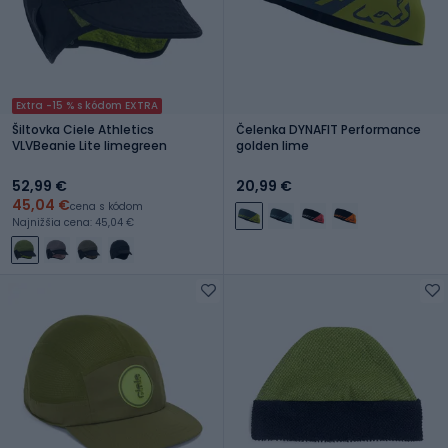
Extra -15 % s kódom EXTRA
Šiltovka Ciele Athletics
Čelenka DYNAFIT Performance
VLVBeanie Lite limegreen
golden lime
52,99 €
20,99 €
45,04 €
cena s kódom
Najnižšia cena: 45,04 €