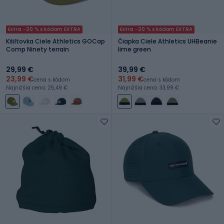
Extra -20 % s kódom EXTRA
Extra -20 % s kódom EXTRA
Kšiltovka Ciele Athletics GOCap
Čiapka Ciele Athletics UHBeanie
Comp Ninety terrain
lime green
29,99 €
39,99 €
23,99 €
31,99 €
cena s kódom
cena s kódom
Najnižšia cena: 25,49 €
Najnižšia cena: 33,99 €