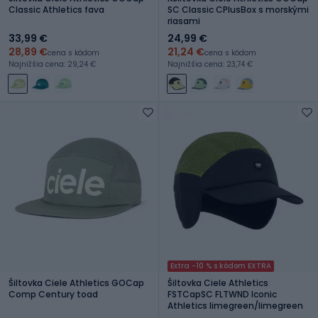
Classic Athletics fava
SC Classic CPlusBox s morskými
riasami
33,99 €
24,99 €
28,89 €
21,24 €
cena s kódom
cena s kódom
Najnižšia cena: 29,24 €
Najnižšia cena: 23,74 €
Extra -10 % s kódom EXTRA
Šiltovka Ciele Athletics GOCap
Šiltovka Ciele Athletics
Comp Century toad
FSTCapSC FLTWND Iconic
Athletics limegreen/limegreen