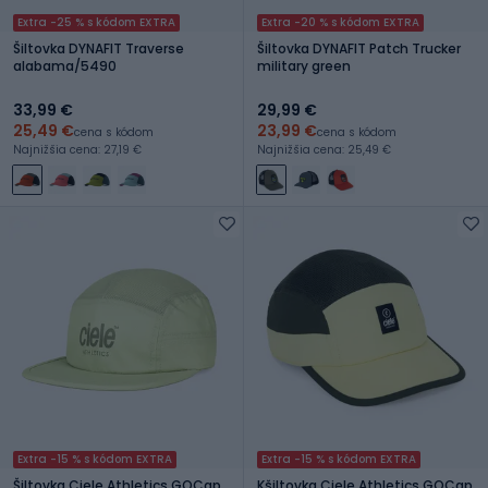
Extra -25 % s kódom EXTRA
Extra -20 % s kódom EXTRA
Šiltovka DYNAFIT Traverse
Šiltovka DYNAFIT Patch Trucker
alabama/5490
military green
33,99 €
29,99 €
25,49 €
23,99 €
cena s kódom
cena s kódom
Najnižšia cena: 27,19 €
Najnižšia cena: 25,49 €
Extra -15 % s kódom EXTRA
Extra -15 % s kódom EXTRA
Šiltovka Ciele Athletics GOCap
Kšiltovka Ciele Athletics GOCap