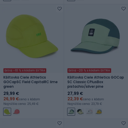
Extra -10 % s kódom EXTRA
Extra -20 % s kódom EXTRA
Kšiltovka Ciele Athletics
Kšiltovka Ciele Athletics GOCap
GOCapSC Field CapitalRC lime
SC Classic CPlusBox
green
pistachio/silver pine
29,99 €
27,99 €
26,99 €
22,39 €
cena s kódom
cena s kódom
Najnižšia cena: 25,49 €
Najnižšia cena: 23,79 €