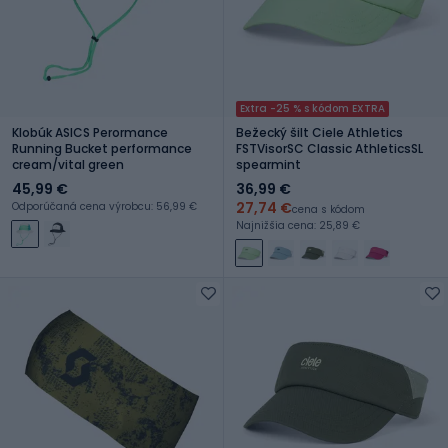
Extra -25 % s kódom EXTRA
Klobúk ASICS Perormance
Bežecký šilt Ciele Athletics
Running Bucket performance
FSTVisorSC Classic AthleticsSL
cream/vital green
spearmint
45,99 €
36,99 €
27,74 €
Odporúčaná cena výrobcu: 56,99 €
cena s kódom
Najnižšia cena: 25,89 €