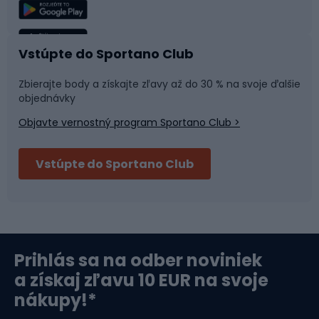
Rybolov
Plávanie
Vstúpte do Sportano Club
Športová medicína
Tímové športy
Zbierajte body a získajte zľavy až do 30 % na svoje ďalšie
objednávky
Objavte vernostný program Sportano Club >
Bushcraft
Fitness a posilňovňa
Vstúpte do Sportano Club
Bikepacking
Cyklistické prilby
Severská chôdza
Skitouring
Prihlás sa na odber noviniek
Orientačný beh
Lyžovanie
a získaj zľavu 10 EUR na svoje
nákupy!*
Športová elektronika