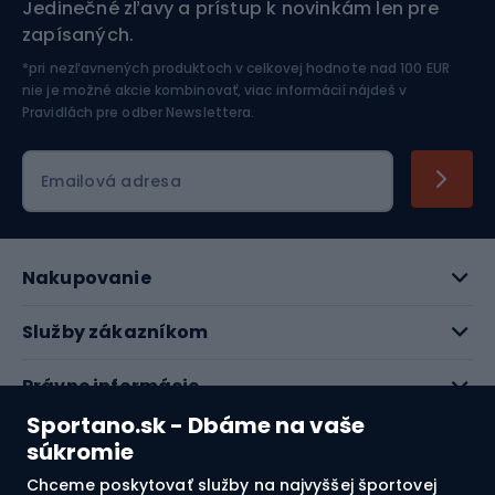
Jedinečné zľavy a prístup k novinkám len pre
zapísaných.
Jazdectvo
*pri nezľavnených produktoch v celkovej hodnote nad 100 EUR
nie je možné akcie kombinovať, viac informácií nájdeš v
Pravidlách pre odber Newslettera
.
Emailová adresa
Nakupovanie
Služby zákazníkom
Právne informácie
Sportano.sk - Dbáme na vaše
O nás
súkromie
Chceme poskytovať služby na najvyššej športovej