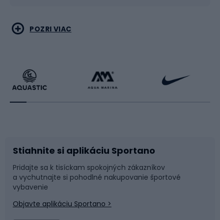
Vodné športy
Bojové umenia
POZRI VIAC
Cyklistické oblečenie
Korčuľovanie
Beh
Raketové športy
Bicykle
Cyklistická obuv
Stiahnite si aplikáciu Sportano
Príslušenstvo k bicyklom
Sane a kĺzačky
Pridajte sa k tisíckam spokojných zákazníkov
a vychutnajte si pohodlné nakupovanie športové
Časti bicyklov
Snowboard
vybavenie
Objavte aplikáciu Sportano >
Lezenie
Turistické oblečenie