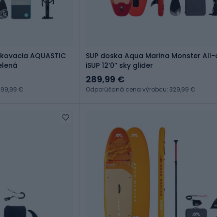
ukovacia AQUASTIC
SUP doska Aqua Marina Monster All
zelená
iSUP 12ʼ0ʼʼ sky glider
289,99 €
99,99 €
Odporúčaná cena výrobcu: 329,99 €