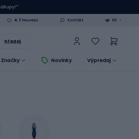
 nákupy!*
>
4.7
Heureka
Kontakt
SK
hľadaj
Značky
Novinky
Výpredaj