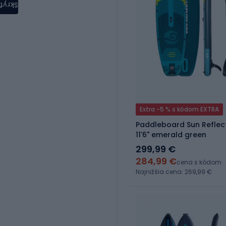
Skryť
Extra -5 % s kódom EXTRA
Paddleboard Sun Reflec
11'6" emerald green
299,99 €
284,99 €
cena s kódom
Najnižšia cena: 269,99 €