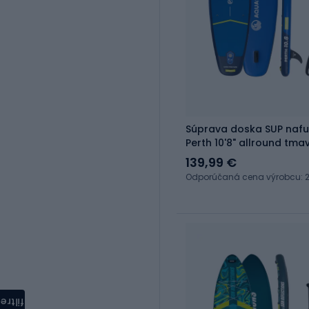
Súprava doska SUP naf
Perth 10'8" allround tm
139,99 €
Odporúčaná cena výrobcu: 2
filtre