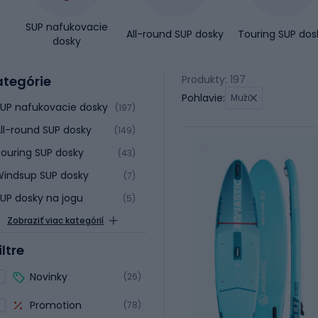
SUP nafukovacie
All-round SUP dosky
Touring SUP dos
dosky
ategórie
Produkty: 197
Pohlavie:
Muži
UP nafukovacie dosky
(197)
ll-round SUP dosky
(149)
ouring SUP dosky
(43)
indsup SUP dosky
(7)
UP dosky na jogu
(5)
Zobraziť viac kategórií
iltre
Novinky
(26)
Promotion
(78)