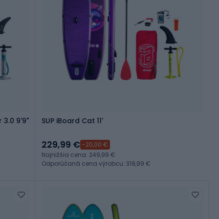
3.0 9'9"
SUP iBoard Cat 11'
229,99 €
-20,00 €
Najnižšia cena: 249,99 €
Odporúčaná cena výrobcu: 319,99 €