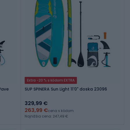
Extra -20 % s kódom EXTRA
Wave
SUP SPINERA Sun Light 11'0" doska 23096
329,99 €
263,99 €
cena s kódom
Najnižšia cena: 247,49 €