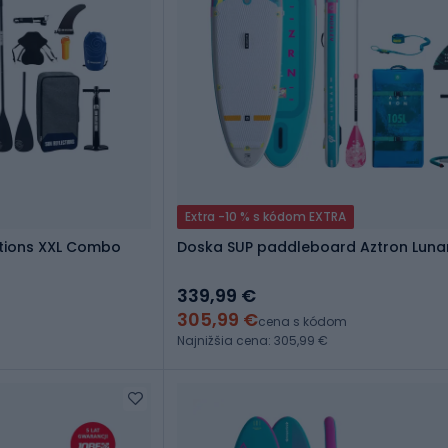
Extra -10 % s kódom EXTRA
tions XXL Combo
Doska SUP paddleboard Aztron Lunar 
339,99 €
305,99 €
cena s kódom
Najnižšia cena: 305,99 €