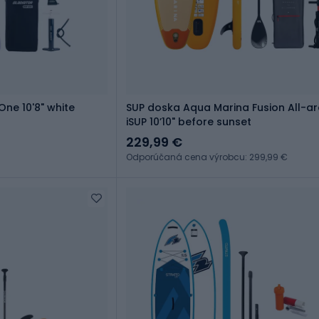
ne 10'8" white
SUP doska Aqua Marina Fusion All-a
iSUP 10ʼ10" before sunset
229,99 €
Odporúčaná cena výrobcu: 299,99 €