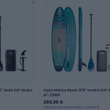
1'6" šedá SUP doska
Aqua Marina Beast 10'6" modrá SUP 
BT-23BEP
269,99 €
Odporúčaná cena výrobcu: 359,99 €