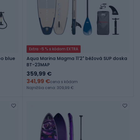
Extra -5 % s kódom EXTRA
bo blue
Aqua Marina Magma 11'2" béžová SUP doska
BT-23MAP
359,99 €
341,99 €
cena s kódom
Najnižšia cena: 309,99 €