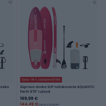
Extra -15 % s kódom EXTRA
doska
Súprava doska SUP nafukovacia AQUASTIC
Perth 9'10" ružová
169,99 €
144,49 €
cena s kódom