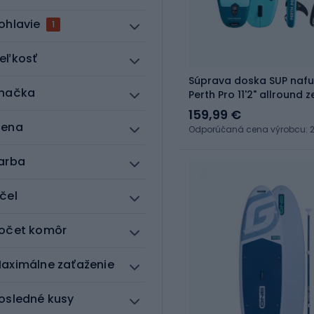
ohlavie
1
eľkosť
Súprava doska SUP naf
načka
Perth Pro 11'2" allround 
159,99 €
ena
Odporúčaná cena výrobcu: 2
arba
čel
očet komôr
aximálne zaťaženie
osledné kusy