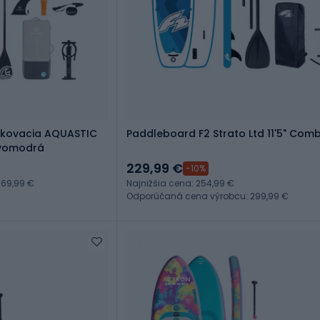
ukovacia AQUASTIC
Paddleboard F2 Strato Ltd 11'5" Com
avomodrá
229,99 €
-10%
69,99 €
Najnižšia cena: 254,99 €
Odporúčaná cena výrobcu: 299,99 €