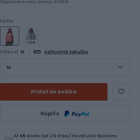
Odporúčaná cena výrobcu: 67,99 €
Farba
+2 €
Veľkosť
M
Veľkostná tabuľka
M
Pridať do košíka
Množstvo
Kúpiť s
Až
45
bodov (až 2 € zľavy) na váš účet Sportano