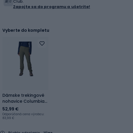
Club.
Zapojte sa do programu a ušetrite!
Vyberte do kompletu
Dámske trekingové
nohavice Columbia
Leslie Falls Pant II
52,99 €
stone green
Odporúčaná cena výrobcu:
83,99 €
Rýchle odoslanie
Viac