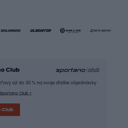
Futbalové bránky
Futbalové oblečenie
Basketbalové oblečenie
Fitness a posilňovňa
ule
Kardio zariadenia
no Club
Posilňovacie zariadenie
Joga
 zľavy až do 30 % na svoje ďalšie objednávky
Fitness oblečenie
Sportano Club >
Fitness obuv
Príslušenstvo na školenie
 Club
Cyklistické prilby