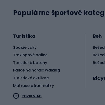
Populárne športové kateg
Turistika
Beh
Spacie vaky
Bežec
Trekingové palice
Bežec
Turistické batohy
Bežec
Palice na nordic walking
Bicy
Turistické okuliare
Matrace a karimatky
Elektr
POZRI VIAC
Bicyk
Sportstyle
Cestn