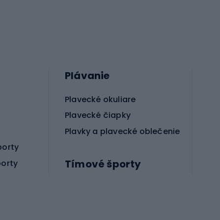
Plávanie
Plavecké okuliare
Plavecké čiapky
Plavky a plavecké oblečenie
porty
Tímové športy
porty
Príslušenstvo pre bojové športy
Futbalové topánky
Hádzanárske topánky
Futbalové lopty