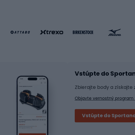
gové bicykle
Kolobežky
e gravel
Kolieskové korčule
e pre deti
Inline korčule
Skateboardy
lušenstvo k bicyklom
Chrániče na inline korč
Helmy na inline korčule
tické okuliare
Vstúpte do Sporta
na bicykel
Raketové športy
 na bicykli
Zbierajte body a získajte
á pre bicykle
Squash
Objavte vernostný program 
 na bicykle
Badminton
y na bicykel
Stolný tenis
Vstúpte do Sportano
Tenis
i bicyklov
Padel