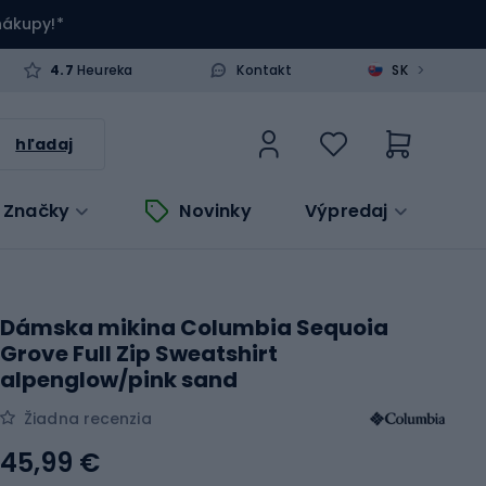
 nákupy!*
>
4.7
Heureka
Kontakt
SK
hľadaj
Značky
Novinky
Výpredaj
Dámska mikina Columbia Sequoia
Grove Full Zip Sweatshirt
alpenglow/pink sand
Žiadna recenzia
45,99 €