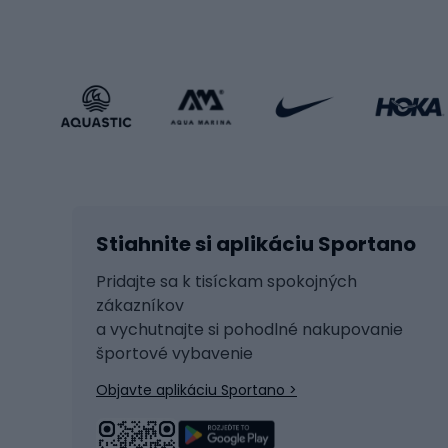
Oblečenie v športovom štýle
Trekin
Športová obuv
Bicykl
Príslušenstvo v športovom štýle
Bicykl
Zimné športy
Prís
Lyžovanie
Cyklis
Stiahnite si aplikáciu Sportano
Beh na lyžiach
Tašky 
Skitouring
Svetlá
Pridajte sa k tisíckam spokojných
zákazníkov
Korčule
Sedadl
a vychutnajte si pohodlné nakupovanie
Snowboard
Zámky
športové vybavenie
Ľadový hokej
Batoh
Objavte aplikáciu Sportano >
Turistická obuv
Čast