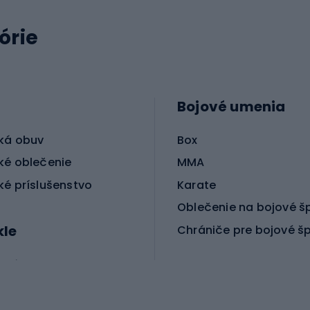
órie
Bojové umenia
ká obuv
Box
ké oblečenie
MMA
ké príslušenstvo
Karate
Oblečenie na bojové š
kle
Chrániče pre bojové š
ické bicykle
le MTB
Korčuľovanie
é bicykle