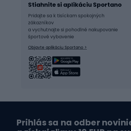
Stiahnite si aplikáciu Sportano
Beh na lyžiach
Tašky 
Skitouring
Svetlá
Pridajte sa k tisíckam spokojných
zákazníkov
Korčule
Sedadl
a vychutnajte si pohodlné nakupovanie
Snowboard
Zámky
športové vybavenie
Ľadový hokej
Batoh
Objavte aplikáciu Sportano >
Turistická obuv
Čast
Trekingová obuv
Sedlá 
Vysokohorská obuv
Cyklis
Turistické topánky
Kolesá
Vodné športy
Leze
Prihlás sa na odber novini
Plavky
Horol