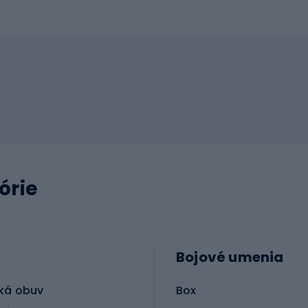
órie
Bojové umenia
ká obuv
Box