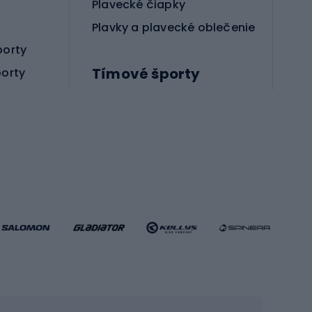
Plavecké čiapky
Plavky a plavecké oblečenie
porty
Tímové športy
porty
Príslušenstvo pre bojové športy
Futbalové topánky
Hádzanárske topánky
Futbalové lopty
Futbalové bránky
Futbalové oblečenie
Basketbalové oblečenie
Fitness a posilňovňa
ule
Kardio zariadenia