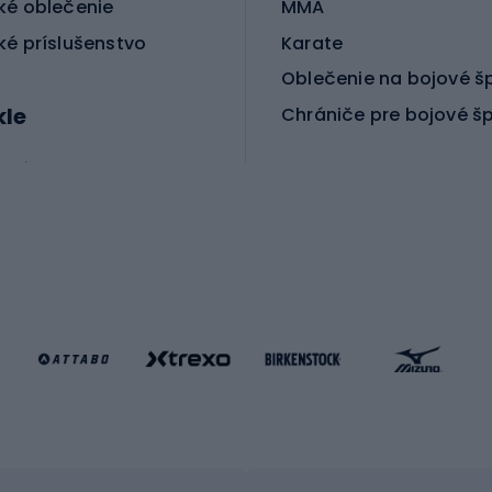
ké oblečenie
MMA
ké príslušenstvo
Karate
Oblečenie na bojové š
kle
Chrániče pre bojové š
ické bicykle
le MTB
Korčuľovanie
é bicykle
gové bicykle
Kolobežky
e gravel
Kolieskové korčule
e pre deti
Inline korčule
Skateboardy
lušenstvo k bicyklom
Chrániče na inline korč
Helmy na inline korčule
tické okuliare