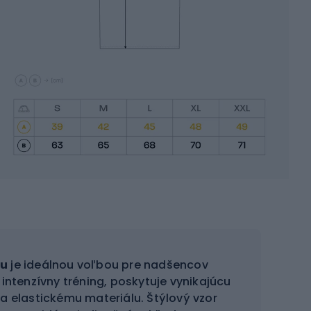
gu
je ideálnou voľbou pre nadšencov
ntenzívny tréning, poskytuje vynikajúcu
 elastickému materiálu. Štýlový vzor