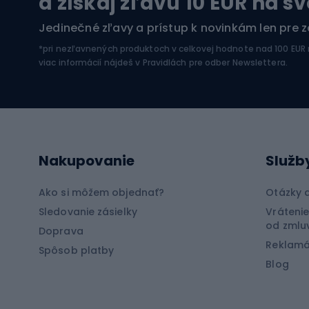
a získaj zľavu 10 EUR na s
Kajaky
Horol
Jedinečné zľavy a prístup k novinkám len pre 
Pontóny
Horol
*pri nezľavnených produktoch v celkovej hodnote nad 100 EUR
SUP dosky
Zimné
viac informácií nájdeš v
Pravidlách pre odber Newslettera
.
Neoprény na potápanie
Rybo
Cyklistické oblečenie
Lov k
Nakupovanie
Služb
Cyklistické rukavice
Lov m
Cyklistické šortky
Rybol
Ako si môžem objednať?
Otázky 
Cyklistické tričká
Rybol
Sledovanie zásielky
Vrátenie
od zmlu
Doprava
Cyklistické nohavice
Rybol
Reklamá
Spôsob platby
Bicyklové bundy
Blog
Špor
Cyklistické mikiny
Čiapky na bicykle