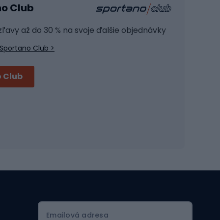
no Club
Posilňovacie zariadenie
Joga
 zľavy až do 30 % na svoje ďalšie objednávky
Fitness oblečenie
Sportano Club >
Fitness obuv
Príslušenstvo na školenie
 Club
Cyklistické prilby
Prilby Full face
Cestné prilby
Prilby MTB
Skitouring
Emailová adresa
Skitouringové lyže