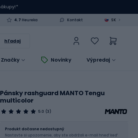
 nákupy!*
>
4.7
Heureka
Kontakt
SK
hľadaj
Značky
Novinky
Výpredaj
Pánsky rashguard MANTO Tengu
multicolor
5.0
(3)
Veľkosť
Veľkostná tabuľka
Produkt dočasne nedostupný
Nastavte si upozornenie, aby ste obdržali e-mail hneď keď