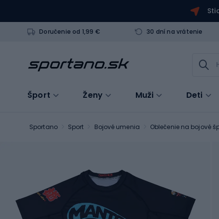
Sti
Doručenie od 1,99 €
30 dní na vrátenie
Šport
Ženy
Muži
Deti
Sportano
Sport
Bojové umenia
Oblečenie na bojové šp