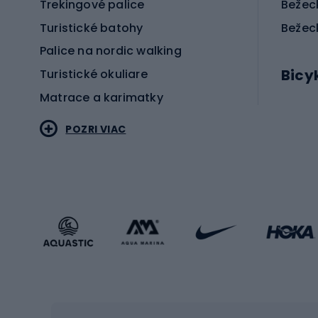
Trekingové palice
Bežec
Turistické batohy
Bežec
Palice na nordic walking
Bicy
Turistické okuliare
Matrace a karimatky
Elektr
POZRI VIAC
Bicyk
Sportstyle
Cestn
Oblečenie v športovom štýle
Trekin
Športová obuv
Bicykl
Príslušenstvo v športovom štýle
Bicykl
Zimné športy
Prís
Lyžovanie
Cyklis