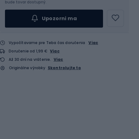
Vyber veľkosť...
bude tovar dostupný.
Upozorni ma
Vypočítavame pre Teba čas doručenia
Viac
Doručenie od 1,99 €
Viac
Až 30 dní na vrátenie.
Viac
Originálne výrobky
Skontrolujte to