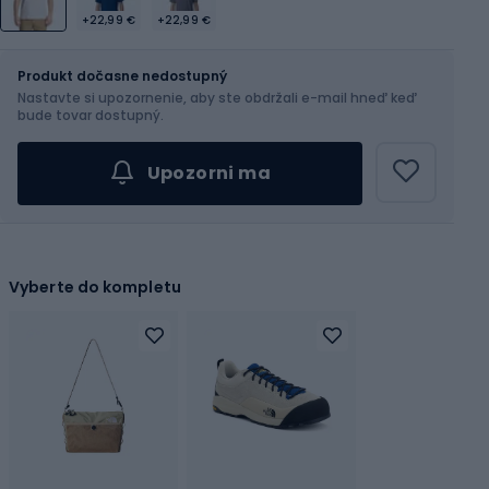
+22,99 €
+22,99 €
Veľkosť
Veľkostná tabuľka
Produkt dočasne nedostupný
Nastavte si upozornenie, aby ste obdržali e-mail hneď keď
Vyber veľkosť...
bude tovar dostupný.
Upozorni ma
Vyberte do kompletu