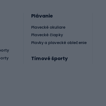
Plávanie
Plavecké okuliare
Plavecké čiapky
Plavky a plavecké oblečenie
porty
Tímové športy
porty
Príslušenstvo pre bojové športy
Futbalové topánky
Hádzanárske topánky
Futbalové lopty
Futbalové bránky
Futbalové oblečenie