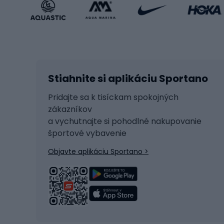
Príslušenstvo v športovom štýle
Bicykl
Zimné športy
Prís
Lyžovanie
Cyklis
Stiahnite si aplikáciu Sportano
Beh na lyžiach
Tašky 
Skitouring
Svetlá
Pridajte sa k tisíckam spokojných
zákazníkov
Korčule
Sedadl
a vychutnajte si pohodlné nakupovanie
Snowboard
Zámky
športové vybavenie
Ľadový hokej
Batoh
Objavte aplikáciu Sportano >
Turistická obuv
Čast
Trekingová obuv
Sedlá 
Vysokohorská obuv
Cyklis