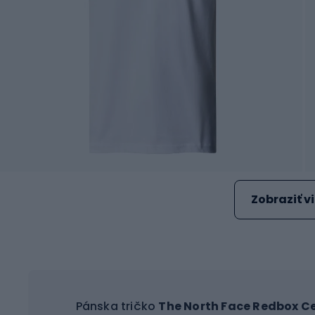
Zobraziť v
Pánska tričko
The North Face Redbox C