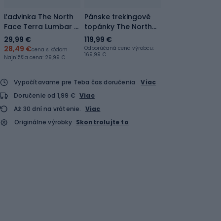
Ľadvinka The North
Pánske trekingové
Face Terra Lumbar 1 l
topánky The North
khaki stone
Face Verto
29,99 €
119,99 €
Approach desert
28,49 €
Odporúčaná cena výrobcu:
cena s kódom
169,99 €
stone/tnf blue
Najnižšia cena:
29,99 €
Vypočítavame pre Teba čas doručenia
Viac
Doručenie od 1,99 €
Viac
Až 30 dní na vrátenie.
Viac
Originálne výrobky
Skontrolujte to