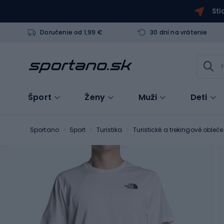
Sti
Doručenie od 1,99 €
30 dní na vrátenie
Šport
Ženy
Muži
Deti
Sportano
Sport
Turistika
Turistické a trekingové obleče