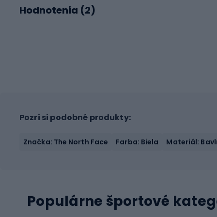
Hodnotenia (
2
)
Pozri si podobné produkty:
Značka: The North Face
Farba: Biela
Materiál: Bav
Populárne športové kateg