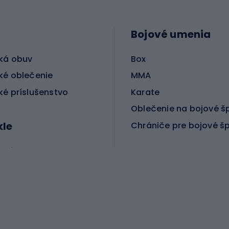
Bojové umenia
ká obuv
Box
ké oblečenie
MMA
ké príslušenstvo
Karate
Oblečenie na bojové š
kle
Chrániče pre bojové š
ické bicykle
le MTB
Korčuľovanie
é bicykle
gové bicykle
Kolobežky
e gravel
Kolieskové korčule