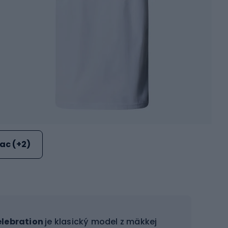
iac (+2)
elebration
je klasický model z mäkkej