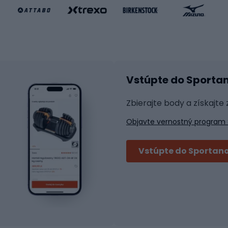
e pre deti
Inline korčule
Skateboardy
lušenstvo k bicyklom
Chrániče na inline korč
Helmy na inline korčule
tické okuliare
Vstúpte do Sporta
na bicykel
Raketové športy
 na bicykli
Zbierajte body a získajte
á pre bicykle
Squash
Objavte vernostný program 
 na bicykle
Badminton
y na bicykel
Stolný tenis
Vstúpte do Sportano
Tenis
i bicyklov
Padel
Tenisové oblečenie
bicyklov
tické pedále