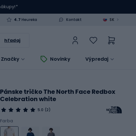
 nákupy!*
>
4.7
Heureka
Kontakt
SK
hľadaj
Značky
Novinky
Výpredaj
Pánske tričko The North Face Redbox
Celebration white
5.0
(2)
Farba