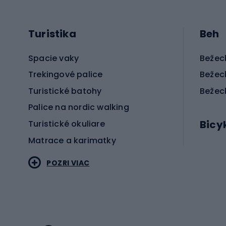
Turistika
Beh
Spacie vaky
Bežec
Trekingové palice
Bežec
Turistické batohy
Bežec
Palice na nordic walking
Bicy
Turistické okuliare
Matrace a karimatky
Elektr
POZRI VIAC
Bicyk
Sportstyle
Cestn
Oblečenie v športovom štýle
Trekin
Športová obuv
Bicykl