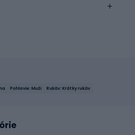
lna
Pohlavie: Muži
Rukáv: Krátky rukáv
órie