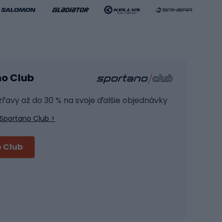
Basketbalové oblečenie
Fitness a posilňovňa
ule
Kardio zariadenia
no Club
Posilňovacie zariadenie
Joga
 zľavy až do 30 % na svoje ďalšie objednávky
Fitness oblečenie
Sportano Club >
Fitness obuv
Príslušenstvo na školenie
 Club
Cyklistické prilby
Prilby Full face
Cestné prilby