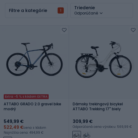
Triedenie
Filtre a kategórie
1
Odporúčané
Extra -5 % s kódom EXTRA
ATTABO GRADO 2.0 gravel bike
Dámsky trekingový bicykel
modrý
ATTABO Trekking 17" biely
549,99 €
309,99 €
522,49 €
Odporúčaná cena výrobcu: 569,99 €
cena s kódom
Najnižšia cena: 494,99 €