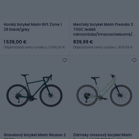
Horský bicykel Marin Rift Zone 1
Mestský bicykel Marin Presidio 3
29 black/grey
700C lesklá
námornícka/tmavostrieborná/str
azúrová
1 539,00 €
839,99 €
Odporúčaná cena výrobcu: 1 599,00 €
Odporúčaná cena výrobcu: 909,99 €
Gravelový bicykel Marin Nicasio 2
Dámsky crossový bicykel Marin