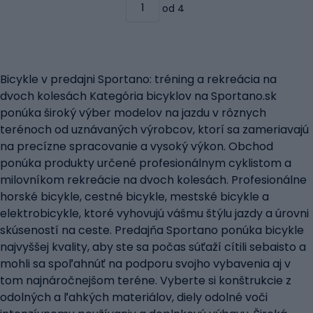
od 4
Bicykle v predajni Sportano: tréning a rekreácia na
dvoch kolesách Kategória bicyklov na Sportano.sk
ponúka široký výber modelov na jazdu v rôznych
terénoch od uznávaných výrobcov, ktorí sa zameriavajú
na precízne spracovanie a vysoký výkon. Obchod
ponúka produkty určené profesionálnym cyklistom a
milovníkom rekreácie na dvoch kolesách. Profesionálne
horské bicykle, cestné bicykle, mestské bicykle a
elektrobicykle, ktoré vyhovujú vášmu štýlu jazdy a úrovni
skúseností na ceste. Predajňa Sportano ponúka bicykle
najvyššej kvality, aby ste sa počas súťaží cítili sebaisto a
mohli sa spoľahnúť na podporu svojho vybavenia aj v
tom najnáročnejšom teréne. Vyberte si konštrukcie z
odolných a ľahkých materiálov, diely odolné voči