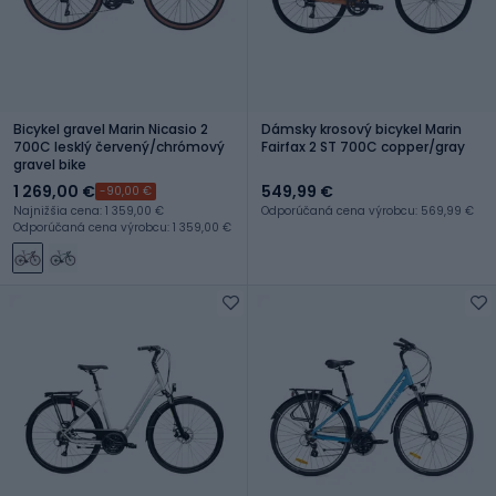
Bicykel gravel Marin Nicasio 2
Dámsky krosový bicykel Marin
700C lesklý červený/chrómový
Fairfax 2 ST 700C copper/gray
gravel bike
1 269,00 €
549,99 €
-90,00 €
Najnižšia cena: 1 359,00 €
Odporúčaná cena výrobcu: 569,99 €
Odporúčaná cena výrobcu: 1 359,00 €