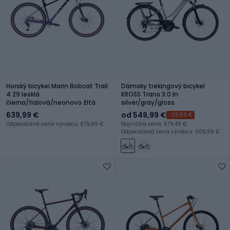
Horský bicykel Marin Bobcat Trail
Dámsky trekingový bicykel
4 29 lesklá
KROSS Trans 3.0 In
čierna/fialová/neonovo žltá
silver/gray/gloss
639,99 €
od 549,99 €
-29,50 €
Odporúčaná cena výrobcu: 679,99 €
Najnižšia cena: 579,49 €
Odporúčaná cena výrobcu: 609,99 €