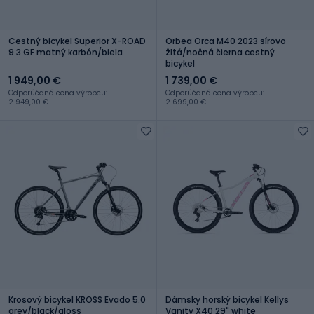
Cestný bicykel Superior X-ROAD
Orbea Orca M40 2023 sírovo
9.3 GF matný karbón/biela
žltá/nočná čierna cestný
bicykel
1 949,00 €
1 739,00 €
Odporúčaná cena výrobcu:
Odporúčaná cena výrobcu:
2 949,00 €
2 699,00 €
Krosový bicykel KROSS Evado 5.0
Dámsky horský bicykel Kellys
grey/black/gloss
Vanity X40 29" white