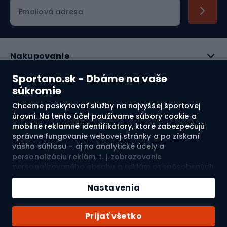
Emailová adresa
Nakupovanie
Sportano.sk - Dbáme na vaše
Služby zákazníkom
súkromie
Právne informácie
Chceme poskytovať služby na najvyššej športovej
úrovni. Na tento účel používame súbory cookie a
mobilné reklamné identifikátory, ktoré zabezpečujú
O nás
správne fungovanie webovej stránky a po získaní
vášho súhlasu – aj na analytické účely a
Pozrite si naše recenzie
personalizáciu reklám, t. j. zobrazovanie
personalizovaného obsahu a reklám prispôsobených
vašim záujmom a meranie ich účinnosti. Súbory
4.7
cookie a mobilné reklamné identifikátory môžu byť
Nastavenia
použité ako na personalizované, tak aj na
nepersonalizované reklamné aktivity – v závislosti od
Doprava do:
SK
Prijať všetko
vášho súhlasu. Ak kliknete na „Prijmúť všetko“,