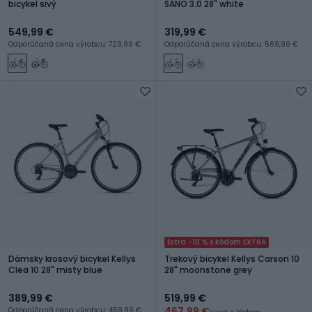
bicykel sivý
SANO 3.0 28" white
549,99 €
319,99 €
Odporúčaná cena výrobcu: 729,99 €
Odporúčaná cena výrobcu: 569,99 €
Extra -10 % s kódom EXTRA
Dámsky krosový bicykel Kellys
Trekový bicykel Kellys Carson 10
Clea 10 28" misty blue
28" moonstone grey
389,99 €
519,99 €
467,99 €
Odporúčaná cena výrobcu: 459,99 €