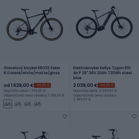
Gravelový bicykel KROSS Esker
Elektrobicykel Kellys Tygon R10
6.0 black/white/matte/gloss
Air P 29" 36V 20Ah 725Wh steel
blue
od 1 629,00 €
2 039,00 €
-80,05 €
-60,00 €
Najnižšia cena: 1 709,05 €
Najnižšia cena: 2 099,00 €
Odporúčaná cena výrobcu: 1 799,00 €
Odporúčaná cena výrobcu:
2 489,00 €