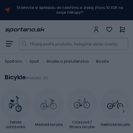
Stiahnite si aplikáciu do telefónu a získaj zľavu 10 EUR na
svoje nákupy!*
Sportano
Sport
Bicykle a príslušenstvo
Bicykle
Bicykle
Produkty:
211
Detské
Crossové /
Mestské bicykle
Elektrické bicykle
odrážadlá
fitness bicykle