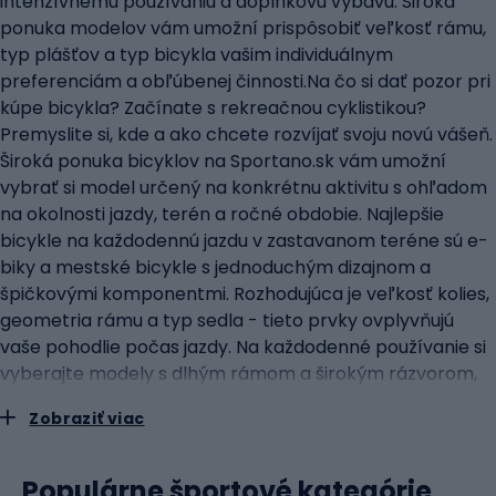
intenzívnemu používaniu a doplnkovú výbavu. Široká
ponuka modelov vám umožní prispôsobiť veľkosť rámu,
typ plášťov a typ bicykla vašim individuálnym
preferenciám a obľúbenej činnosti.Na čo si dať pozor pri
kúpe bicykla? Začínate s rekreačnou cyklistikou?
Premyslite si, kde a ako chcete rozvíjať svoju novú vášeň.
Široká ponuka bicyklov na Sportano.sk vám umožní
vybrať si model určený na konkrétnu aktivitu s ohľadom
na okolnosti jazdy, terén a ročné obdobie. Najlepšie
bicykle na každodennú jazdu v zastavanom teréne sú e-
biky a mestské bicykle s jednoduchým dizajnom a
špičkovými komponentmi. Rozhodujúca je veľkosť kolies,
geometria rámu a typ sedla - tieto prvky ovplyvňujú
vaše pohodlie počas jazdy. Na každodenné používanie si
vyberajte modely s dlhým rámom a širokým rázvorom,
ktoré vám umožnia zaujať pohodlnú vzpriamenú polohu.
Zobraziť viac
Ak chcete od svojho vybavenia niečo viac, vyberte si
cestné, crossové, trekingové alebo horské bicykle.
Venujte pozornosť typu a veľkosti plášťov, použitým
Populárne športové kategórie