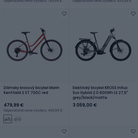
Odporúčaná cena výrobcu: 799,99 €
Odporúčaná cena výrobcu: 839,99 €
Dámsky krosový bicykel Marin
Elektrický bicykel KROSS Influx
Kentfield 2 ST 700C red
Suv Hybrid 2.0 600Wh LS 27,5"
grey/black/matte
479,99 €
3 059,00 €
Odporúčaná cena výrobcu: 499,99 €