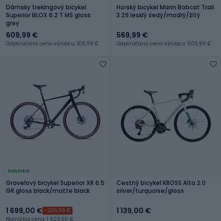
Dámsky trekingový bicykel
Horský bicykel Marin Bobcat Trail
Superior BLOX 6.2 T MS gloss
3 29 lesklý šedý/modrý/žltý
grey
609,99 €
569,99 €
Odporúčaná cena výrobcu: 819,99 €
Odporúčaná cena výrobcu: 609,99 €
Novinka
Gravelový bicykel Superior XR 6.5
Cestný bicykel KROSS Alta 2.0
GR gloss black/matte black
silver/turquoise/gloss
1 699,00 €
1 139,00 €
-230,00 €
Najnižšia cena: 1 929,00 €