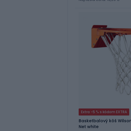
Extra -5 % s kódom EXTRA
Basketbalový kôš Wilson
Net white