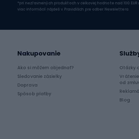
*pri nezľavnených produktoch v celkovej hodnote nad 100 EUR
SUP dosky
Zimné
viac informácií nájdeš v
Pravidlách pre odber Newslettera
.
Neoprény na potápanie
Rybo
Cyklistické oblečenie
Lov k
Nakupovanie
Služb
Cyklistické rukavice
Lov m
Cyklistické šortky
Rybol
Ako si môžem objednať?
Otázky 
Cyklistické tričká
Rybol
Sledovanie zásielky
Vrátenie
od zmlu
Doprava
Cyklistické nohavice
Rybol
Reklamá
Spôsob platby
Bicyklové bundy
Blog
Špor
Cyklistické mikiny
Čiapky na bicykle
Bush