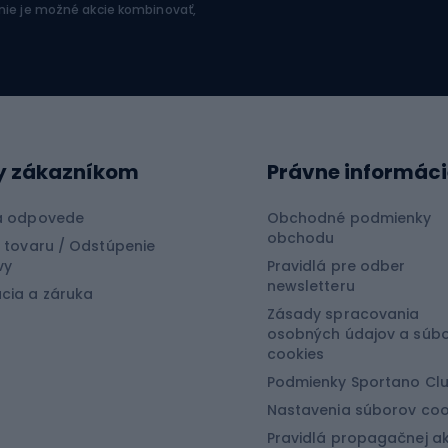
 nie je možné akcie kombinovať,
 horolezecké vybavenie
Drevené sane
Plastové sane
lov
Kĺzačky
aprov
Snowboard
y zákazníkom
Právne informáci
ačiek
ov na rotačku
Prkná pre snowboardi
a odpovede
Obchodné podmienky
obchodu
ov na plávanú
Topánky na snowboar
 tovaru / Odstúpenie
vy
Pravidlá pre odber
ov feeder
Viazanie na snowboar
newsletteru
cia a záruka
Snowboardové obleče
Zásady spracovania
osobných údajov a súb
tová medicína
cookies
Turistické oblečen
Podmienky Sportano Cl
Nastavenia súborov coo
craft
Bundy do dažďa
Pravidlá propagačnej ak