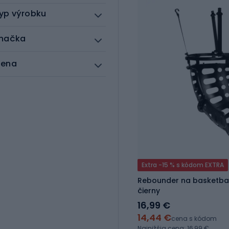
yp výrobku
načka
ena
Extra -15 % s kódom EXTRA
Rebounder na basketba
čierny
16,99 €
14,44 €
cena s kódom
Najnižšia cena: 16,99 €