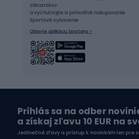
zákazníkov
Korčule
Sedadl
a vychutnajte si pohodlné nakupovanie
Snowboard
Zámky
športové vybavenie
Ľadový hokej
Batoh
Objavte aplikáciu Sportano >
Turistická obuv
Čast
Trekingová obuv
Sedlá 
Vysokohorská obuv
Cyklis
Turistické topánky
Kolesá
Vodné športy
Leze
Prihlás sa na odber novini
Plavky
Horol
a získaj zľavu 10 EUR na s
Kajaky
Horol
Jedinečné zľavy a prístup k novinkám len pre 
Pontóny
Horol