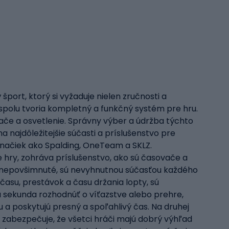
ort, ktorý si vyžaduje nielen zručnosti a
 spolu tvoria kompletný a funkčný systém pre hru.
vače a osvetlenie. Správny výber a údržba týchto
najdôležitejšie súčasti a príslušenstvo pre
značiek ako Spalding, OneTeam a SKLZ.
 hry, zohráva príslušenstvo, ako sú časovače a
ajú nepovšimnuté, sú nevyhnutnou súčasťou každého
asu, prestávok a času držania lopty, sú
á sekunda rozhodnúť o víťazstve alebo prehre,
u a poskytujú presný a spoľahlivý čas. Na druhej
 zabezpečuje, že všetci hráči majú dobrý výhľad