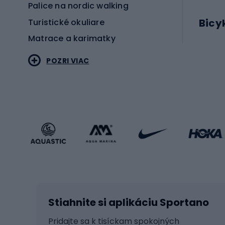
Palice na nordic walking
Bicy
Turistické okuliare
Matrace a karimatky
Elektr
POZRI VIAC
Bicyk
Sportstyle
Cestn
Oblečenie v športovom štýle
Trekin
Športová obuv
Bicykl
Príslušenstvo v športovom štýle
Bicykl
Zimné športy
Prís
Lyžovanie
Cyklis
Stiahnite si aplikáciu Sportano
Beh na lyžiach
Tašky 
Skitouring
Svetlá
Pridajte sa k tisíckam spokojných