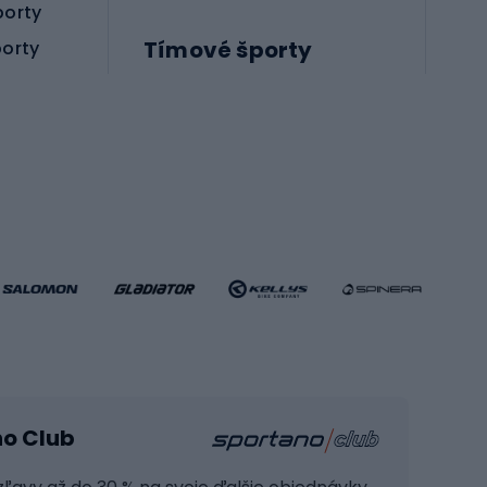
porty
Tímové športy
porty
Príslušenstvo pre bojové športy
Futbalové topánky
Hádzanárske topánky
Futbalové lopty
Futbalové bránky
Futbalové oblečenie
Basketbalové oblečenie
Fitness a posilňovňa
ule
Kardio zariadenia
no Club
Posilňovacie zariadenie
Joga