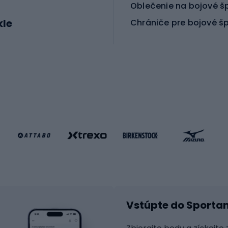
Oblečenie na bojové š
kle
Chrániče pre bojové š
ické bicykle
le MTB
Korčuľovanie
é bicykle
gové bicykle
Kolobežky
e gravel
Kolieskové korčule
e pre deti
Inline korčule
Skateboardy
lušenstvo k bicyklom
Chrániče na inline korč
Helmy na inline korčule
tické okuliare
Vstúpte do Sporta
na bicykel
Raketové športy
 na bicykli