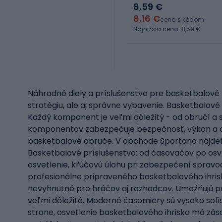
8,59 €
8,16 €
cena s kódom
Najnižšia cena: 8,59 €
Náhradné diely a príslušenstvo pre basketbalové 
stratégiu, ale aj správne vybavenie. Basketbalové
Každý komponent je veľmi dôležitý - od obručí a 
komponentov zabezpečuje bezpečnosť, výkon a dlho
basketbalové obruče. V obchode Sportano nájdete
Basketbalové príslušenstvo: od časovačov po osve
osvetlenie, kľúčovú úlohu pri zabezpečení spravod
profesionálne pripraveného basketbalového ihriska
nevyhnutné pre hráčov aj rozhodcov. Umožňujú pre
veľmi dôležité. Moderné časomiery sú vysoko sofis
strane, osvetlenie basketbalového ihriska má zás