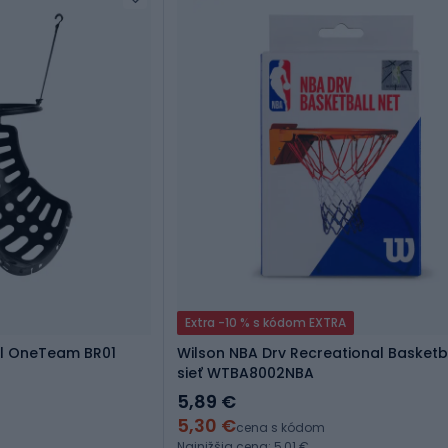
Extra -10 % s kódom EXTRA
l OneTeam BR01
Wilson NBA Drv Recreational Basket
sieť WTBA8002NBA
5,89 €
5,30 €
cena s kódom
Najnižšia cena: 5,01 €