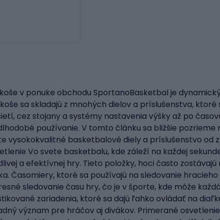
koše v ponuke obchodu SportanoBasketbal je dynamický šp
 koše sa skladajú z mnohých dielov a príslušenstva, ktoré
sietí, cez stojany a systémy nastavenia výšky až po časo
dobé používanie. V tomto článku sa bližšie pozrieme na 
 vysokokvalitné basketbalové diely a príslušenstvo od 
tlenie Vo svete basketbalu, kde záleží na každej sekunde
livej a efektívnej hry. Tieto položky, hoci často zostáv
. Časomiery, ktoré sa používajú na sledovanie hracieho č
sné sledovanie času hry, čo je v športe, kde môže každ
tikované zariadenia, ktoré sa dajú ľahko ovládať na diaľk
adný význam pre hráčov aj divákov. Primerané osvetlenie