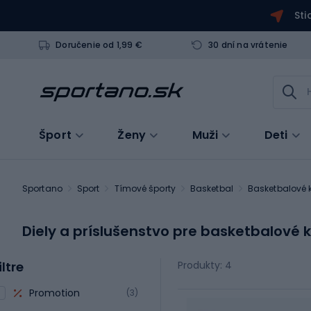
Sti
Doručenie od 1,99 €
30 dní na vrátenie
Šport
Ženy
Muži
Deti
Sportano
Sport
Tímové športy
Basketbal
Basketbalové 
Diely a príslušenstvo pre basketbalové 
iltre
Produkty: 4
Promotion
(3)