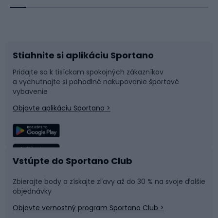
Bicykle
Cyklistická obuv
Stiahnite si aplikáciu Sportano
Príslušenstvo k bicyklom
Sane a kĺzačky
Pridajte sa k tisíckam spokojných zákazníkov
a vychutnajte si pohodlné nakupovanie športové
Časti bicyklov
Snowboard
vybavenie
Objavte aplikáciu Sportano >
Lezenie
Turistické oblečenie
Rybolov
Plávanie
Vstúpte do Sportano Club
Športová medicína
Tímové športy
Zbierajte body a získajte zľavy až do 30 % na svoje ďalšie
objednávky
Objavte vernostný program Sportano Club >
Bushcraft
Fitness a posilňovňa