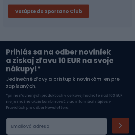
Vstúpte do Sportano Club
Bikepacking
Cyklistické prilby
Severská chôdza
Skitouring
Prihlás sa na odber noviniek
Orientačný beh
Lyžovanie
a získaj zľavu 10 EUR na svoje
nákupy!*
Športová elektronika
Jedinečné zľavy a prístup k novinkám len pre
zapísaných.
Jazdectvo
*pri nezľavnených produktoch v celkovej hodnote nad 100 EUR
nie je možné akcie kombinovať, viac informácií nájdeš v
Pravidlách pre odber Newslettera
.
Emailová adresa