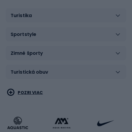
Turistika
Sportstyle
Zimné športy
Turistická obuv
Vodné športy
Bojové umenia
POZRI VIAC
Cyklistické oblečenie
Korčuľovanie
Beh
Raketové športy