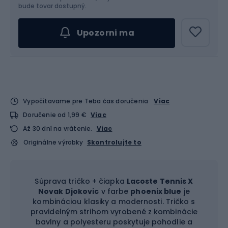
Vyber veľkosť...
bude tovar dostupný.
Upozorni ma
Vypočítavame pre Teba čas doručenia
Viac
Doručenie od 1,99 €
Viac
Až 30 dní na vrátenie.
Viac
Originálne výrobky
Skontrolujte to
Súprava tričko + čiapka
Lacoste Tennis X
Novak Djokovic
v farbe
phoenix blue
je
kombináciou klasiky a modernosti. Tričko s
pravidelným strihom vyrobené z kombinácie
bavlny a polyesteru poskytuje pohodlie a