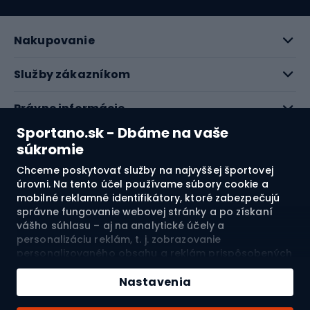
Nakupovanie
Služby zákazníkom
Právne informácie
Sportano.sk - Dbáme na vaše
O nás
súkromie
Chceme poskytovať služby na najvyššej športovej
Pozrite si naše recenzie
úrovni. Na tento účel používame súbory cookie a
mobilné reklamné identifikátory, ktoré zabezpečujú
správne fungovanie webovej stránky a po získaní
4.7
vášho súhlasu – aj na analytické účely a
personalizáciu reklám, t. j. zobrazovanie
personalizovaného obsahu a reklám prispôsobených
Doprava do:
SK
vašim záujmom a meranie ich účinnosti. Súbory
cookie a mobilné reklamné identifikátory môžu byť
Nastavenia
použité ako na personalizované, tak aj na
nepersonalizované reklamné aktivity – v závislosti od