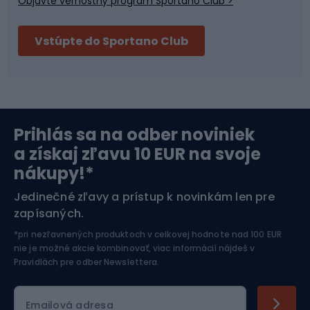
Objavte vernostný program Sportano Club >
Bushcraft
Fitness a posilňovňa
Vstúpte do Sportano Club
Bikepacking
Cyklistické prilby
Severská chôdza
Skitouring
Prihlás sa na odber noviniek
Orientačný beh
Lyžovanie
a získaj zľavu 10 EUR na svoje
nákupy!*
Športová elektronika
Jedinečné zľavy a prístup k novinkám len pre
zapísaných.
Jazdectvo
*pri nezľavnených produktoch v celkovej hodnote nad 100 EUR
nie je možné akcie kombinovať, viac informácií nájdeš v
Pravidlách pre odber Newslettera
.
Emailová adresa