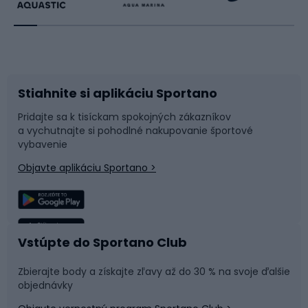
Beh
Raketové športy
Bicykle
Cyklistická obuv
Stiahnite si aplikáciu Sportano
Príslušenstvo k bicyklom
Sane a kĺzačky
Pridajte sa k tisíckam spokojných zákazníkov
a vychutnajte si pohodlné nakupovanie športové
Časti bicyklov
Snowboard
vybavenie
Objavte aplikáciu Sportano >
Lezenie
Turistické oblečenie
Rybolov
Plávanie
Vstúpte do Sportano Club
Športová medicína
Tímové športy
Zbierajte body a získajte zľavy až do 30 % na svoje ďalšie
objednávky