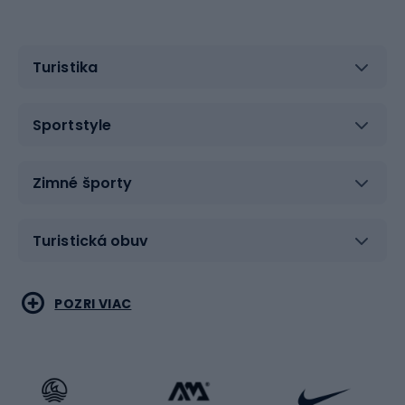
Turistika
Sportstyle
Zimné športy
Turistická obuv
Vodné športy
Bojové umenia
POZRI VIAC
Cyklistické oblečenie
Korčuľovanie