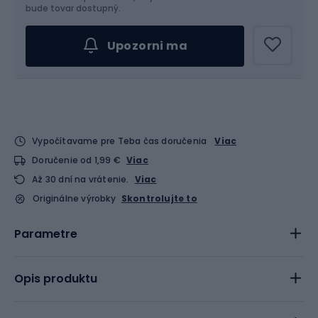
Vyber veľkosť...
bude tovar dostupný.
Upozorni ma
Vypočítavame pre Teba čas doručenia
Viac
Doručenie od 1,99 €
Viac
Až 30 dní na vrátenie.
Viac
Originálne výrobky
Skontrolujte to
Parametre
Opis produktu