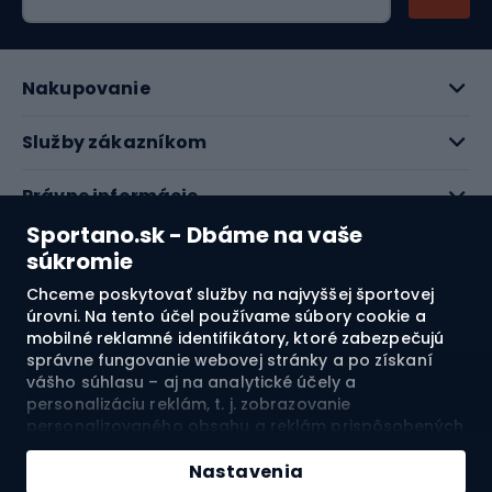
Nakupovanie
Služby zákazníkom
Právne informácie
Sportano.sk - Dbáme na vaše
O nás
súkromie
Chceme poskytovať služby na najvyššej športovej
Pozrite si naše recenzie
úrovni. Na tento účel používame súbory cookie a
mobilné reklamné identifikátory, ktoré zabezpečujú
správne fungovanie webovej stránky a po získaní
4.7
vášho súhlasu – aj na analytické účely a
personalizáciu reklám, t. j. zobrazovanie
personalizovaného obsahu a reklám prispôsobených
Doprava do:
SK
vašim záujmom a meranie ich účinnosti. Súbory
cookie a mobilné reklamné identifikátory môžu byť
Nastavenia