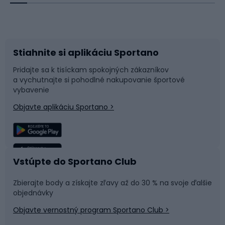
Bicykle
Cyklistická obuv
Stiahnite si aplikáciu Sportano
Príslušenstvo k bicyklom
Sane a kĺzačky
Pridajte sa k tisíckam spokojných zákazníkov
a vychutnajte si pohodlné nakupovanie športové
Časti bicyklov
Snowboard
vybavenie
Objavte aplikáciu Sportano >
Lezenie
Turistické oblečenie
Rybolov
Plávanie
Vstúpte do Sportano Club
Športová medicína
Tímové športy
Zbierajte body a získajte zľavy až do 30 % na svoje ďalšie
objednávky
Objavte vernostný program Sportano Club >
Bushcraft
Fitness a posilňovňa