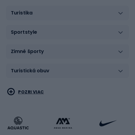
Turistika
Sportstyle
Zimné športy
Turistická obuv
Vodné športy
Bojové umenia
POZRI VIAC
Cyklistické oblečenie
Korčuľovanie
Beh
Raketové športy