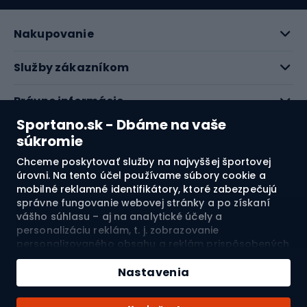
Nakupovanie
Služby zákazníkom
Právne informácie
Sportano.sk - Dbáme na vaše
O nás
súkromie
Chceme poskytovať služby na najvyššej športovej
Pozrite si naše recenzie
úrovni. Na tento účel používame súbory cookie a
mobilné reklamné identifikátory, ktoré zabezpečujú
správne fungovanie webovej stránky a po získaní
4.7
vášho súhlasu – aj na analytické účely a
personalizáciu reklám, t. j. zobrazovanie
personalizovaného obsahu a reklám prispôsobených
Doprava do:
SK
vašim záujmom a meranie ich účinnosti. Súbory
Pridať do košíka
cookie a mobilné reklamné identifikátory môžu byť
Nastavenia
použité ako na personalizované, tak aj na
Množstvo
nepersonalizované reklamné aktivity – v závislosti od
© 2026 Sportano
Kúpiť s