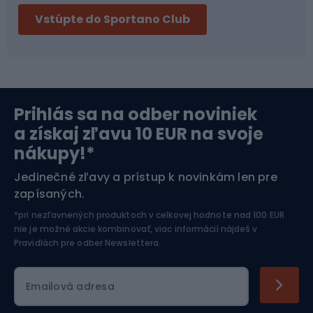
Vstúpte do Sportano Club
Bikepacking
Cyklistické prilby
Severská chôdza
Skitouring
Prihlás sa na odber noviniek
Orientačný beh
Lyžovanie
a získaj zľavu 10 EUR na svoje
nákupy!*
Športová elektronika
Jedinečné zľavy a prístup k novinkám len pre
zapísaných.
Jazdectvo
*pri nezľavnených produktoch v celkovej hodnote nad 100 EUR
nie je možné akcie kombinovať, viac informácií nájdeš v
Pravidlách pre odber Newslettera
.
Emailová adresa