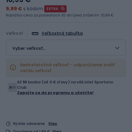
9,89 €
s kódom
EXTRA
Najnižšia cena za posledných 30 dní pred znížením:
10,99 €
Veľkosť
Veľkostná tabuľka
Vyber veľkosť...
Nedostatočná veľkosť - odporúčame zvoliť
väčšiu veľkosť
Až
10
bodov (až 0 € zľavy) na váš účet Sportano
Club.
Zapojte sa do programu a ušetrite!
Rýchle odoslanie
Viac
Doručenie od 1,99 €
Viac