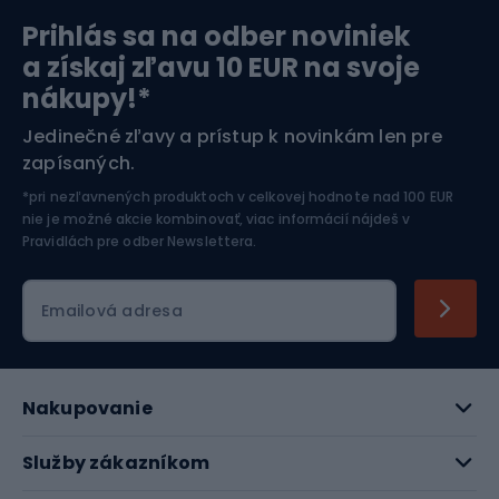
Prihlás sa na odber noviniek
Orientačný beh
Lyžovanie
a získaj zľavu 10 EUR na svoje
nákupy!*
Športová elektronika
Jedinečné zľavy a prístup k novinkám len pre
zapísaných.
Jazdectvo
*pri nezľavnených produktoch v celkovej hodnote nad 100 EUR
nie je možné akcie kombinovať, viac informácií nájdeš v
Pravidlách pre odber Newslettera
.
Emailová adresa
Nakupovanie
Služby zákazníkom