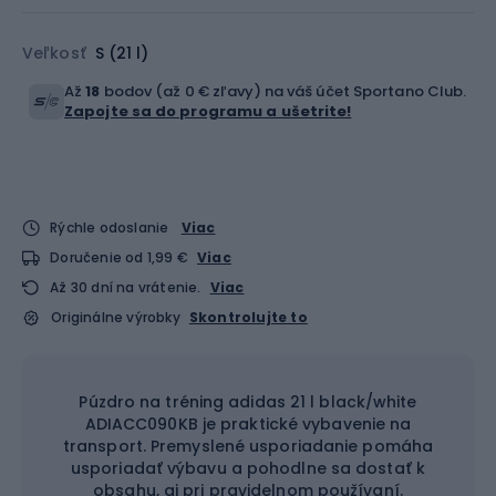
Veľkosť
S (21 l)
Až
18
bodov (až 0 € zľavy) na váš účet Sportano Club.
Zapojte sa do programu a ušetrite!
Rýchle odoslanie
Viac
Doručenie od 1,99 €
Viac
Až 30 dní na vrátenie.
Viac
Originálne výrobky
Skontrolujte to
Púzdro na tréning adidas 21 l black/white
ADIACC090KB je praktické vybavenie na
transport. Premyslené usporiadanie pomáha
usporiadať výbavu a pohodlne sa dostať k
obsahu, aj pri pravidelnom používaní.