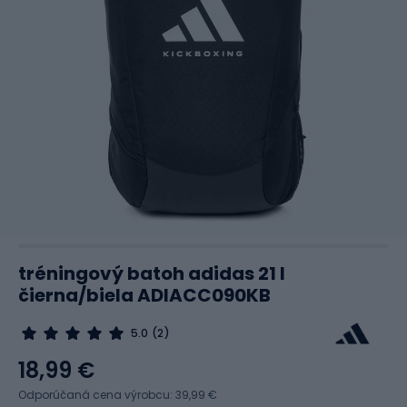
tréningový batoh adidas 21 l
čierna/biela ADIACC090KB
5.0
(2)
18,99 €
Odporúčaná cena výrobcu: 39,99 €