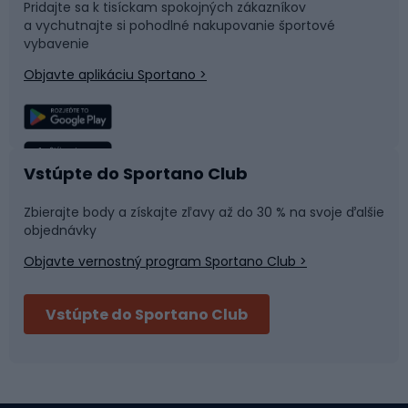
Pridajte sa k tisíckam spokojných zákazníkov
a vychutnajte si pohodlné nakupovanie športové
Časti bicyklov
Snowboard
vybavenie
Objavte aplikáciu Sportano >
Lezenie
Turistické oblečenie
Rybolov
Plávanie
Vstúpte do Sportano Club
Športová medicína
Tímové športy
Zbierajte body a získajte zľavy až do 30 % na svoje ďalšie
objednávky
Objavte vernostný program Sportano Club >
Bushcraft
Fitness a posilňovňa
Vstúpte do Sportano Club
Bikepacking
Cyklistické prilby
Severská chôdza
Skitouring