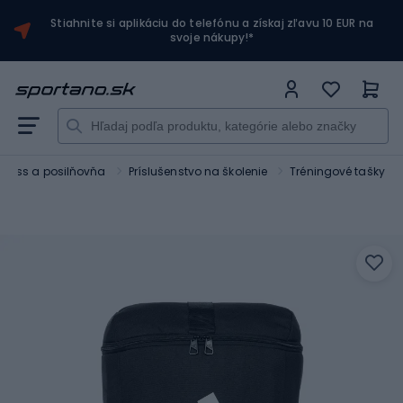
Stiahnite si aplikáciu do telefónu a získaj zľavu 10 EUR na
svoje nákupy!*
itness a posilňovňa
Príslušenstvo na školenie
Tréningové tašky