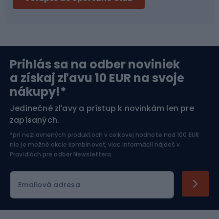
Bikepacking
Cyklistické prilby
Severská chôdza
Skitouring
Prihlás sa na odber noviniek
Orientačný beh
Lyžovanie
a získaj zľavu 10 EUR na svoje
nákupy!*
Športová elektronika
Jedinečné zľavy a prístup k novinkám len pre
zapísaných.
Jazdectvo
*pri nezľavnených produktoch v celkovej hodnote nad 100 EUR
nie je možné akcie kombinovať, viac informácií nájdeš v
Pravidlách pre odber Newslettera
.
Emailová adresa