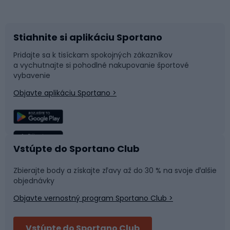
Bicykle
Cyklistická obuv
Stiahnite si aplikáciu Sportano
Príslušenstvo k bicyklom
Sane a kĺzačky
Pridajte sa k tisíckam spokojných zákazníkov
a vychutnajte si pohodlné nakupovanie športové
Časti bicyklov
Snowboard
vybavenie
Objavte aplikáciu Sportano >
Lezenie
Turistické oblečenie
Rybolov
Plávanie
Vstúpte do Sportano Club
Športová medicína
Tímové športy
Zbierajte body a získajte zľavy až do 30 % na svoje ďalšie
objednávky
Objavte vernostný program Sportano Club >
Bushcraft
Fitness a posilňovňa
Vstúpte do Sportano Club