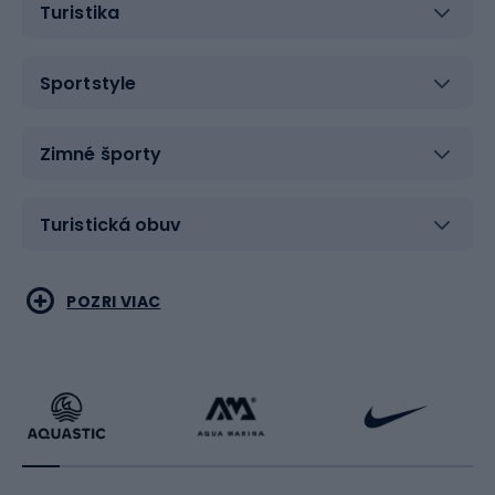
Turistika
Sportstyle
Zimné športy
Turistická obuv
Vodné športy
Bojové umenia
POZRI VIAC
Cyklistické oblečenie
Korčuľovanie
Beh
Raketové športy