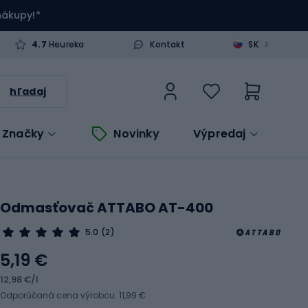
 nákupy!*
>
4.7
Heureka
Kontakt
SK
hľadaj
Značky
Novinky
Výpredaj
Odmasťovač ATTABO AT-400
5.0
(2)
5,19 €
12,98 €/l
Odporúčaná cena výrobcu: 11,99 €