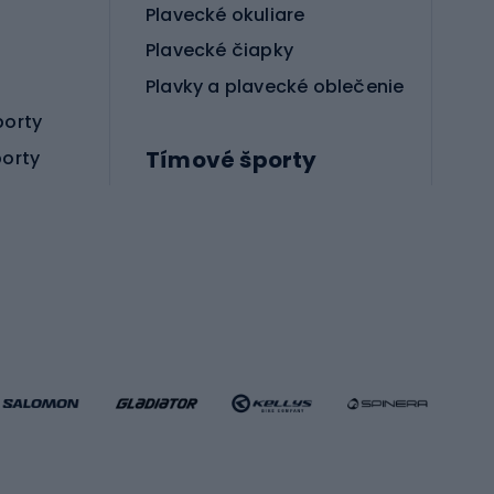
Plavecké okuliare
Plavecké čiapky
Plavky a plavecké oblečenie
porty
Tímové športy
porty
Príslušenstvo pre bojové športy
Futbalové topánky
Hádzanárske topánky
Futbalové lopty
Futbalové bránky
Futbalové oblečenie
Basketbalové oblečenie
Fitness a posilňovňa
ule