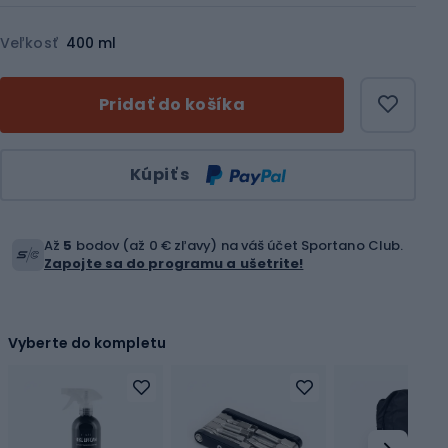
Veľkosť
400 ml
Pridať do košíka
Množstvo
Kúpiť s
Až
5
bodov (až 0 € zľavy) na váš účet Sportano Club.
Zapojte sa do programu a ušetrite!
Vyberte do kompletu