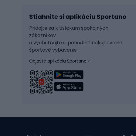
Lyžovanie
Cyklis
Stiahnite si aplikáciu Sportano
Beh na lyžiach
Tašky 
Skitouring
Svetlá
Pridajte sa k tisíckam spokojných
zákazníkov
Korčule
Sedadl
a vychutnajte si pohodlné nakupovanie
Snowboard
Zámky
športové vybavenie
Ľadový hokej
Batoh
Objavte aplikáciu Sportano >
Turistická obuv
Čast
Trekingová obuv
Sedlá 
Vysokohorská obuv
Cyklis
Turistické topánky
Kolesá
Vodné športy
Leze