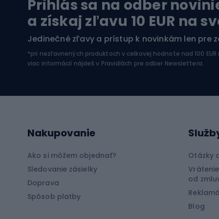
Prihlás sa na odber novini
Plavky
Horol
a získaj zľavu 10 EUR na s
Kajaky
Horol
Jedinečné zľavy a prístup k novinkám len pre 
Pontóny
Horol
*pri nezľavnených produktoch v celkovej hodnote nad 100 EUR
SUP dosky
Zimné
viac informácií nájdeš v
Pravidlách pre odber Newslettera
.
Neoprény na potápanie
Rybo
Cyklistické oblečenie
Lov k
Nakupovanie
Služb
Cyklistické rukavice
Lov m
Cyklistické šortky
Rybol
Ako si môžem objednať?
Otázky 
Cyklistické tričká
Rybol
Sledovanie zásielky
Vrátenie
od zmlu
Doprava
Cyklistické nohavice
Rybol
Reklamá
Spôsob platby
Bicyklové bundy
Blog
Špor
Cyklistické mikiny