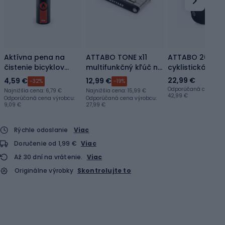
Aktívna pena na
ATTABO TONE x11
ATTABO 20L
čistenie bicyklov
multifunkčný kľúč na
cyklistická bra
ATTABO AT-500
bicykel čierny ATB-
čierna APB-295
22,99 €
4,59 €
12,99 €
-32%
-19%
TX11
Odporúčaná cena výr
Najnižšia cena:
6,79 €
Najnižšia cena:
15,99 €
42,99 €
Odporúčaná cena výrobcu:
Odporúčaná cena výrobcu:
9,09 €
27,99 €
Rýchle odoslanie
Viac
Doručenie od 1,99 €
Viac
Až 30 dní na vrátenie.
Viac
Originálne výrobky
Skontrolujte to