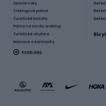
Spacie vaky
Bežec
Trekingové palice
Bežec
Turistické batohy
Bežec
Palice na nordic walking
Bicy
Turistické okuliare
Matrace a karimatky
Elektr
POZRI VIAC
Bicyk
Sportstyle
Cestn
Oblečenie v športovom štýle
Trekin
Športová obuv
Bicykl
Príslušenstvo v športovom štýle
Bicykl
Zimné športy
Prís