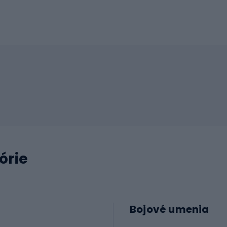
órie
Bojové umenia