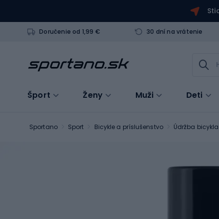
Sti
Doručenie od 1,99 €
30 dní na vrátenie
Šport
Ženy
Muži
Deti
Sportano
Sport
Bicykle a príslušenstvo
Údržba bicykla