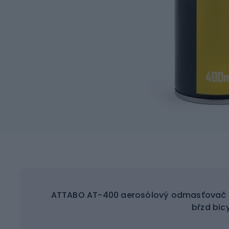
ATTABO AT-400 aerosólový odmasťovač na
bŕzd bic