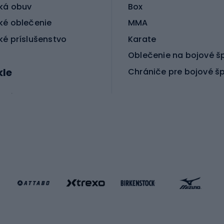
ká obuv
Box
ké oblečenie
MMA
ké príslušenstvo
Karate
Oblečenie na bojové š
kle
Chrániče pre bojové š
ické bicykle
le MTB
Korčuľovanie
é bicykle
gové bicykle
Kolobežky
e gravel
Kolieskové korčule
e pre deti
Inline korčule
Skateboardy
lušenstvo k bicyklom
Chrániče na inline korč