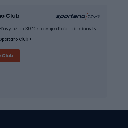
Kardio zariadenia
no Club
Posilňovacie zariadenie
Joga
 zľavy až do 30 % na svoje ďalšie objednávky
Fitness oblečenie
Sportano Club >
Fitness obuv
Príslušenstvo na školenie
 Club
Cyklistické prilby
Prilby Full face
Cestné prilby
Prilby MTB
Skitouring