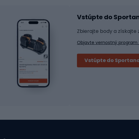
Helmy na inline korčule
tické okuliare
Vstúpte do Sporta
na bicykel
Raketové športy
 na bicykli
Zbierajte body a získajte
á pre bicykle
Squash
Objavte vernostný program 
 na bicykle
Badminton
y na bicykel
Stolný tenis
Vstúpte do Sportano
Tenis
i bicyklov
Padel
Tenisové oblečenie
bicyklov
tické pedále
Cyklistická obuv
 bicyklov
Topánky MTB
nie
Topánky na platforme