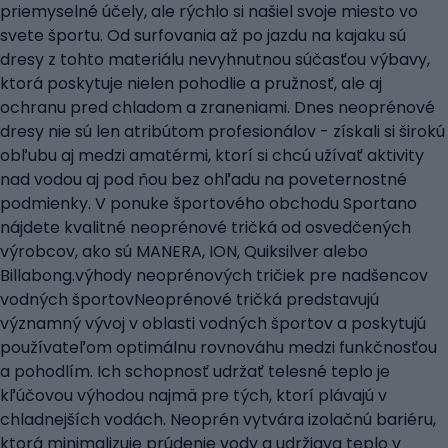
priemyselné účely, ale rýchlo si našiel svoje miesto vo
svete športu. Od surfovania až po jazdu na kajaku sú
dresy z tohto materiálu nevyhnutnou súčasťou výbavy,
ktorá poskytuje nielen pohodlie a pružnosť, ale aj
ochranu pred chladom a zraneniami. Dnes neoprénové
dresy nie sú len atribútom profesionálov - získali si širokú
obľubu aj medzi amatérmi, ktorí si chcú užívať aktivity
nad vodou aj pod ňou bez ohľadu na poveternostné
podmienky. V ponuke športového obchodu Sportano
nájdete kvalitné neoprénové tričká od osvedčených
výrobcov, ako sú MANERA, ION, Quiksilver alebo
Billabong.výhody neoprénových tričiek pre nadšencov
vodných športovNeoprénové tričká predstavujú
významný vývoj v oblasti vodných športov a poskytujú
používateľom optimálnu rovnováhu medzi funkčnosťou
a pohodlím. Ich schopnosť udržať telesné teplo je
kľúčovou výhodou najmä pre tých, ktorí plávajú v
chladnejších vodách. Neoprén vytvára izolačnú bariéru,
ktorá minimalizuje prúdenie vody a udržiava teplo v