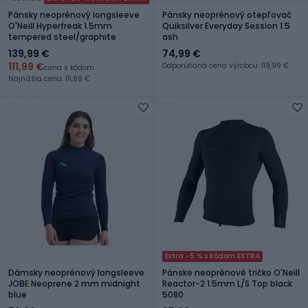
Pánsky neoprénový longsleeve
Pánsky neoprénový otepľovač
O'Neill Hyperfreak 1.5mm
Quiksilver Everyday Session 1.5
tempered steel/graphite
ash
139,99 €
74,99 €
111,99 €
Odporúčaná cena výrobcu: 119,99 €
cena s kódom
Najnižšia cena: 111,99 €
Extra -5 % s kódom EXTRA
Dámsky neoprénový longsleeve
Pánske neoprénové tričko O'Neill
JOBE Neoprene 2 mm midnight
Reactor-2 1.5mm L/S Top black
blue
5080