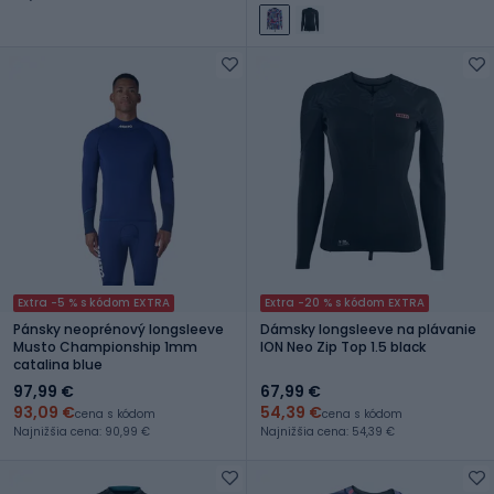
Extra -5 % s kódom EXTRA
Extra -20 % s kódom EXTRA
Pánsky neoprénový longsleeve
Dámsky longsleeve na plávanie
Musto Championship 1mm
ION Neo Zip Top 1.5 black
catalina blue
97,99 €
67,99 €
93,09 €
54,39 €
cena s kódom
cena s kódom
Najnižšia cena: 90,99 €
Najnižšia cena: 54,39 €