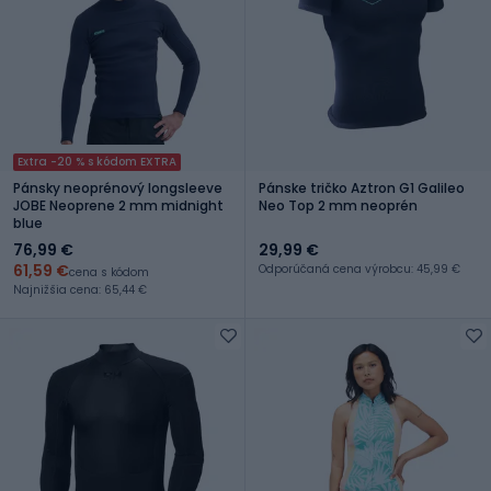
Extra -20 % s kódom EXTRA
Pánsky neoprénový longsleeve
Pánske tričko Aztron G1 Galileo
JOBE Neoprene 2 mm midnight
Neo Top 2 mm neoprén
blue
76,99 €
29,99 €
61,59 €
Odporúčaná cena výrobcu: 45,99 €
cena s kódom
Najnižšia cena: 65,44 €