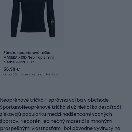
Pánske neoprénové tričko
MANERA X10D Neo Top 2 mm
čierne 22221-1107
56,99 €
Odporúčaná cena výrobcu: 149,99 €
Neoprénové tričká - správna voľba v obchode
SportanoNeoprénové tričká si už niekoľko desaťročí
získavajú popularitu medzi nadšencami vodných
športov. Neoprén, jedinečný materiál s mnohými
prospešnými vlastnosťami, bol pôvodne vyvinutý na