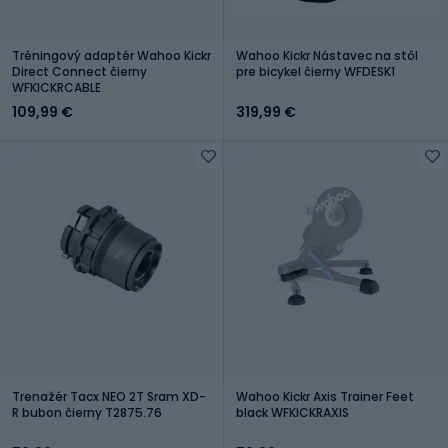
Tréningový adaptér Wahoo Kickr
Wahoo Kickr Nástavec na stôl
Direct Connect čierny
pre bicykel čierny WFDESK1
WFKICKRCABLE
109,99 €
319,99 €
Trenažér Tacx NEO 2T Sram XD-
Wahoo Kickr Axis Trainer Feet
R bubon čierny T2875.76
black WFKICKRAXIS