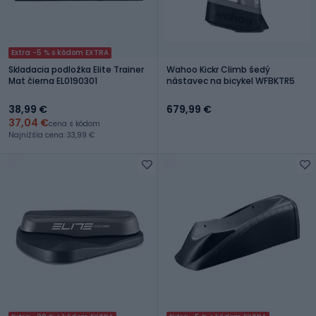
Extra -5 % s kódom EXTRA
Skladacia podložka Elite Trainer
Wahoo Kickr Climb šedý
Mat čierna EL0190301
nástavec na bicykel WFBKTR5
38,99 €
679,99 €
37,04 €
cena s kódom
Najnižšia cena: 33,99 €