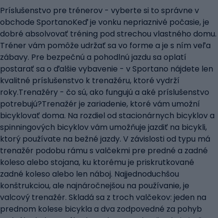
Príslušenstvo pre trénerov - vyberte si to správne v
obchode SportanoKeď je vonku nepriaznivé počasie, je
dobré absolvovať tréning pod strechou vlastného domu.
Tréner vám pomôže udržať sa vo forme a je s ním veľa
zábavy. Pre bezpečnú a pohodlnú jazdu sa oplatí
postarať sa o ďalšie vybavenie - v Sportano nájdete len
kvalitné príslušenstvo k trenažéru, ktoré vydrží
roky.Trenažéry - čo sú, ako fungujú a aké príslušenstvo
potrebujú?Trenažér je zariadenie, ktoré vám umožní
bicyklovať doma. Na rozdiel od stacionárnych bicyklov a
spinningových bicyklov vám umožňuje jazdiť na bicykli,
ktorý používate na bežné jazdy. V závislosti od typu má
trenažér podobu rámu s valčekmi pre predné a zadné
koleso alebo stojana, ku ktorému je priskrutkované
zadné koleso alebo len náboj. Najjednoduchšou
konštrukciou, ale najnáročnejšou na používanie, je
valcový trenažér. Skladá sa z troch valčekov: jeden na
prednom kolese bicykla a dva zodpovedné za pohyb