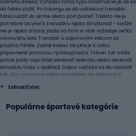
zadného kolesa. Výhodou tohto typu konštrukcie je, že sa
dá ľahko zložiť. Po tréningu sa dá valčekový trenažér
ľahko uložiť do skrine alebo pod posteľ. Takisto nie je
potrebné bicykel k trenažéru nijako skrutkovať - keďže
nie je nijako držaný, jazda na ňom si však vyžaduje veľkú
rovnováhu tela. Trenažér s odporovým valcom sa
používa ľahšie. Zadné koleso bicykla je k valcu
pripevnené pomocou rýchloupínača. Tréner tak môže
počas jazdy napríklad sledovať televíziu alebo sledovať
simuláciu trasy v aplikácii. Odpor valčeka sa dá nastaviť
tak, aby vyhovoval vašim potrebám. Na niektorých
modeloch je generovaný olejom, na iných magneticky
Zobraziť viac
alebo elektricky. Priame školenia sú najpokročilejšie.
Tento typ zariadenia kombinuje stabilitu odporového
valčekového trenažéra s pocitom z valčekového
Populárne športové kategórie
trenažéra. Je tiež najtichší svojho druhu. Odpor sa
vytvára hydraulicky alebo elektricky. Nevýhodou je
menšia pohyblivosť. Na jeho používanie je potrebné
odskrutkovať zadné koleso a pripevniť bicykel k