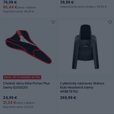
76,99 €
39,99 €
65,44 €
Odporúčaná cena výrobcu: 42,99 €
cena s kódom
Najnižšia cena: 65,44 €
Extra -15 % s kódom EXTRA
Chránič rámu Elite Protec Plus
Cyklistický nástavec Wahoo
čierny EL0130201
Kickr Headwind čierny
WFBKTR7EU
24,99 €
269,99 €
21,24 €
cena s kódom
Najnižšia cena: 21,24 €