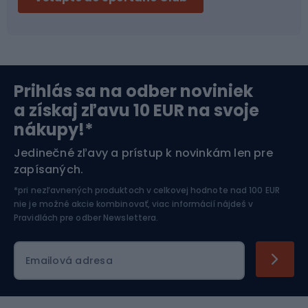
Bikepacking
Cyklistické prilby
Severská chôdza
Skitouring
Prihlás sa na odber noviniek
Orientačný beh
Lyžovanie
a získaj zľavu 10 EUR na svoje
nákupy!*
Športová elektronika
Jedinečné zľavy a prístup k novinkám len pre
zapísaných.
Jazdectvo
*pri nezľavnených produktoch v celkovej hodnote nad 100 EUR
nie je možné akcie kombinovať, viac informácií nájdeš v
Pravidlách pre odber Newslettera
.
Emailová adresa