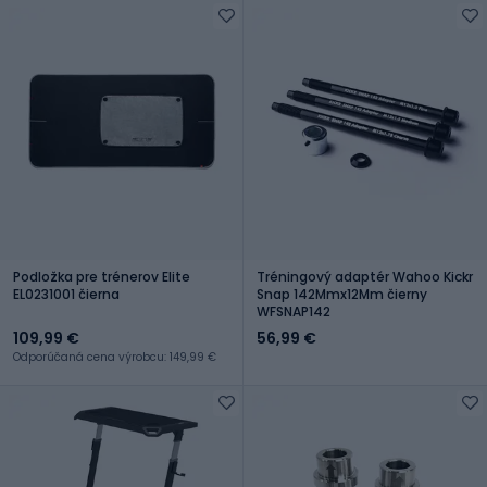
Podložka pre trénerov Elite
Tréningový adaptér Wahoo Kickr
EL0231001 čierna
Snap 142Mmx12Mm čierny
WFSNAP142
109,99 €
56,99 €
Odporúčaná cena výrobcu: 149,99 €