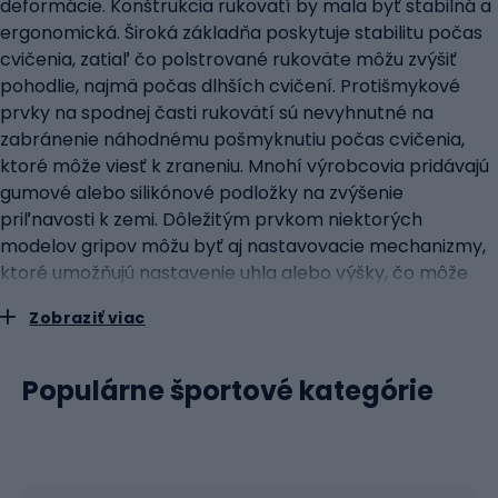
deformácie. Konštrukcia rukovätí by mala byť stabilná a
ergonomická. Široká základňa poskytuje stabilitu počas
cvičenia, zatiaľ čo polstrované rukoväte môžu zvýšiť
pohodlie, najmä počas dlhších cvičení. Protišmykové
prvky na spodnej časti rukovätí sú nevyhnutné na
zabránenie náhodnému pošmyknutiu počas cvičenia,
ktoré môže viesť k zraneniu. Mnohí výrobcovia pridávajú
gumové alebo silikónové podložky na zvýšenie
priľnavosti k zemi. Dôležitým prvkom niektorých
modelov gripov môžu byť aj nastavovacie mechanizmy,
ktoré umožňujú nastavenie uhla alebo výšky, čo môže
byť užitočné pre ľudí s rôznou úrovňou fyzickej zdatnosti.
Zobraziť viac
Robustné úchopy na kliky sa vyznačujú odolnými
materiálmi, stabilnou konštrukciou, ergonomickými
rukoväťami a ďalšími funkciami na zvýšenie pohodlia a
Populárne športové kategórie
bezpečnosti. typy úchopov: stacionárne, otočné a
multifunkčnéÚchopy na kliky sú nástrojom, ktorý môže
výrazne obohatiť váš silový tréning. V závislosti od vašich
tréningových cieľov a preferencií sú k dispozícii rôzne