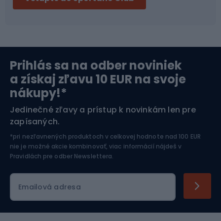
Bikepacking
Cyklistické prilby
Severská chôdza
Skitouring
Prihlás sa na odber noviniek
Orientačný beh
Lyžovanie
a získaj zľavu 10 EUR na svoje
nákupy!*
Športová elektronika
Jedinečné zľavy a prístup k novinkám len pre
zapísaných.
Jazdectvo
*pri nezľavnených produktoch v celkovej hodnote nad 100 EUR
nie je možné akcie kombinovať, viac informácií nájdeš v
Pravidlách pre odber Newslettera
.
Emailová adresa