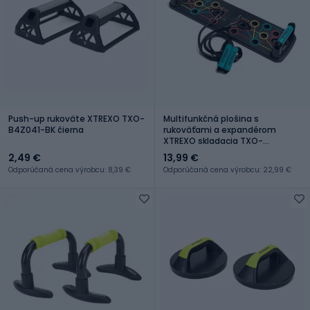
Push-up rukoväte XTREXO TXO-
Multifunkčná plošina s
B4Z041-BK čierna
rukoväťami a expandérom
XTREXO skladacia TXO-
B4Z045-BK čierna
2,49 €
13,99 €
Odporúčaná cena výrobcu: 8,39 €
Odporúčaná cena výrobcu: 22,99 €