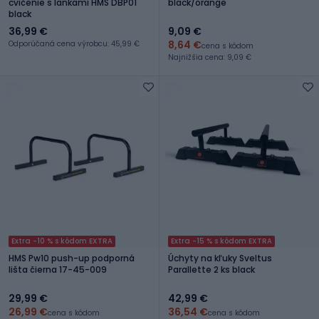
cvičenie s lankami HMS DBP01
black/orange
black
36,99 €
9,09 €
8,64 €
Odporúčaná cena výrobcu: 45,99 €
cena s kódom
Najnižšia cena: 9,09 €
Extra -10 % s kódom EXTRA
Extra -15 % s kódom EXTRA
HMS Pw10 push-up podporná
Úchyty na kľuky Sveltus
lišta čierna 17-45-009
Parallette 2 ks black
29,99 €
42,99 €
26,99 €
36,54 €
cena s kódom
cena s kódom