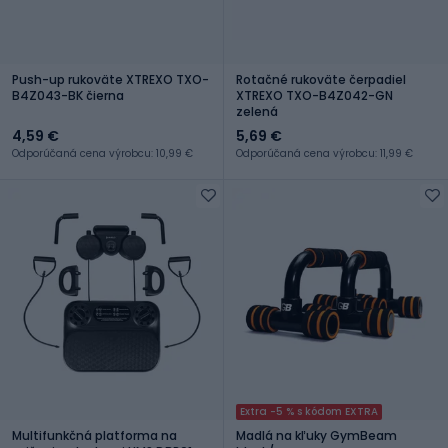
Push-up rukoväte XTREXO TXO-
Rotačné rukoväte čerpadiel
B4Z043-BK čierna
XTREXO TXO-B4Z042-GN
zelená
4,59 €
5,69 €
Odporúčaná cena výrobcu: 10,99 €
Odporúčaná cena výrobcu: 11,99 €
Extra -5 % s kódom EXTRA
Multifunkčná platforma na
Madlá na kľuky GymBeam