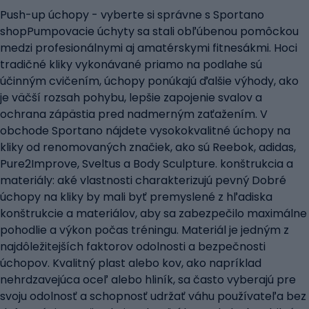
Push-up úchopy - vyberte si správne s Sportano
shopPumpovacie úchyty sa stali obľúbenou pomôckou
medzi profesionálnymi aj amatérskymi fitnesákmi. Hoci
tradičné kliky vykonávané priamo na podlahe sú
účinným cvičením, úchopy ponúkajú ďalšie výhody, ako
je väčší rozsah pohybu, lepšie zapojenie svalov a
ochrana zápästia pred nadmerným zaťažením. V
obchode Sportano nájdete vysokokvalitné úchopy na
kliky od renomovaných značiek, ako sú Reebok, adidas,
Pure2Improve, Sveltus a Body Sculpture. konštrukcia a
materiály: aké vlastnosti charakterizujú pevný Dobré
úchopy na kliky by mali byť premyslené z hľadiska
konštrukcie a materiálov, aby sa zabezpečilo maximálne
pohodlie a výkon počas tréningu. Materiál je jedným z
najdôležitejších faktorov odolnosti a bezpečnosti
úchopov. Kvalitný plast alebo kov, ako napríklad
nehrdzavejúca oceľ alebo hliník, sa často vyberajú pre
svoju odolnosť a schopnosť udržať váhu používateľa bez