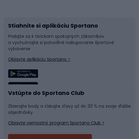
Bicykle
Cyklistická obuv
Stiahnite si aplikáciu Sportano
Príslušenstvo k bicyklom
Sane a kĺzačky
Pridajte sa k tisíckam spokojných zákazníkov
a vychutnajte si pohodlné nakupovanie športové
Časti bicyklov
Snowboard
vybavenie
Objavte aplikáciu Sportano >
Lezenie
Turistické oblečenie
Rybolov
Plávanie
Vstúpte do Sportano Club
Športová medicína
Tímové športy
Zbierajte body a získajte zľavy až do 30 % na svoje ďalšie
objednávky
Objavte vernostný program Sportano Club >
Bushcraft
Fitness a posilňovňa