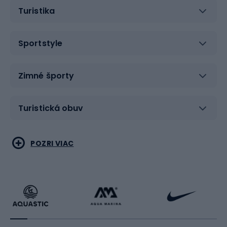
Turistika
Sportstyle
Zimné športy
Turistická obuv
Vodné športy
Bojové umenia
POZRI VIAC
Cyklistické oblečenie
Korčuľovanie
Beh
Raketové športy