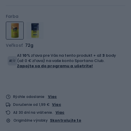
Farba
Veľkosť
72g
Až
10
% zľava pre Vás na tento produkt + až
3
body
(až 0 € zľava) na vaše konto Sportano Club.
Zapojte sa do programu a ušetrite!
Rýchle odoslanie
Viac
Doručenie od 1,99 €
Viac
Až 30 dní na vrátenie.
Viac
Originálne výrobky
Skontrolujte to