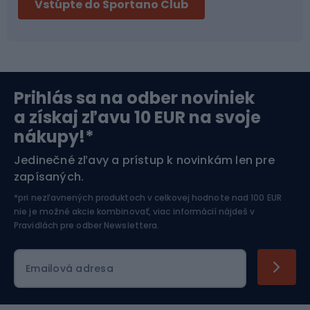
Vstúpte do Sportano Club
Bikepacking
Cyklistické prilby
Severská chôdza
Skitouring
Prihlás sa na odber noviniek
Orientačný beh
Lyžovanie
a získaj zľavu 10 EUR na svoje
nákupy!*
Športová elektronika
Jedinečné zľavy a prístup k novinkám len pre
zapísaných.
Jazdectvo
*pri nezľavnených produktoch v celkovej hodnote nad 100 EUR
nie je možné akcie kombinovať, viac informácií nájdeš v
Pravidlách pre odber Newslettera
.
Emailová adresa