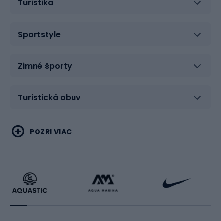
Turistika
Sportstyle
Zimné športy
Turistická obuv
Vodné športy
Bojové umenia
POZRI VIAC
Cyklistické oblečenie
Korčuľovanie
Beh
Raketové športy