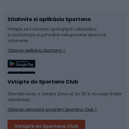
Bicykle
Cyklistická obuv
Stiahnite si aplikáciu Sportano
Príslušenstvo k bicyklom
Sane a kĺzačky
Pridajte sa k tisíckam spokojných zákazníkov
a vychutnajte si pohodlné nakupovanie športové
Časti bicyklov
Snowboard
vybavenie
Objavte aplikáciu Sportano >
Lezenie
Turistické oblečenie
Rybolov
Plávanie
Vstúpte do Sportano Club
Športová medicína
Tímové športy
Zbierajte body a získajte zľavy až do 30 % na svoje ďalšie
objednávky
Objavte vernostný program Sportano Club >
Bushcraft
Fitness a posilňovňa
Vstúpte do Sportano Club