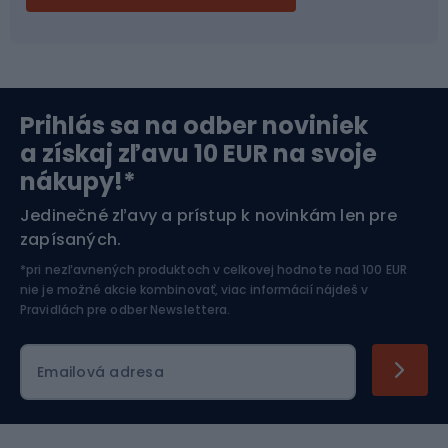
Bikepacking
Cyklistické prilby
Severská chôdza
Skitouring
Prihlás sa na odber noviniek
Orientačný beh
Lyžovanie
a získaj zľavu 10 EUR na svoje
nákupy!*
Športová elektronika
Jedinečné zľavy a prístup k novinkám len pre
zapísaných.
Jazdectvo
*pri nezľavnených produktoch v celkovej hodnote nad 100 EUR
nie je možné akcie kombinovať, viac informácií nájdeš v
Pravidlách pre odber Newslettera
.
Emailová adresa