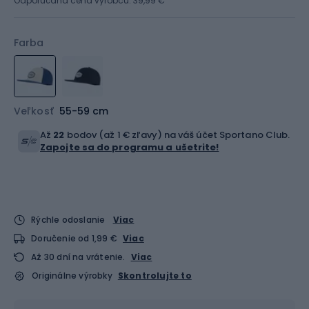
Odporúčaná cena výrobcu: 39,99 €
Farba
Veľkosť
55-59 cm
Až
22
bodov (až 1 € zľavy) na váš účet Sportano Club.
Zapojte sa do programu a ušetrite!
Rýchle odoslanie
Viac
Doručenie od 1,99 €
Viac
Až 30 dní na vrátenie.
Viac
Originálne výrobky
Skontrolujte to