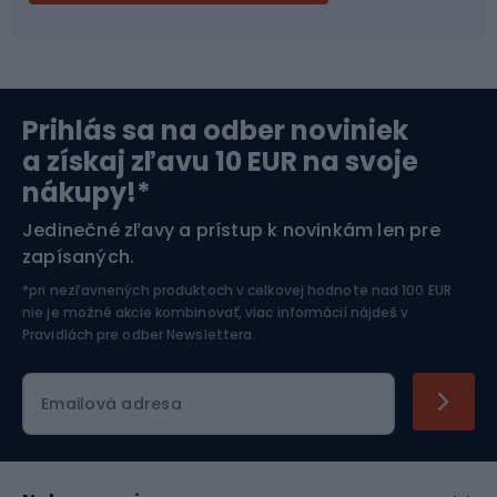
Severská chôdza
Skitouring
Prihlás sa na odber noviniek
Orientačný beh
Lyžovanie
a získaj zľavu 10 EUR na svoje
nákupy!*
Športová elektronika
Jedinečné zľavy a prístup k novinkám len pre
zapísaných.
Jazdectvo
*pri nezľavnených produktoch v celkovej hodnote nad 100 EUR
nie je možné akcie kombinovať, viac informácií nájdeš v
Pravidlách pre odber Newslettera
.
Emailová adresa