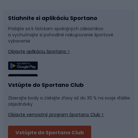
Stiahnite si aplikáciu Sportano
Príslušenstvo k bicyklom
Sane a kĺzačky
Pridajte sa k tisíckam spokojných zákazníkov
a vychutnajte si pohodlné nakupovanie športové
Časti bicyklov
Snowboard
vybavenie
Objavte aplikáciu Sportano >
Lezenie
Turistické oblečenie
Rybolov
Plávanie
Vstúpte do Sportano Club
Športová medicína
Tímové športy
Zbierajte body a získajte zľavy až do 30 % na svoje ďalšie
objednávky
Objavte vernostný program Sportano Club >
Bushcraft
Fitness a posilňovňa
Vstúpte do Sportano Club
Bikepacking
Cyklistické prilby