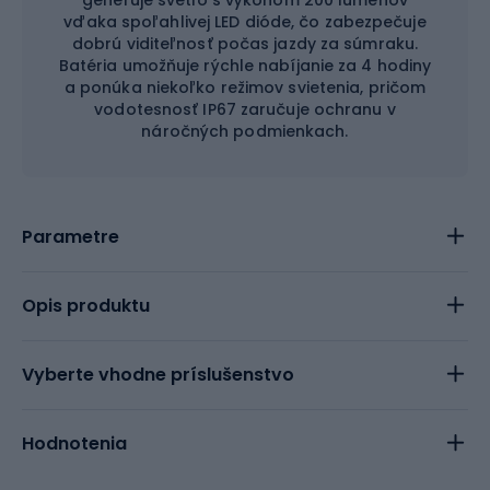
generuje svetlo s výkonom 200 lumenov
vďaka spoľahlivej LED dióde, čo zabezpečuje
dobrú viditeľnosť počas jazdy za súmraku.
Batéria umožňuje rýchle nabíjanie za 4 hodiny
a ponúka niekoľko režimov svietenia, pričom
vodotesnosť IP67 zaručuje ochranu v
náročných podmienkach.
Parametre
Opis produktu
Vyberte vhodne príslušenstvo
Hodnotenia