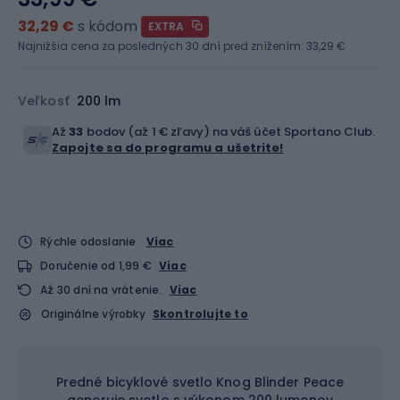
32,29 €
s kódom
EXTRA
Najnižšia cena za posledných 30 dní pred znížením:
33,29 €
Veľkosť
200 lm
Až
33
bodov (až 1 € zľavy) na váš účet Sportano Club.
Zapojte sa do programu a ušetrite!
Rýchle odoslanie
Viac
Doručenie od 1,99 €
Viac
Až 30 dní na vrátenie.
Viac
Originálne výrobky
Skontrolujte to
Predné bicyklové svetlo Knog Blinder Peace