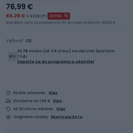
76,99 €
69,29 €
s kódom
EXTRA
Najnižšia cena za posledných 30 dní pred znížením:
65,99 €
Veľkosť
OS
Až
76
bodov (až 3 € zľavy) na váš účet Sportano
Club.
Zapojte sa do programu a ušetrite!
Rýchle odoslanie
Viac
Doručenie od 1,99 €
Viac
Až 30 dní na vrátenie.
Viac
Originálne výrobky
Skontrolujte to