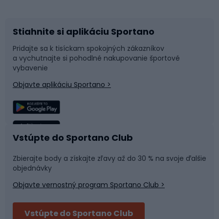
Bicykle
Cyklistická obuv
Stiahnite si aplikáciu Sportano
Príslušenstvo k bicyklom
Sane a kĺzačky
Pridajte sa k tisíckam spokojných zákazníkov
a vychutnajte si pohodlné nakupovanie športové
Časti bicyklov
Snowboard
vybavenie
Objavte aplikáciu Sportano >
Lezenie
Turistické oblečenie
Rybolov
Plávanie
Vstúpte do Sportano Club
Športová medicína
Tímové športy
Zbierajte body a získajte zľavy až do 30 % na svoje ďalšie
objednávky
Objavte vernostný program Sportano Club >
Bushcraft
Fitness a posilňovňa
Vstúpte do Sportano Club