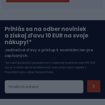
Bikepacking
Cyklistické prilby
Severská chôdza
Skitouring
Prihlás sa na odber noviniek
Orientačný beh
Lyžovanie
a získaj zľavu 10 EUR na svoje
nákupy!*
Športová elektronika
Jedinečné zľavy a prístup k novinkám len pre
zapísaných.
Jazdectvo
*pri nezľavnených produktoch v celkovej hodnote nad 100 EUR
nie je možné akcie kombinovať, viac informácií nájdeš v
Pravidlách pre odber Newslettera
.
Emailová adresa