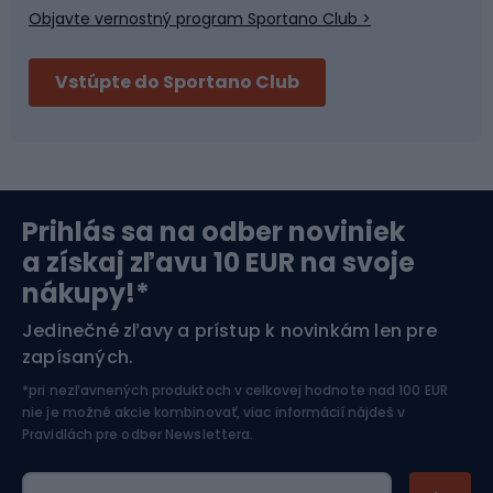
Objavte vernostný program Sportano Club >
Bushcraft
Fitness a posilňovňa
Vstúpte do Sportano Club
Bikepacking
Cyklistické prilby
Severská chôdza
Skitouring
Prihlás sa na odber noviniek
Orientačný beh
Lyžovanie
a získaj zľavu 10 EUR na svoje
nákupy!*
Športová elektronika
Jedinečné zľavy a prístup k novinkám len pre
zapísaných.
Jazdectvo
*pri nezľavnených produktoch v celkovej hodnote nad 100 EUR
nie je možné akcie kombinovať, viac informácií nájdeš v
Pravidlách pre odber Newslettera
.