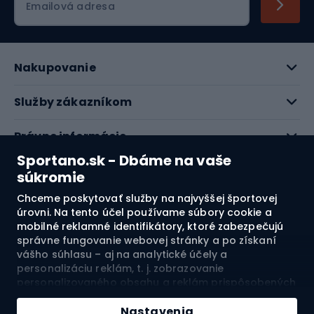
Emailová adresa
Nakupovanie
Služby zákazníkom
Právne informácie
Sportano.sk - Dbáme na vaše
O nás
súkromie
Chceme poskytovať služby na najvyššej športovej
Pozrite si naše recenzie
úrovni. Na tento účel používame súbory cookie a
mobilné reklamné identifikátory, ktoré zabezpečujú
správne fungovanie webovej stránky a po získaní
4.7
vášho súhlasu – aj na analytické účely a
personalizáciu reklám, t. j. zobrazovanie
personalizovaného obsahu a reklám prispôsobených
Doprava do:
SK
vašim záujmom a meranie ich účinnosti. Súbory
Pridať do košíka
cookie a mobilné reklamné identifikátory môžu byť
Nastavenia