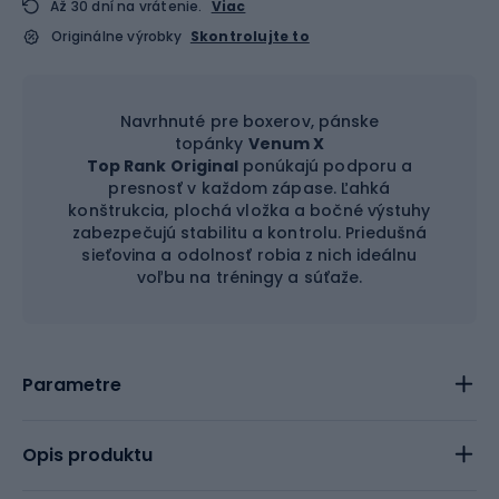
Až 30 dní na vrátenie.
Viac
Originálne výrobky
Skontrolujte to
Navrhnuté pre boxerov, pánske
topánky
Venum X
Top Rank Original
ponúkajú podporu a
presnosť v každom zápase. Ľahká
konštrukcia, plochá vložka a bočné výstuhy
zabezpečujú stabilitu a kontrolu. Priedušná
sieťovina a odolnosť robia z nich ideálnu
voľbu na tréningy a súťaže.
Parametre
Opis produktu