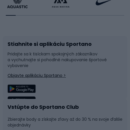
Beh
Raketové športy
Bicykle
Cyklistická obuv
Stiahnite si aplikáciu Sportano
Príslušenstvo k bicyklom
Sane a kĺzačky
Pridajte sa k tisíckam spokojných zákazníkov
a vychutnajte si pohodlné nakupovanie športové
Časti bicyklov
Snowboard
vybavenie
Objavte aplikáciu Sportano >
Lezenie
Turistické oblečenie
Rybolov
Plávanie
Vstúpte do Sportano Club
Športová medicína
Tímové športy
Zbierajte body a získajte zľavy až do 30 % na svoje ďalšie
objednávky