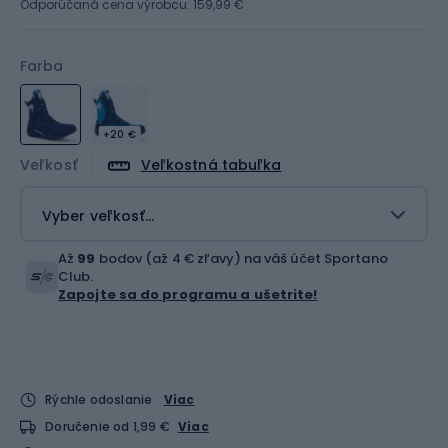
Odporúčaná cena výrobcu: 159,99 €
Farba
+20 €
Veľkosť
Veľkostná tabuľka
Vyber veľkosť...
Až
99
bodov (až 4 € zľavy) na váš účet Sportano
Club.
Zapojte sa do programu a ušetrite!
Rýchle odoslanie
Viac
Doručenie od 1,99 €
Viac