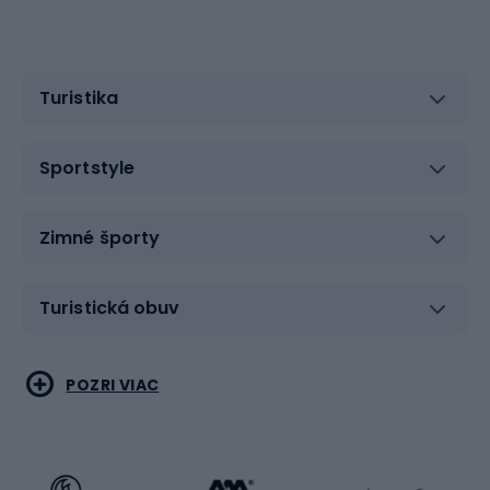
Turistika
Sportstyle
Zimné športy
Turistická obuv
Vodné športy
Bojové umenia
POZRI VIAC
Cyklistické oblečenie
Korčuľovanie