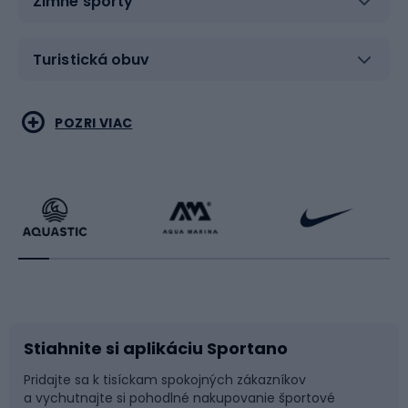
Zimné športy
Turistická obuv
Vodné športy
Bojové umenia
POZRI VIAC
Cyklistické oblečenie
Korčuľovanie
Beh
Raketové športy
Bicykle
Cyklistická obuv
Stiahnite si aplikáciu Sportano
Príslušenstvo k bicyklom
Sane a kĺzačky
Pridajte sa k tisíckam spokojných zákazníkov
a vychutnajte si pohodlné nakupovanie športové