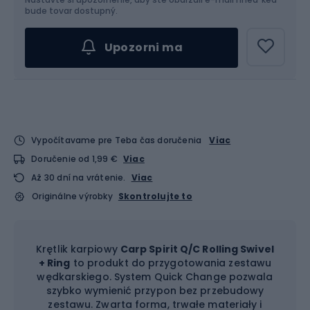
bude tovar dostupný.
Upozorni ma
Vypočítavame pre Teba čas doručenia
Viac
Doručenie od 1,99 €
Viac
Až 30 dní na vrátenie.
Viac
Originálne výrobky
Skontrolujte to
Krętlik karpiowy
Carp Spirit Q/C Rolling Swivel
+ Ring
to produkt do przygotowania zestawu
wędkarskiego. System Quick Change pozwala
szybko wymienić przypon bez przebudowy
zestawu. Zwarta forma, trwałe materiały i