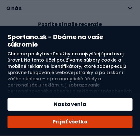
O nás
Pozrite si naše recenzie
Sportano.sk - Dbáme na vaše
4.7
súkromie
Chceme poskytovať služby na najvyššej športovej
úrovni. Na tento účel používame súbory cookie a
Doprava do:
SK
mobilné reklamné identifikátory, ktoré zabezpečujú
správne fungovanie webovej stránky a po získaní
vášho súhlasu – aj na analytické účely a
© 2026 Sportano
personalizáciu reklám, t. j. zobrazovanie
personalizovaného obsahu a reklám prispôsobených
vašim záujmom a meranie ich účinnosti. Súbory
cookie a mobilné reklamné identifikátory môžu byť
Nastavenia
použité ako na personalizované, tak aj na
nepersonalizované reklamné aktivity – v závislosti od
Prijať všetko
vášho súhlasu. Ak kliknete na „Prijmúť všetko“,
vyjadríte súhlas so spracovaním vašich osobných
údajov spoločnosťou SPORTANO.COM Sp. z o.o. a jej