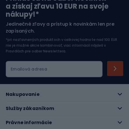
Orientačný beh
Lyžovanie
a získaj zľavu 10 EUR na svoje
nákupy!*
Športová elektronika
Jedinečné zľavy a prístup k novinkám len pre
zapísaných.
Jazdectvo
*pri nezľavnených produktoch v celkovej hodnote nad 100 EUR
nie je možné akcie kombinovať, viac informácií nájdeš v
Pravidlách pre odber Newslettera
.
Emailová adresa
Nakupovanie
Služby zákazníkom
Právne informácie