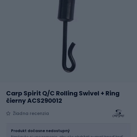
Carp Spirit Q/C Rolling Swivel + Ring
čierny ACS290012
Žiadna recenzia
Veľkosť
8
Produkt dočasne nedostupný
Nastavte si upozornenie, aby ste obdržali e-mail hneď keď