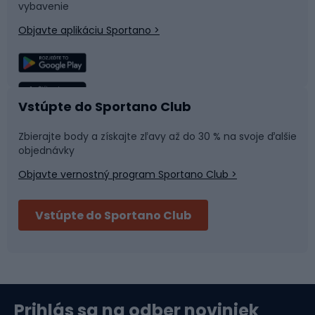
Časti bicyklov
Snowboard
vybavenie
Objavte aplikáciu Sportano >
Lezenie
Turistické oblečenie
Rybolov
Plávanie
Vstúpte do Sportano Club
Športová medicína
Tímové športy
Zbierajte body a získajte zľavy až do 30 % na svoje ďalšie
objednávky
Objavte vernostný program Sportano Club >
Bushcraft
Fitness a posilňovňa
Vstúpte do Sportano Club
Bikepacking
Cyklistické prilby
Severská chôdza
Skitouring
Prihlás sa na odber noviniek