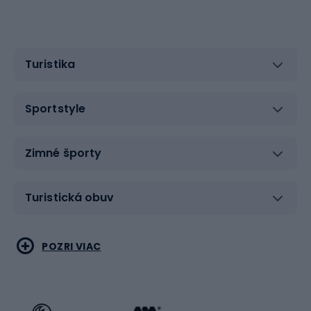
Turistika
Sportstyle
Zimné športy
Turistická obuv
Vodné športy
Bojové umenia
POZRI VIAC
Cyklistické oblečenie
Korčuľovanie