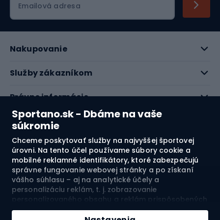
Emailová adresa
Nakupovanie
Služby zákazníkom
Právne informácie
Sportano.sk - Dbáme na vaše
O nás
súkromie
Chceme poskytovať služby na najvyššej športovej
Pozrite si naše recenzie
úrovni. Na tento účel používame súbory cookie a
mobilné reklamné identifikátory, ktoré zabezpečujú
správne fungovanie webovej stránky a po získaní
4.7
vášho súhlasu – aj na analytické účely a
personalizáciu reklám, t. j. zobrazovanie
personalizovaného obsahu a reklám prispôsobených
Doprava do:
SK
vašim záujmom a meranie ich účinnosti. Súbory
Pridať do košíka
cookie a mobilné reklamné identifikátory môžu byť
Nastavenia