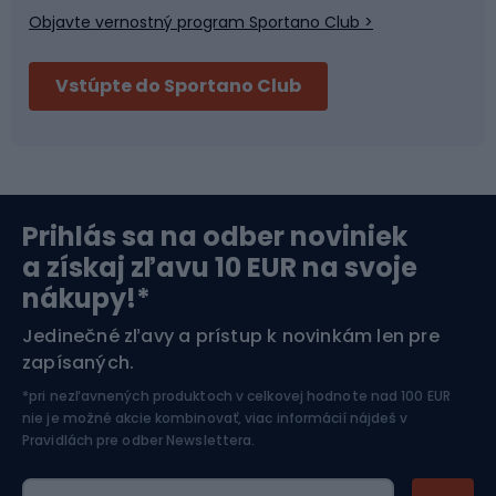
Objavte vernostný program Sportano Club >
Bushcraft
Fitness a posilňovňa
Vstúpte do Sportano Club
Bikepacking
Cyklistické prilby
Severská chôdza
Skitouring
Prihlás sa na odber noviniek
Orientačný beh
Lyžovanie
a získaj zľavu 10 EUR na svoje
nákupy!*
Športová elektronika
Jedinečné zľavy a prístup k novinkám len pre
zapísaných.
Jazdectvo
*pri nezľavnených produktoch v celkovej hodnote nad 100 EUR
nie je možné akcie kombinovať, viac informácií nájdeš v
Pravidlách pre odber Newslettera
.