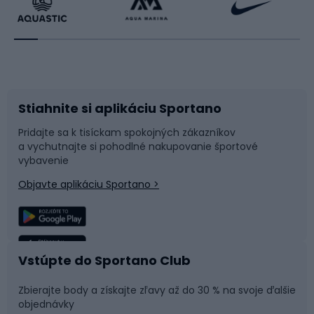
Beh
Raketové športy
Bicykle
Cyklistická obuv
Stiahnite si aplikáciu Sportano
Príslušenstvo k bicyklom
Sane a kĺzačky
Pridajte sa k tisíckam spokojných zákazníkov
a vychutnajte si pohodlné nakupovanie športové
Časti bicyklov
Snowboard
vybavenie
Objavte aplikáciu Sportano >
Lezenie
Turistické oblečenie
Rybolov
Plávanie
Vstúpte do Sportano Club
Športová medicína
Tímové športy
Zbierajte body a získajte zľavy až do 30 % na svoje ďalšie
objednávky