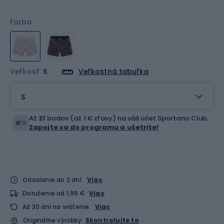
Farba
Veľkosť
S
Veľkostná tabuľka
S
Až
21
bodov (až 1 € zľavy) na váš účet Sportano Club.
Zapojte sa do programu a ušetrite!
Odoslanie do 2 dní
Viac
Doručenie od 1,99 €
Viac
Až 30 dní na vrátenie.
Viac
Originálne výrobky
Skontrolujte to