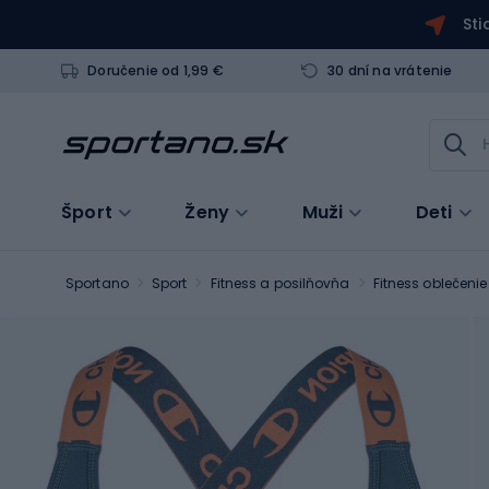
Sti
Doručenie od 1,99 €
30 dní na vrátenie
Šport
Ženy
Muži
Deti
Sportano
Sport
Fitness a posilňovňa
Fitness oblečeni