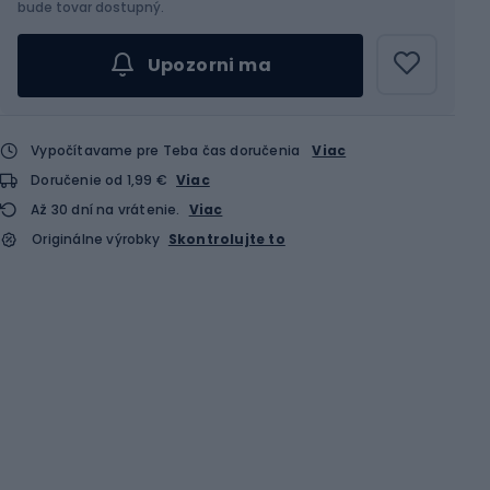
Vyber veľkosť...
bude tovar dostupný.
Upozorni ma
Vypočítavame pre Teba čas doručenia
Viac
Doručenie od 1,99 €
Viac
Až 30 dní na vrátenie.
Viac
Originálne výrobky
Skontrolujte to