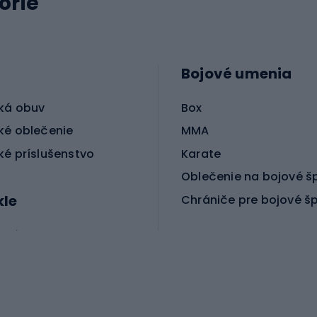
órie
Bojové umenia
ká obuv
Box
ké oblečenie
MMA
ké príslušenstvo
Karate
Oblečenie na bojové š
kle
Chrániče pre bojové š
ické bicykle
le MTB
Korčuľovanie
é bicykle
gové bicykle
Kolobežky