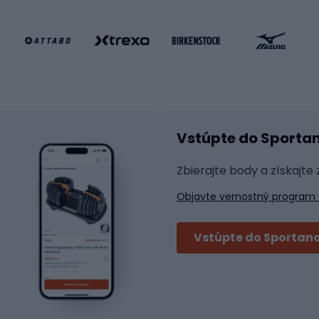
e gravel
Kolieskové korčule
e pre deti
Inline korčule
Skateboardy
lušenstvo k bicyklom
Chrániče na inline korč
Helmy na inline korčule
tické okuliare
Vstúpte do Sporta
na bicykel
Raketové športy
 na bicykli
Zbierajte body a získajte
á pre bicykle
Squash
Objavte vernostný program 
 na bicykle
Badminton
y na bicykel
Stolný tenis
Vstúpte do Sportano
Tenis
i bicyklov
Padel
Tenisové oblečenie
bicyklov