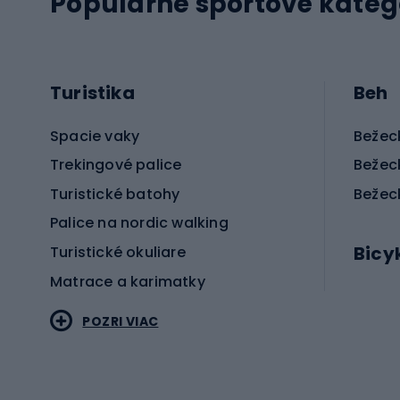
Populárne športové kateg
Turistika
Beh
Spacie vaky
Bežec
Trekingové palice
Bežec
Turistické batohy
Bežec
Palice na nordic walking
Bicy
Turistické okuliare
Matrace a karimatky
Elektr
POZRI VIAC
Bicyk
Sportstyle
Cestn
Oblečenie v športovom štýle
Trekin