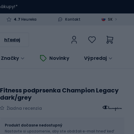
 nákupy!*
>
4.7
Heureka
Kontakt
SK
hľadaj
Značky
Novinky
Výpredaj
Fitness podprsenka Champion Legacy
dark/grey
Žiadna recenzia
Veľkosť
Veľkostná tabuľka
Produkt dočasne nedostupný
Nastavte si upozornenie, aby ste obdržali e-mail hneď keď