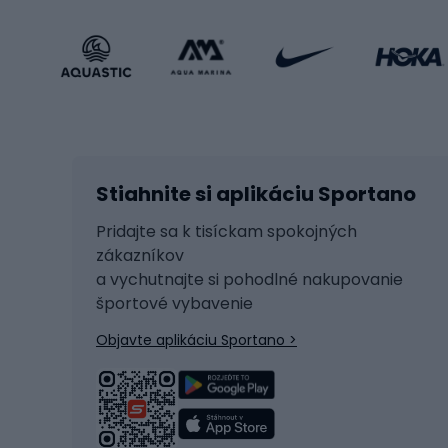
Športová obuv
Bicykl
Príslušenstvo v športovom štýle
Bicykl
Zimné športy
Prís
Lyžovanie
Cyklis
Stiahnite si aplikáciu Sportano
Beh na lyžiach
Tašky 
Skitouring
Svetlá
Pridajte sa k tisíckam spokojných
zákazníkov
Korčule
Sedadl
a vychutnajte si pohodlné nakupovanie
Snowboard
Zámky
športové vybavenie
Ľadový hokej
Batoh
Objavte aplikáciu Sportano >
Turistická obuv
Čast
Trekingová obuv
Sedlá 