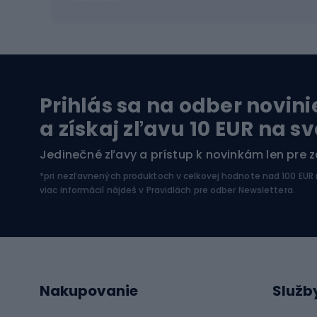
Vysokohorská obuv
Cyklis
Turistické topánky
Kolesá
Vodné športy
Leze
Prihlás sa na odber novini
Plavky
Horol
a získaj zľavu 10 EUR na s
Kajaky
Horol
Jedinečné zľavy a prístup k novinkám len pre 
Pontóny
Horol
*pri nezľavnených produktoch v celkovej hodnote nad 100 EUR
SUP dosky
Zimné
viac informácií nájdeš v
Pravidlách pre odber Newslettera
.
Neoprény na potápanie
Rybo
Cyklistické oblečenie
Lov k
Nakupovanie
Služb
Cyklistické rukavice
Lov m