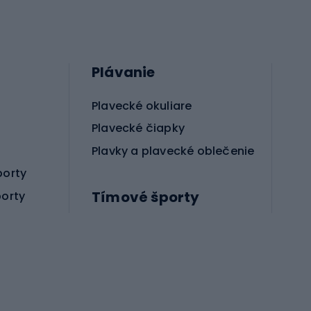
Plávanie
Plavecké okuliare
Plavecké čiapky
Plavky a plavecké oblečenie
porty
Tímové športy
porty
Príslušenstvo pre bojové športy
Futbalové topánky
Hádzanárske topánky
Futbalové lopty
Futbalové bránky