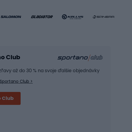
Futbalové oblečenie
Basketbalové oblečenie
Fitness a posilňovňa
ule
Kardio zariadenia
no Club
Posilňovacie zariadenie
Joga
 zľavy až do 30 % na svoje ďalšie objednávky
Fitness oblečenie
Sportano Club >
Fitness obuv
Príslušenstvo na školenie
 Club
Cyklistické prilby
Prilby Full face