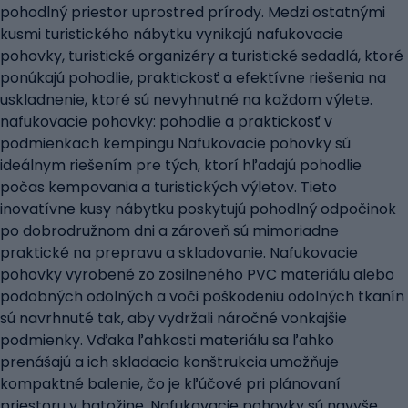
pohodlný priestor uprostred prírody. Medzi ostatnými
kusmi turistického nábytku vynikajú nafukovacie
pohovky, turistické organizéry a turistické sedadlá, ktoré
ponúkajú pohodlie, praktickosť a efektívne riešenia na
uskladnenie, ktoré sú nevyhnutné na každom výlete.
nafukovacie pohovky: pohodlie a praktickosť v
podmienkach kempingu Nafukovacie pohovky sú
ideálnym riešením pre tých, ktorí hľadajú pohodlie
počas kempovania a turistických výletov. Tieto
inovatívne kusy nábytku poskytujú pohodlný odpočinok
po dobrodružnom dni a zároveň sú mimoriadne
praktické na prepravu a skladovanie. Nafukovacie
pohovky vyrobené zo zosilneného PVC materiálu alebo
podobných odolných a voči poškodeniu odolných tkanín
sú navrhnuté tak, aby vydržali náročné vonkajšie
podmienky. Vďaka ľahkosti materiálu sa ľahko
prenášajú a ich skladacia konštrukcia umožňuje
kompaktné balenie, čo je kľúčové pri plánovaní
priestoru v batožine. Nafukovacie pohovky sú navyše