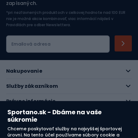
zapísaných.
Jazdectvo
*pri nezľavnených produktoch v celkovej hodnote nad 100 EUR
nie je možné akcie kombinovať, viac informácií nájdeš v
Pravidlách pre odber Newslettera
.
Emailová adresa
Nakupovanie
Služby zákazníkom
Právne informácie
Sportano.sk - Dbáme na vaše
O nás
súkromie
Chceme poskytovať služby na najvyššej športovej
Pozrite si naše recenzie
úrovni. Na tento účel používame súbory cookie a