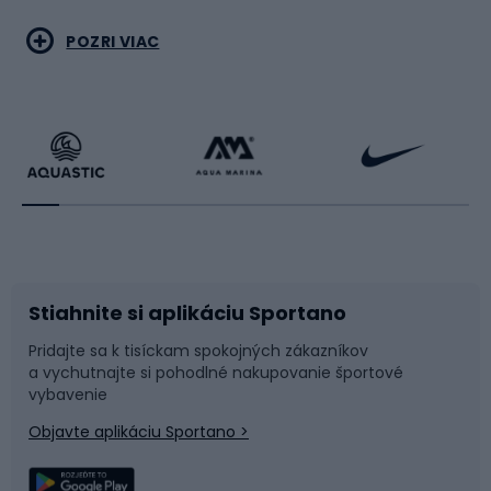
Vodné športy
Bojové umenia
POZRI VIAC
Cyklistické oblečenie
Korčuľovanie
Beh
Raketové športy
Bicykle
Cyklistická obuv
Stiahnite si aplikáciu Sportano
Príslušenstvo k bicyklom
Sane a kĺzačky
Pridajte sa k tisíckam spokojných zákazníkov
a vychutnajte si pohodlné nakupovanie športové
Časti bicyklov
Snowboard
vybavenie
Objavte aplikáciu Sportano >
Lezenie
Turistické oblečenie