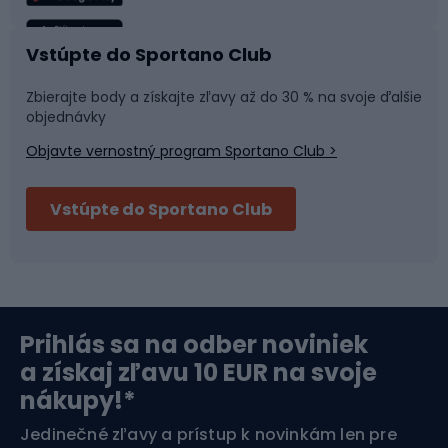
Rybolov
Plávanie
Vstúpte do Sportano Club
Športová medicína
Tímové športy
Zbierajte body a získajte zľavy až do 30 % na svoje ďalšie
objednávky
Objavte vernostný program Sportano Club >
Bushcraft
Fitness a posilňovňa
Vstúpte do Sportano Club
Bikepacking
Cyklistické prilby
Severská chôdza
Skitouring
Prihlás sa na odber noviniek
Orientačný beh
Lyžovanie
a získaj zľavu 10 EUR na svoje
nákupy!*
Športová elektronika
Jedinečné zľavy a prístup k novinkám len pre