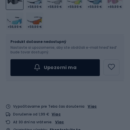
+58,99 €
+58,99 €
+59,99 €
+59,99 €
+69,99 €
+56,99 €
+59,99 €
Veľkosť
OS
Produkt dočasne nedostupný
Nastavte si upozornenie, aby ste obdržali e-mail hneď keď
bude tovar dostupný.
Upozorni ma
Vypočítavame pre Teba čas doručenia
Viac
Doručenie od 1,99 €
Viac
Až 30 dní na vrátenie.
Viac
Originálne výrobky
Skontrolujte to