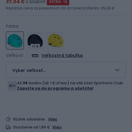
37,04 €
s kódom
EXTRA
Najnižšia cena za posledných 30 dní pred znížením:
35,09 €
Farba
+1 €
Veľkosť
Veľkostná tabuľka
Vyber veľkosť...
Až
38
bodov (až 1 € zľavy) na váš účet Sportano Club.
Zapojte sa do programu a ušetrite!
Rýchle odoslanie
Viac
Doručenie od 1,99 €
Viac