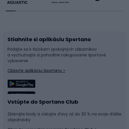
Beh
Raketové športy
Bicykle
Cyklistická obuv
Stiahnite si aplikáciu Sportano
Príslušenstvo k bicyklom
Sane a kĺzačky
Pridajte sa k tisíckam spokojných zákazníkov
a vychutnajte si pohodlné nakupovanie športové
Časti bicyklov
Snowboard
vybavenie
Objavte aplikáciu Sportano >
Lezenie
Turistické oblečenie
Rybolov
Plávanie
Vstúpte do Sportano Club
Športová medicína
Tímové športy
Zbierajte body a získajte zľavy až do 30 % na svoje ďalšie
objednávky