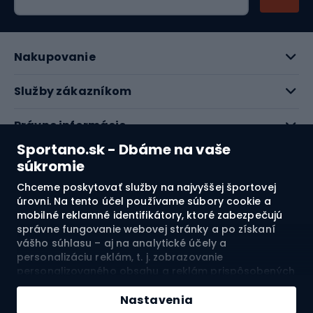
Nakupovanie
Služby zákazníkom
Právne informácie
Sportano.sk - Dbáme na vaše
O nás
súkromie
Chceme poskytovať služby na najvyššej športovej
Pozrite si naše recenzie
úrovni. Na tento účel používame súbory cookie a
mobilné reklamné identifikátory, ktoré zabezpečujú
správne fungovanie webovej stránky a po získaní
4.7
vášho súhlasu – aj na analytické účely a
personalizáciu reklám, t. j. zobrazovanie
personalizovaného obsahu a reklám prispôsobených
Doprava do:
SK
vašim záujmom a meranie ich účinnosti. Súbory
Pridať do košíka
cookie a mobilné reklamné identifikátory môžu byť
Nastavenia