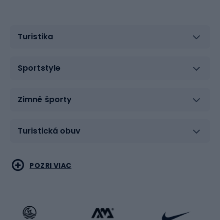
Turistika
Sportstyle
Zimné športy
Turistická obuv
Vodné športy
Bojové umenia
POZRI VIAC
Cyklistické oblečenie
Korčuľovanie