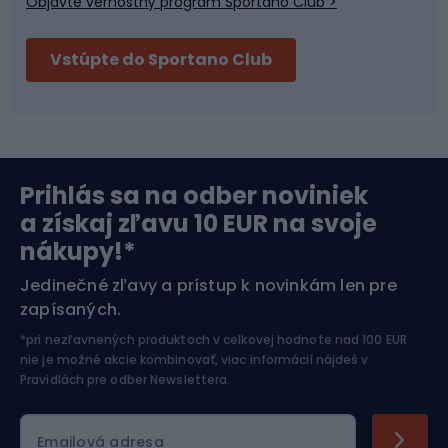
Objavte vernostný program Sportano Club >
Bushcraft
Fitness a posilňovňa
Vstúpte do Sportano Club
Bikepacking
Cyklistické prilby
Severská chôdza
Skitouring
Prihlás sa na odber noviniek
Orientačný beh
Lyžovanie
a získaj zľavu 10 EUR na svoje
nákupy!*
Športová elektronika
Jedinečné zľavy a prístup k novinkám len pre
zapísaných.
Jazdectvo
*pri nezľavnených produktoch v celkovej hodnote nad 100 EUR
nie je možné akcie kombinovať, viac informácií nájdeš v
Pravidlách pre odber Newslettera
.
Emailová adresa