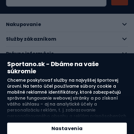
Nakupovanie
Služby zákazníkom
Právne informácie
Sportano.sk - Dbáme na vaše
O nás
súkromie
Chceme poskytovať služby na najvyššej športovej
Pozrite si naše recenzie
úrovni. Na tento účel používame súbory cookie a
mobilné reklamné identifikátory, ktoré zabezpečujú
správne fungovanie webovej stránky a po získaní
4.7
vášho súhlasu – aj na analytické účely a
personalizáciu reklám, t. j. zobrazovanie
personalizovaného obsahu a reklám prispôsobených
Doprava do:
SK
vašim záujmom a meranie ich účinnosti. Súbory
Pridať do košíka
cookie a mobilné reklamné identifikátory môžu byť
Nastavenia