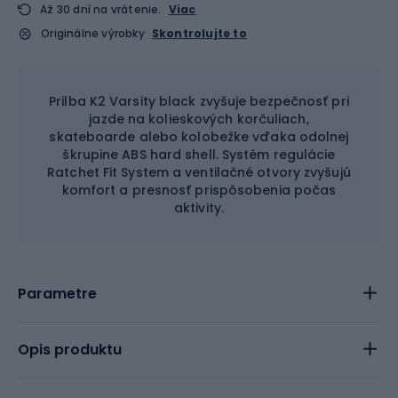
Až 30 dní na vrátenie.
Viac
Originálne výrobky
Skontrolujte to
Prilba K2 Varsity black zvyšuje bezpečnosť pri
jazde na kolieskových korčuliach,
skateboarde alebo kolobežke vďaka odolnej
škrupine ABS hard shell. Systém regulácie
Ratchet Fit System a ventilačné otvory zvyšujú
komfort a presnosť prispôsobenia počas
aktivity.
Parametre
Opis produktu