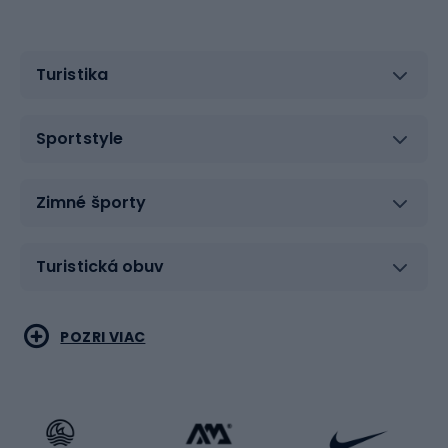
Turistika
Sportstyle
Zimné športy
Turistická obuv
Vodné športy
Bojové umenia
POZRI VIAC
Cyklistické oblečenie
Korčuľovanie