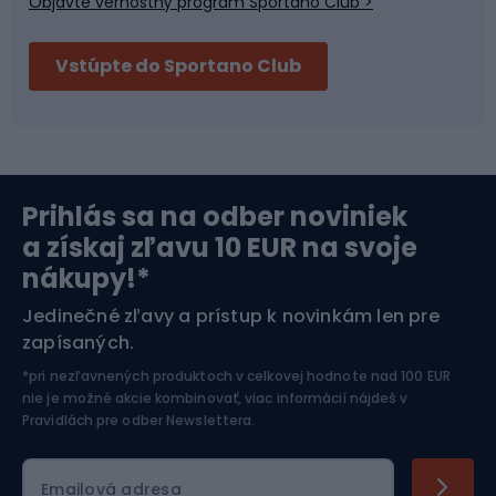
Objavte vernostný program Sportano Club >
Bushcraft
Fitness a posilňovňa
Vstúpte do Sportano Club
Bikepacking
Cyklistické prilby
Severská chôdza
Skitouring
Prihlás sa na odber noviniek
Orientačný beh
Lyžovanie
a získaj zľavu 10 EUR na svoje
nákupy!*
Športová elektronika
Jedinečné zľavy a prístup k novinkám len pre
zapísaných.
Jazdectvo
*pri nezľavnených produktoch v celkovej hodnote nad 100 EUR
nie je možné akcie kombinovať, viac informácií nájdeš v
Pravidlách pre odber Newslettera
.
Emailová adresa