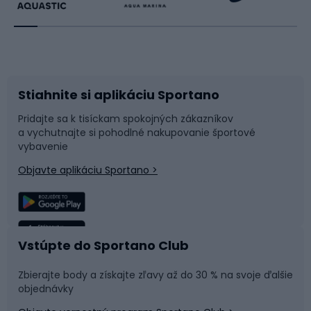
Beh
Raketové športy
Bicykle
Cyklistická obuv
Stiahnite si aplikáciu Sportano
Príslušenstvo k bicyklom
Sane a kĺzačky
Pridajte sa k tisíckam spokojných zákazníkov
a vychutnajte si pohodlné nakupovanie športové
Časti bicyklov
Snowboard
vybavenie
Objavte aplikáciu Sportano >
Lezenie
Turistické oblečenie
Rybolov
Plávanie
Vstúpte do Sportano Club
Športová medicína
Tímové športy
Zbierajte body a získajte zľavy až do 30 % na svoje ďalšie
objednávky