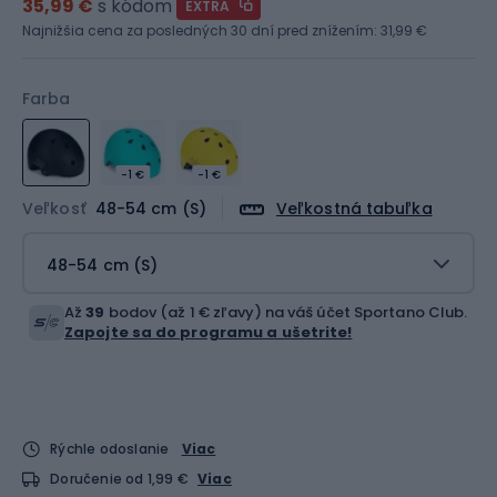
35,99 €
s kódom
EXTRA
Najnižšia cena za posledných 30 dní pred znížením:
31,99 €
Farba
-1 €
-1 €
Veľkosť
48-54 cm (S)
Veľkostná tabuľka
48-54 cm (S)
Až
39
bodov (až 1 € zľavy) na váš účet Sportano Club.
Zapojte sa do programu a ušetrite!
Rýchle odoslanie
Viac
Doručenie od 1,99 €
Viac