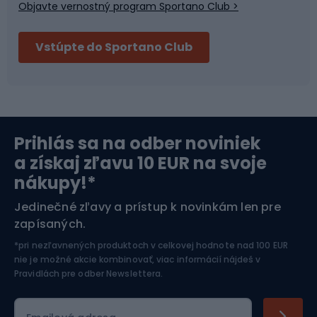
Objavte vernostný program Sportano Club >
Bushcraft
Fitness a posilňovňa
Vstúpte do Sportano Club
Bikepacking
Cyklistické prilby
Severská chôdza
Skitouring
Prihlás sa na odber noviniek
Orientačný beh
Lyžovanie
a získaj zľavu 10 EUR na svoje
nákupy!*
Športová elektronika
Jedinečné zľavy a prístup k novinkám len pre
zapísaných.
Jazdectvo
*pri nezľavnených produktoch v celkovej hodnote nad 100 EUR
nie je možné akcie kombinovať, viac informácií nájdeš v
Pravidlách pre odber Newslettera
.