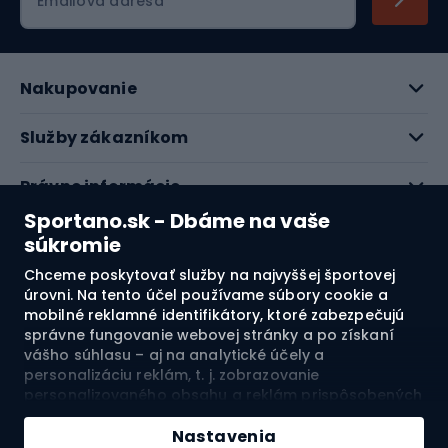
Emailová adresa
Nakupovanie
Služby zákazníkom
Právne informácie
Sportano.sk - Dbáme na vaše
O nás
súkromie
Chceme poskytovať služby na najvyššej športovej
Pozrite si naše recenzie
úrovni. Na tento účel používame súbory cookie a
mobilné reklamné identifikátory, ktoré zabezpečujú
správne fungovanie webovej stránky a po získaní
4.7
vášho súhlasu – aj na analytické účely a
personalizáciu reklám, t. j. zobrazovanie
personalizovaného obsahu a reklám prispôsobených
Doprava do:
SK
vašim záujmom a meranie ich účinnosti. Súbory
Pridať do košíka
cookie a mobilné reklamné identifikátory môžu byť
Nastavenia