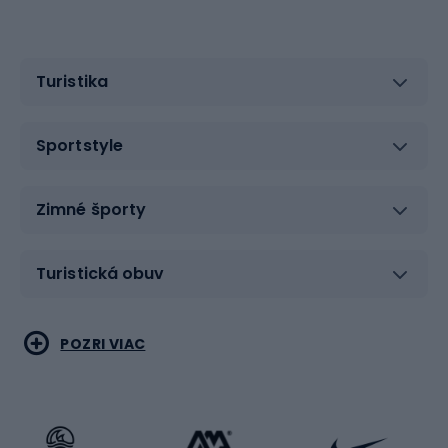
Turistika
Sportstyle
Zimné športy
Turistická obuv
Vodné športy
Bojové umenia
POZRI VIAC
Cyklistické oblečenie
Korčuľovanie