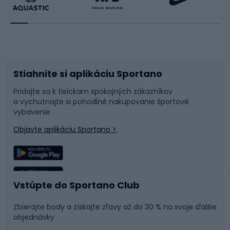
Beh
Raketové športy
Bicykle
Cyklistická obuv
Stiahnite si aplikáciu Sportano
Príslušenstvo k bicyklom
Sane a kĺzačky
Pridajte sa k tisíckam spokojných zákazníkov
a vychutnajte si pohodlné nakupovanie športové
Časti bicyklov
Snowboard
vybavenie
Objavte aplikáciu Sportano >
Lezenie
Turistické oblečenie
Rybolov
Plávanie
Vstúpte do Sportano Club
Športová medicína
Tímové športy
Zbierajte body a získajte zľavy až do 30 % na svoje ďalšie
objednávky