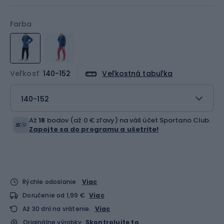
Farba
Veľkosť
140-152
Veľkostná tabuľka
140-152
Až
18
bodov (až 0 € zľavy) na váš účet Sportano Club.
Zapojte sa do programu a ušetrite!
Rýchle odoslanie
Viac
Doručenie od 1,99 €
Viac
Až 30 dní na vrátenie.
Viac
Originálne výrobky
Skontrolujte to