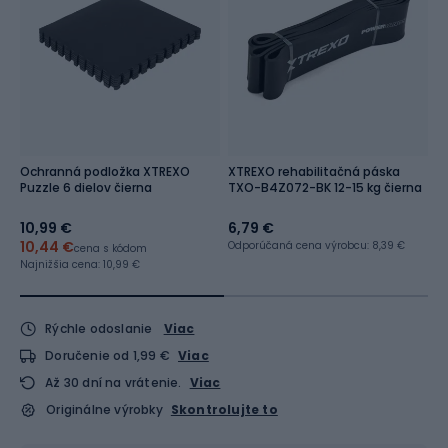
Ochranná podložka XTREXO
XTREXO rehabilitačná páska
R
Puzzle 6 dielov čierna
TXO-B4Z072-BK 12-15 kg čierna
G
10,99 €
6,79 €
5
10,44 €
5
Odporúčaná cena výrobcu: 8,39 €
cena s kódom
Najnižšia cena:
10,99 €
Na
Rýchle odoslanie
Viac
Doručenie od 1,99 €
Viac
Až 30 dní na vrátenie.
Viac
Originálne výrobky
Skontrolujte to