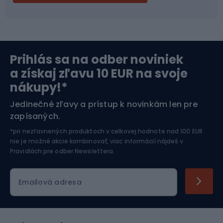
Severská chôdza
Skitouring
Prihlás sa na odber noviniek
Orientačný beh
Lyžovanie
a získaj zľavu 10 EUR na svoje
nákupy!*
Športová elektronika
Jedinečné zľavy a prístup k novinkám len pre
zapísaných.
Jazdectvo
*pri nezľavnených produktoch v celkovej hodnote nad 100 EUR
nie je možné akcie kombinovať, viac informácií nájdeš v
Pravidlách pre odber Newslettera
.
Emailová adresa