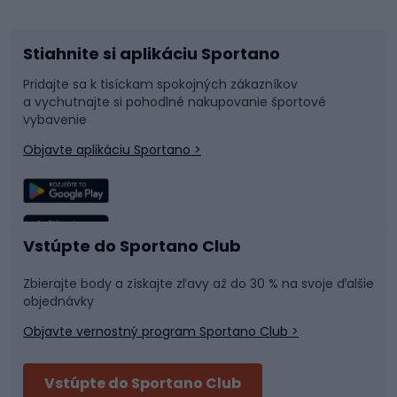
Stiahnite si aplikáciu Sportano
Príslušenstvo k bicyklom
Sane a kĺzačky
Pridajte sa k tisíckam spokojných zákazníkov
a vychutnajte si pohodlné nakupovanie športové
Časti bicyklov
Snowboard
vybavenie
Objavte aplikáciu Sportano >
Lezenie
Turistické oblečenie
Rybolov
Plávanie
Vstúpte do Sportano Club
Športová medicína
Tímové športy
Zbierajte body a získajte zľavy až do 30 % na svoje ďalšie
objednávky
Objavte vernostný program Sportano Club >
Bushcraft
Fitness a posilňovňa
Vstúpte do Sportano Club
Bikepacking
Cyklistické prilby