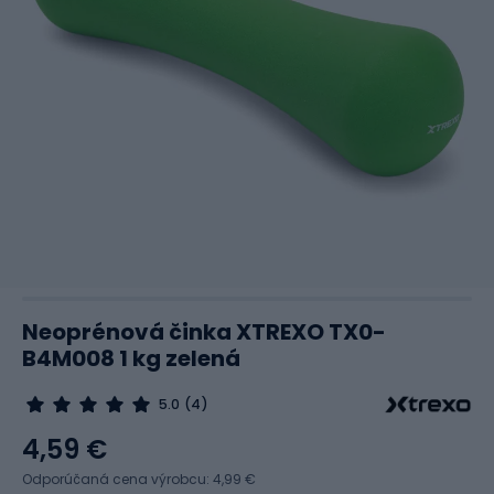
Neoprénová činka XTREXO TX0-
B4M008 1 kg zelená
5.0
(4)
4,59 €
Odporúčaná cena výrobcu: 4,99 €