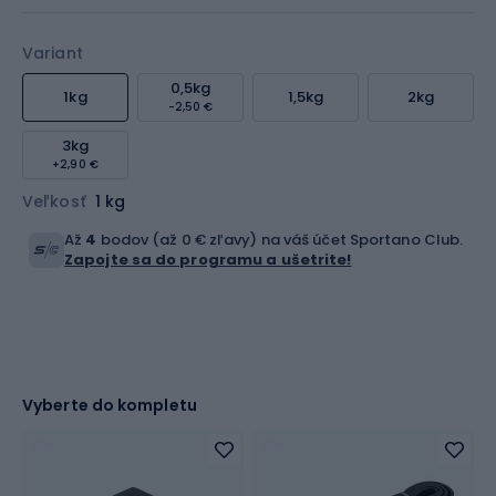
Variant
0,5kg
1kg
1,5kg
2kg
-2,50 €
3kg
+2,90 €
Veľkosť
1 kg
Až
4
bodov (až 0 € zľavy) na váš účet Sportano Club.
Zapojte sa do programu a ušetrite!
Vyberte do kompletu