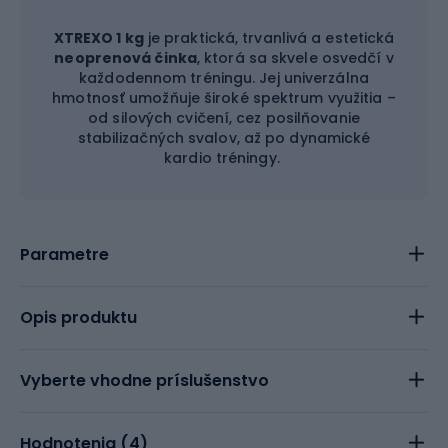
XTREXO 1 kg
je praktická, trvanlivá a estetická
neoprenová činka
, ktorá sa skvele osvedčí v
každodennom tréningu. Jej univerzálna
hmotnosť umožňuje široké spektrum využitia –
od silových cvičení, cez posilňovanie
stabilizačných svalov, až po dynamické
kardio tréningy.
Parametre
Opis produktu
Vyberte vhodne príslušenstvo
Hodnotenia (
4
)