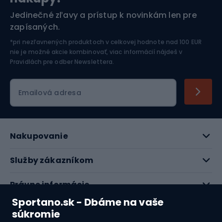
Športová elektronika
Jedinečné zľavy a prístup k novinkám len pre
zapísaných.
Jazdectvo
*pri nezľavnených produktoch v celkovej hodnote nad 100 EUR
nie je možné akcie kombinovať, viac informácií nájdeš v
Pravidlách pre odber Newslettera
.
Emailová adresa
Nakupovanie
Služby zákazníkom
Právne informácie
Sportano.sk - Dbáme na vaše
O nás
súkromie