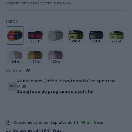
Odporúčaná cena výrobcu: 129,99 €
Farba
-35 €
-30 €
-21 €
-24 €
-24 €
-20 €
-20 €
Veľkosť
XS
Až
109
bodov (až 5 € zľavy) na váš účet Sportano
Club.
Zapojte sa do programu a ušetrite!
Odoslanie už dnes!
Zaplaťte do
5 h 46 m
Viac
Doručenie od 1,99 €
Viac