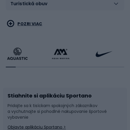
Turistická obuv
Vodné športy
Bojové umenia
POZRI VIAC
Cyklistické oblečenie
Korčuľovanie
Beh
Raketové športy
Bicykle
Cyklistická obuv
Stiahnite si aplikáciu Sportano
Príslušenstvo k bicyklom
Sane a kĺzačky
Pridajte sa k tisíckam spokojných zákazníkov
a vychutnajte si pohodlné nakupovanie športové
Časti bicyklov
Snowboard
vybavenie
Objavte aplikáciu Sportano >