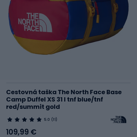
Cestovná taška The North Face Base
Camp Duffel XS 31 l tnf blue/tnf
red/summit gold
5.0
(11)
109,99 €