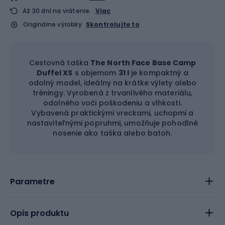
Až 30 dní na vrátenie.
Viac
Originálne výrobky
Skontrolujte to
Cestovná taška
The North Face Base Camp
Duffel XS
s objemom
31 l
je kompaktný a
odolný model, ideálny na krátke výlety alebo
tréningy. Vyrobená z trvanlivého materiálu,
odolného voči poškodeniu a vlhkosti.
Vybavená praktickými vreckami, uchopmi a
nastaviteľnými popruhmi, umožňuje pohodlné
nosenie ako taška alebo batoh.
Parametre
Opis produktu