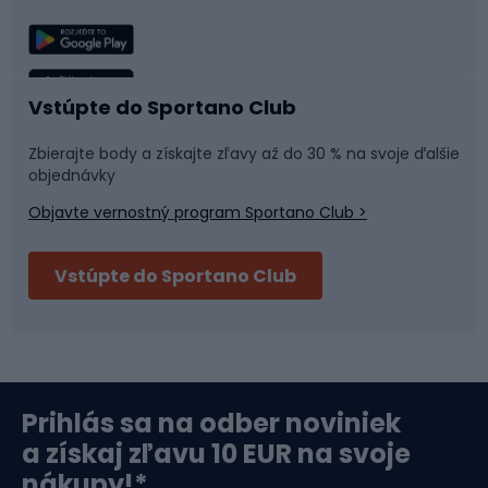
Lezenie
Turistické oblečenie
Rybolov
Plávanie
Vstúpte do Sportano Club
Športová medicína
Tímové športy
Zbierajte body a získajte zľavy až do 30 % na svoje ďalšie
objednávky
Objavte vernostný program Sportano Club >
Bushcraft
Fitness a posilňovňa
Vstúpte do Sportano Club
Bikepacking
Cyklistické prilby
Severská chôdza
Skitouring
Prihlás sa na odber noviniek
Orientačný beh
Lyžovanie
a získaj zľavu 10 EUR na svoje
nákupy!*