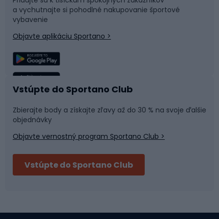
Pridajte sa k tisíckam spokojných zákazníkov
a vychutnajte si pohodlné nakupovanie športové
Časti bicyklov
Snowboard
vybavenie
Objavte aplikáciu Sportano >
Lezenie
Turistické oblečenie
Rybolov
Plávanie
Vstúpte do Sportano Club
Športová medicína
Tímové športy
Zbierajte body a získajte zľavy až do 30 % na svoje ďalšie
objednávky
Objavte vernostný program Sportano Club >
Bushcraft
Fitness a posilňovňa
Vstúpte do Sportano Club
Bikepacking
Cyklistické prilby
Severská chôdza
Skitouring