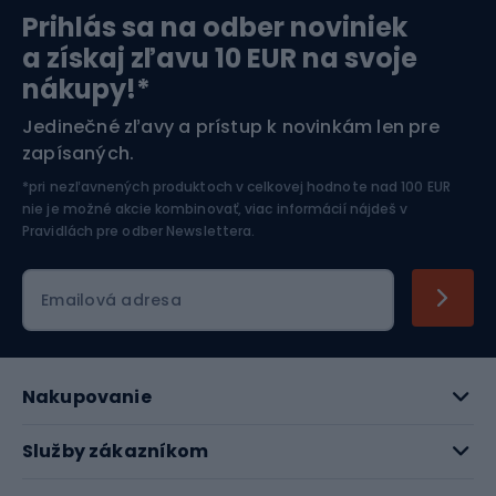
Prihlás sa na odber noviniek
Orientačný beh
Lyžovanie
a získaj zľavu 10 EUR na svoje
nákupy!*
Športová elektronika
Jedinečné zľavy a prístup k novinkám len pre
zapísaných.
Jazdectvo
*pri nezľavnených produktoch v celkovej hodnote nad 100 EUR
nie je možné akcie kombinovať, viac informácií nájdeš v
Pravidlách pre odber Newslettera
.
Emailová adresa
Nakupovanie
Služby zákazníkom