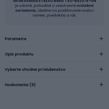
Skracovačka XTREXO Basic TXO-B4Z078-GN
je odolné, pohodlné a všestranné
cvičebné
zariadenie,
ideálne na posilňovanie svalov
ramien, predlaktia a rúk.
Parametre
Opis produktu
Vyberte vhodne príslušenstvo
Hodnotenia (
9
)