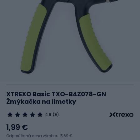
XTREXO Basic TXO-B4Z078-GN
Žmýkačka na limetky
4.9
(9)
1,99 €
Odporúčaná cena výrobcu: 5,69 €