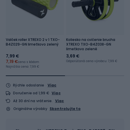
Valček roller XTREXO 2 v 1 TXO-
Koliesko na cvičenie brucha
Š
B4Z029-GN limetkovo zelený
XTREXO TXO-B4Z038-GN
B
limetkovo zelené
7,99 €
3,69 €
2
7,19 €
Odporúčaná cena výrobcu: 7,99 €
cena s kódom
Na
Od
Najnižšia cena:
7,99 €
Rýchle odoslanie
Viac
Doručenie od 1,99 €
Viac
Až 30 dní na vrátenie.
Viac
Originálne výrobky
Skontrolujte to