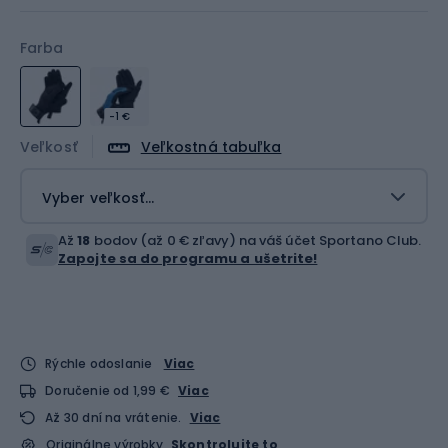
Farba
-1 €
Veľkosť
Veľkostná tabuľka
Vyber veľkosť...
Až
18
bodov (až 0 € zľavy) na váš účet Sportano Club.
Zapojte sa do programu a ušetrite!
Rýchle odoslanie
Viac
Doručenie od 1,99 €
Viac
Až 30 dní na vrátenie.
Viac
Originálne výrobky
Skontrolujte to