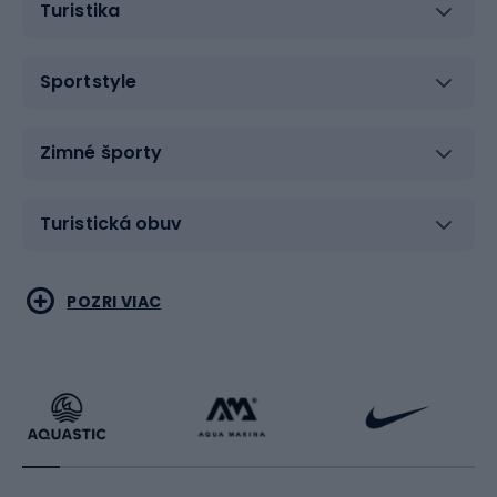
Turistika
Sportstyle
Zimné športy
Turistická obuv
Vodné športy
Bojové umenia
POZRI VIAC
Cyklistické oblečenie
Korčuľovanie
Beh
Raketové športy