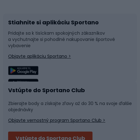
Bicykle
Cyklistická obuv
Stiahnite si aplikáciu Sportano
Príslušenstvo k bicyklom
Sane a kĺzačky
Pridajte sa k tisíckam spokojných zákazníkov
a vychutnajte si pohodlné nakupovanie športové
Časti bicyklov
Snowboard
vybavenie
Objavte aplikáciu Sportano >
Lezenie
Turistické oblečenie
Rybolov
Plávanie
Vstúpte do Sportano Club
Športová medicína
Tímové športy
Zbierajte body a získajte zľavy až do 30 % na svoje ďalšie
objednávky
Objavte vernostný program Sportano Club >
Bushcraft
Fitness a posilňovňa
Vstúpte do Sportano Club