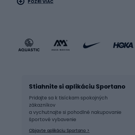
POZRI VIAC
Bicyk
Sportstyle
Cestn
Oblečenie v športovom štýle
Trekin
Športová obuv
Bicykl
Príslušenstvo v športovom štýle
Bicykl
Zimné športy
Prís
Lyžovanie
Cyklis
Stiahnite si aplikáciu Sportano
Beh na lyžiach
Tašky 
Skitouring
Svetlá
Pridajte sa k tisíckam spokojných
zákazníkov
Korčule
Sedadl
a vychutnajte si pohodlné nakupovanie
Snowboard
Zámky
športové vybavenie
Ľadový hokej
Batoh
Objavte aplikáciu Sportano >