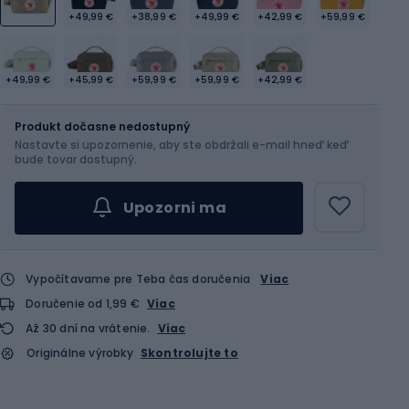
+49,99 €
+38,99 €
+49,99 €
+42,99 €
+59,99 €
+49,99 €
+45,99 €
+59,99 €
+59,99 €
+42,99 €
Veľkosť
2 l
Produkt dočasne nedostupný
Nastavte si upozornenie, aby ste obdržali e-mail hneď keď
bude tovar dostupný.
Upozorni ma
Vypočítavame pre Teba čas doručenia
Viac
Doručenie od 1,99 €
Viac
Až 30 dní na vrátenie.
Viac
Originálne výrobky
Skontrolujte to