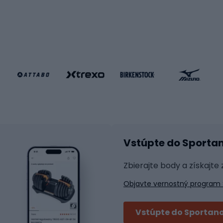
le MTB
Korčuľovanie
é bicykle
gové bicykle
Kolobežky
e gravel
Kolieskové korčule
e pre deti
Inline korčule
Skateboardy
lušenstvo k bicyklom
Chrániče na inline korč
Helmy na inline korčule
tické okuliare
Vstúpte do Sporta
na bicykel
Raketové športy
 na bicykli
Zbierajte body a získajte
á pre bicykle
Squash
Objavte vernostný program 
 na bicykle
Badminton
y na bicykel
Stolný tenis
Vstúpte do Sportano