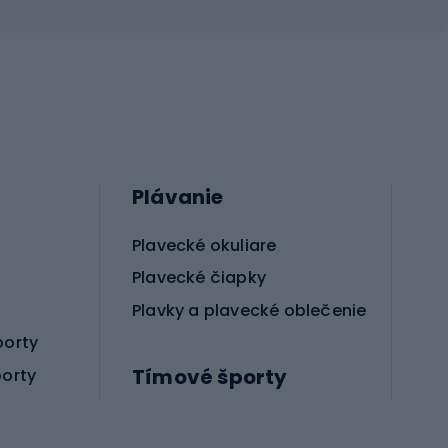
Plávanie
Plavecké okuliare
Plavecké čiapky
Plavky a plavecké oblečenie
porty
Tímové športy
porty
Príslušenstvo pre bojové športy
Futbalové topánky