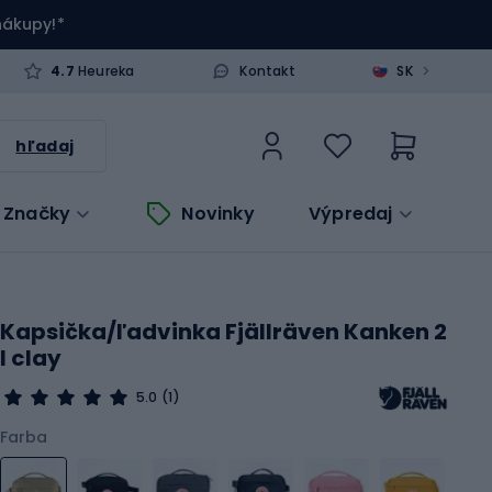
 nákupy!*
>
4.7
Heureka
Kontakt
SK
hľadaj
Značky
Novinky
Výpredaj
Kapsička/ľadvinka Fjällräven Kanken 2
l clay
5.0
(1)
Farba