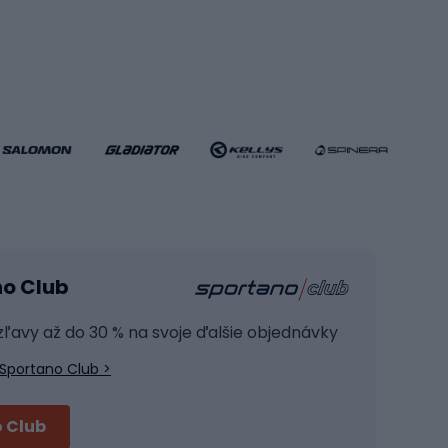
Hádzanárske topánky
Futbalové lopty
Futbalové bránky
Futbalové oblečenie
Basketbalové oblečenie
Fitness a posilňovňa
ule
Kardio zariadenia
no Club
Posilňovacie zariadenie
Joga
 zľavy až do 30 % na svoje ďalšie objednávky
Fitness oblečenie
Sportano Club >
Fitness obuv
Príslušenstvo na školenie
 Club