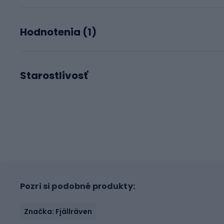
Hodnotenia (
1
)
Starostlivosť
Pozri si podobné produkty:
Značka: Fjällräven