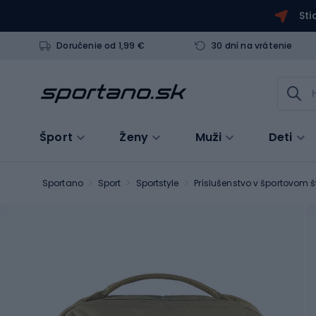
Sti
Doručenie od 1,99 €
30 dní na vrátenie
Šport
Ženy
Muži
Deti
Sportano
Sport
Sportstyle
Príslušenstvo v športovom š