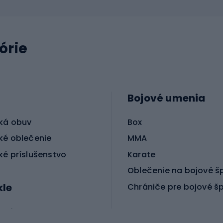
órie
Bojové umenia
ká obuv
Box
ké oblečenie
MMA
ké príslušenstvo
Karate
Oblečenie na bojové š
kle
Chrániče pre bojové š
ické bicykle