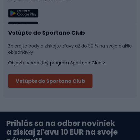
Lezenie
Turistické oblečenie
Rybolov
Plávanie
Vstúpte do Sportano Club
Športová medicína
Tímové športy
Zbierajte body a získajte zľavy až do 30 % na svoje ďalšie
objednávky
Objavte vernostný program Sportano Club >
Bushcraft
Fitness a posilňovňa
Vstúpte do Sportano Club
Bikepacking
Cyklistické prilby
Severská chôdza
Skitouring
Prihlás sa na odber noviniek
Orientačný beh
Lyžovanie
a získaj zľavu 10 EUR na svoje