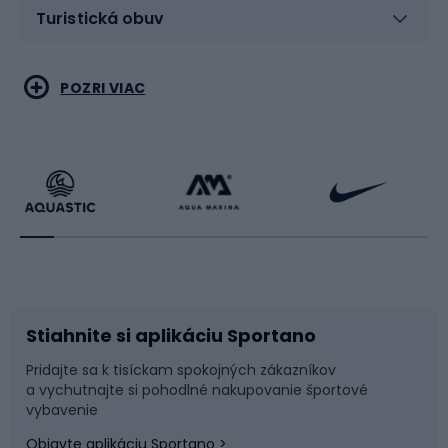
Turistická obuv
Vodné športy
Bojové umenia
POZRI VIAC
Cyklistické oblečenie
Korčuľovanie
Beh
Raketové športy
Bicykle
Cyklistická obuv
Stiahnite si aplikáciu Sportano
Príslušenstvo k bicyklom
Sane a kĺzačky
Pridajte sa k tisíckam spokojných zákazníkov
a vychutnajte si pohodlné nakupovanie športové
Časti bicyklov
Snowboard
vybavenie
Objavte aplikáciu Sportano >