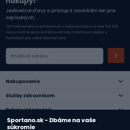
nákupy!*
Športová elektronika
Jedinečné zľavy a prístup k novinkám len pre
zapísaných.
Jazdectvo
*pri nezľavnených produktoch v celkovej hodnote nad 100 EUR
nie je možné akcie kombinovať, viac informácií nájdeš v
Pravidlách pre odber Newslettera
.
Emailová adresa
Nakupovanie
Služby zákazníkom
Právne informácie
Sportano.sk - Dbáme na vaše
O nás
súkromie