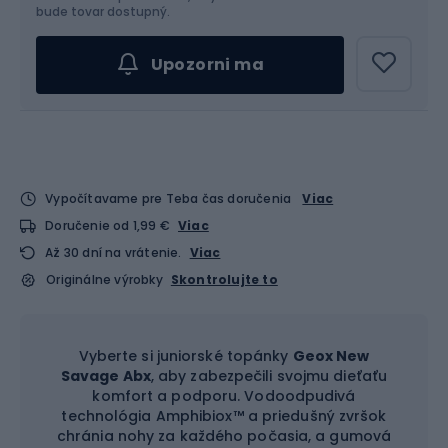
Vyber veľkosť...
bude tovar dostupný.
Upozorni ma
Vypočítavame pre Teba čas doručenia
Viac
Doručenie od 1,99 €
Viac
Až 30 dní na vrátenie.
Viac
Originálne výrobky
Skontrolujte to
Vyberte si juniorské topánky
Geox New
Savage Abx
, aby zabezpečili svojmu dieťaťu
komfort a podporu. Vodoodpudivá
technológia Amphibiox™ a priedušný zvršok
chránia nohy za každého počasia, a gumová