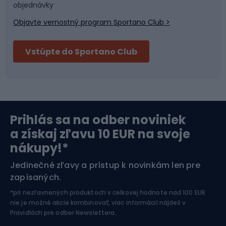
objednávky
Objavte vernostný program Sportano Club >
Bushcraft
Fitness a posilňovňa
Vstúpte do Sportano Club
Bikepacking
Cyklistické prilby
Severská chôdza
Skitouring
Prihlás sa na odber noviniek
Orientačný beh
Lyžovanie
a získaj zľavu 10 EUR na svoje
nákupy!*
Športová elektronika
Jedinečné zľavy a prístup k novinkám len pre
zapísaných.
Jazdectvo
*pri nezľavnených produktoch v celkovej hodnote nad 100 EUR
nie je možné akcie kombinovať, viac informácií nájdeš v
Pravidlách pre odber Newslettera
.