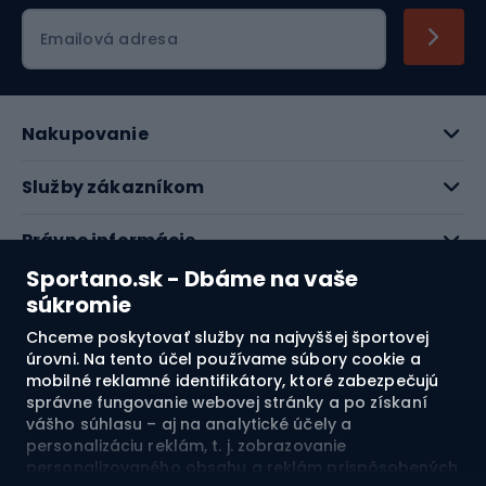
Emailová adresa
Nakupovanie
Služby zákazníkom
Právne informácie
Sportano.sk - Dbáme na vaše
O nás
súkromie
Chceme poskytovať služby na najvyššej športovej
Pozrite si naše recenzie
úrovni. Na tento účel používame súbory cookie a
mobilné reklamné identifikátory, ktoré zabezpečujú
správne fungovanie webovej stránky a po získaní
4.7
vášho súhlasu – aj na analytické účely a
personalizáciu reklám, t. j. zobrazovanie
personalizovaného obsahu a reklám prispôsobených
Doprava do:
SK