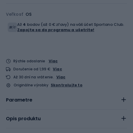
Veľkosť
OS
Až
4
bodov (až 0 € zľavy) na váš účet Sportano Club.
Zapojte sa do programu a ušetrite!
Rýchle odoslanie
Viac
Doručenie od 1,99 €
Viac
Až 30 dní na vrátenie.
Viac
Originálne výrobky
Skontrolujte to
Parametre
Opis produktu