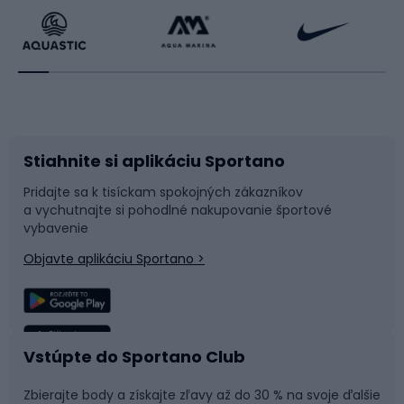
Beh
Raketové športy
Bicykle
Cyklistická obuv
Stiahnite si aplikáciu Sportano
Príslušenstvo k bicyklom
Sane a kĺzačky
Pridajte sa k tisíckam spokojných zákazníkov
a vychutnajte si pohodlné nakupovanie športové
Časti bicyklov
Snowboard
vybavenie
Objavte aplikáciu Sportano >
Lezenie
Turistické oblečenie
Rybolov
Plávanie
Vstúpte do Sportano Club
Športová medicína
Tímové športy
Zbierajte body a získajte zľavy až do 30 % na svoje ďalšie