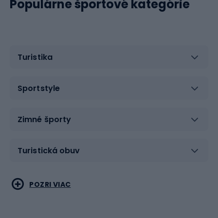
Populárne športové kategórie
Turistika
Sportstyle
Zimné športy
Turistická obuv
Vodné športy
Bojové umenia
POZRI VIAC
Cyklistické oblečenie
Korčuľovanie