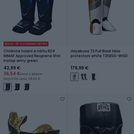
Extra -15 % s kódom EXTRA
Chrániče holení a nártu RDX
Hayabusa T3 Full Back tibia
IMMAF Approved Neoprene Shin
protectors white T3FBSG-WGD
Instep army green
42,99 €
179,99 €
36,54 €
cena s kódom
Najnižšia cena: 38,69 €