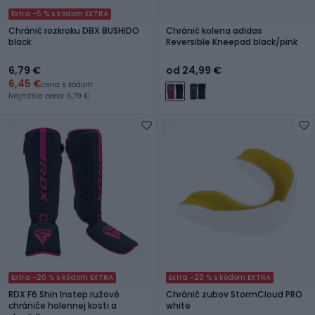
Extra -5 % s kódom EXTRA
Chránič rozkroku DBX BUSHIDO
Chránič kolena adidas
black
Reversible Kneepad black/pink
6,79 €
od 24,99 €
6,45 €
cena s kódom
Najnižšia cena: 6,79 €
Extra -20 % s kódom EXTRA
Extra -20 % s kódom EXTRA
RDX F6 Shin Instep ružové
Chránič zubov StormCloud PRO
chrániče holennej kosti a
white