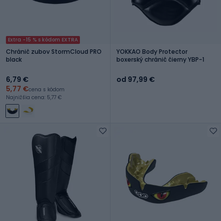
Extra -15 % s kódom EXTRA
Chránič zubov StormCloud PRO
YOKKAO Body Protector
black
boxerský chránič čierny YBP-1
6,79 €
od 97,99 €
5,77 €
cena s kódom
Najnižšia cena: 5,77 €