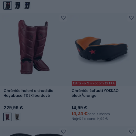
Extra -5 % s kódom EXTRA
Chrániče holení a chodidie
Chrániče čeľustí YOKKAO
Hayabusa T3 LXl bordové
black/orange
229,99 €
14,99 €
14,24 €
cena s kódom
Najnižšia cena: 14,99 €