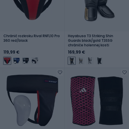
Chránič rozkroku Rival RNFL10 Pro
Hayabusa T3 Striking Shin
360 red/black
Guards black/gold T3SSG
chrániče holennej kosti
119,99 €
169,99 €