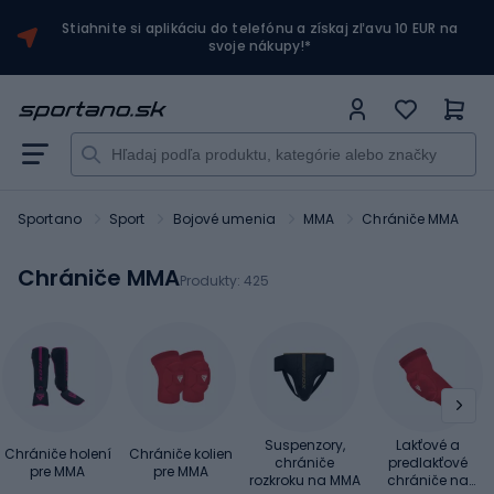
Stiahnite si aplikáciu do telefónu a získaj zľavu 10 EUR na
svoje nákupy!*
Sportano
Sport
Bojové umenia
MMA
Chrániče MMA
Chrániče MMA
Produkty:
425
Suspenzory,
Lakťové a
Chrániče holení
Chrániče kolien
chrániče
predlakťové
pre MMA
pre MMA
rozkroku na MMA
chrániče na