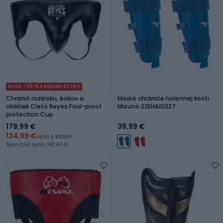
Extra -25 % s kódom EXTRA
Chránič rozkroku, bokov a
Modré chrániče holennej kosti
obličiek Cleto Reyes Foul-proof
Mizuno 23EHA10227
protection Cup
179,99 €
38,99 €
134,99 €
cena s kódom
Najnižšia cena: 143,99 €