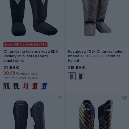
Extra -25 % s kódom EXTRA
Chrániče na holenné kosti RDX
Hayabusa T3 LX Chrániče holení
Hosiery Shin Instep Foam
hnedé T3LXSSG-BRS Chrániče
black/white
holení
27,99 €
219,99 €
20,99 €
cena s kódom
Najnižšia cena: 23,79 €