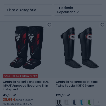
MMA
Triedenie
Filtre a kategórie
Odporúčané
Extra -10 % s kódom EXTRA
Chrániče holení a chodidiel RDX
Chrániče holennej kosti tibie
IMMAF Approved Neoprene Shin
Twins Special SGL10 čierne
Instep red
42,99 €
129,99 €
38,69 €
cena s kódom
+ 12
Najnižšia cena: 38,69 €