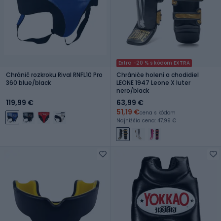
Extra -20 % s kódom EXTRA
Chránič rozkroku Rival RNFL10 Pro
Chrániče holení a chodidiel
360 blue/black
LEONE 1947 Leone X Iuter
nero/black
119,99 €
63,99 €
51,19 €
cena s kódom
Najnižšia cena: 47,99 €