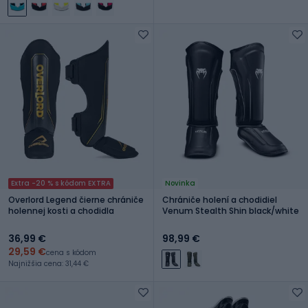
Extra -20 % s kódom EXTRA
Novinka
Overlord Legend čierne chrániče
Chrániče holení a chodidiel
holennej kosti a chodidla
Venum Stealth Shin black/white
36,99 €
98,99 €
29,59 €
cena s kódom
Najnižšia cena: 31,44 €