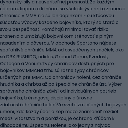
dynamiky, sily a neuveriteľnej presnosti. Za každým
úderom, kopom a klinčom sa však skrýva riziko zranenia.
Chrániče v MMA nie sú len doplnkom - sú kľúčovou
súčasťou výbavy každého bojovníka, ktorý sa stará o
svoju bezpečnosť. Pomáhajú minimalizovať riziko
zranenia a umožňujú bojovníkom trénovať s plným
nasadením a dôverou. V obchode Sportano nájdete
spoľahlivé chrániče MMA od osvedčených značiek, ako
sú DBX BUSHIDO, adidas, Ground Game, Everlast,
Octagon a Venum.Typy chráničov dostupných pre
bojovníkov MMANa trhu sú rôzne typy chráničov
určených pre MMA. Od chráničov holení, cez chrániče
hrudníka a chrbta až po špeciálne chrániče úst. Výber
správneho chrániča závisí od individuálnych potrieb
bojovníka, tréningovej disciplíny a úrovne
zdatnosti.chrániče holeníVe svete zmiešaných bojových
umení, kde každý úder a kop môže znamenať rozdiel
medzi víťazstvom a porážkou, je ochrana kľúčom k
dlhodobému úspechu. Holene, ako jedny z najviac