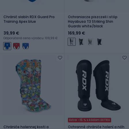
Chránič slabín RDX Guard Pro
Ochraniacze piszczeli i stóp
Training Apex blue
Hayabusa T3 Striking Shin
Guards white/black
39,99 €
169,99 €
Odporúčaná cena výrobcu: 109,99 €
Extra -15 % s kódom EXTRA
Chrániče holennej kosti a
Ochranné chrániče holení a nôh