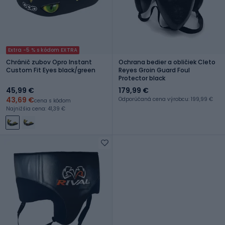
Extra -5 % s kódom EXTRA
Chránič zubov Opro Instant
Ochrana bedier a obličiek Cleto
Custom Fit Eyes black/green
Reyes Groin Guard Foul
Protector black
45,99 €
179,99 €
43,69 €
Odporúčaná cena výrobcu: 199,99 €
cena s kódom
Najnižšia cena: 41,39 €