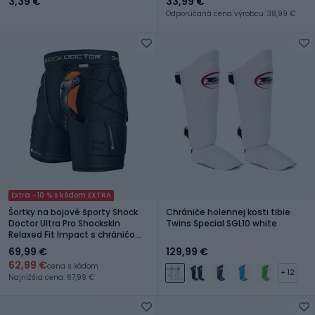
3,39 €
33,99 €
Odporúčaná cena výrobcu: 38,99 €
Extra -10 % s kódom EXTRA
Šortky na bojové športy Shock
Chrániče holennej kosti tibie
Doctor Ultra Pro Shockskin
Twins Special SGL10 white
Relaxed Fit Impact s chráničom
Carbon Flex
69,99 €
129,99 €
62,99 €
cena s kódom
+ 12
Najnižšia cena: 67,99 €