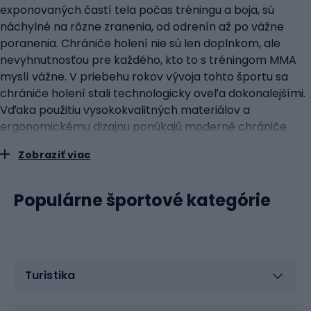
exponovaných častí tela počas tréningu a boja, sú
náchylné na rôzne zranenia, od odrenín až po vážne
poranenia. Chrániče holení nie sú len doplnkom, ale
nevyhnutnosťou pre každého, kto to s tréningom MMA
myslí vážne. V priebehu rokov vývoja tohto športu sa
chrániče holení stali technologicky oveľa dokonalejšími.
Vďaka použitiu vysokokvalitných materiálov a
ergonomickému dizajnu ponúkajú moderné chrániče
optimálnu ochranu bez toho, aby obmedzovali voľnosť
Zobraziť viac
pohybu. Kľúčovým prvkom každého chrániča je jeho
schopnosť rozptýliť silu nárazu, čím sa minimalizuje riziko
zranenia. Nie všetky chrániče sú však rovnaké. Vyznačujú
Populárne športové kategórie
sa určitými kľúčovými vlastnosťami, ktoré určujú ich
funkčnosť. V prvom rade musí byť vonkajší materiál
odolný a oderu vzdorný, ale zároveň pružný. Vnútorné
polstrovanie, často vyrobené z hustej peny alebo
Turistika
gélového materiálu, poskytuje pohodlie a dodatočnú
ochranu pred nárazmi. Dobre navrhnuté chrániče by
mali mať aj systém nastavenia, ktorý umožňuje dokonalé