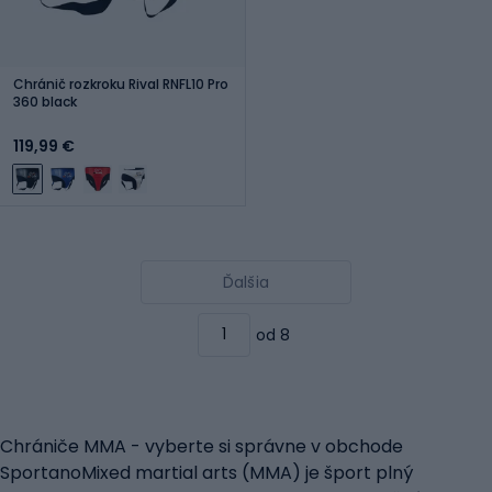
Chránič rozkroku Rival RNFL10 Pro
360 black
119,99 €
Ďalšia
od 8
Chrániče MMA - vyberte si správne v obchode
SportanoMixed martial arts (MMA) je šport plný