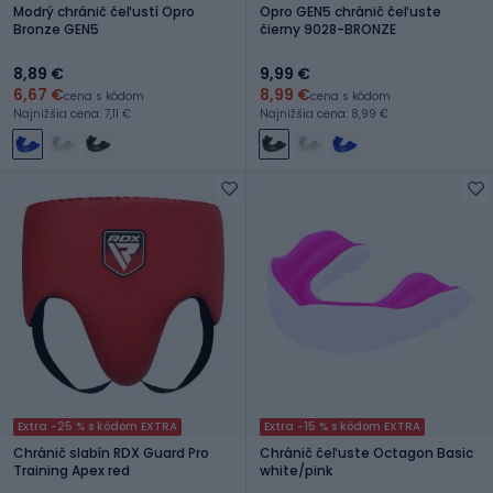
Modrý chránič čeľustí Opro
Opro GEN5 chránič čeľuste
Bronze GEN5
čierny 9028-BRONZE
8,89 €
9,99 €
6,67 €
8,99 €
cena s kódom
cena s kódom
Najnižšia cena: 7,11 €
Najnižšia cena: 8,99 €
Extra -25 % s kódom EXTRA
Extra -15 % s kódom EXTRA
Chránič slabín RDX Guard Pro
Chránič čeľuste Octagon Basic
Training Apex red
white/pink