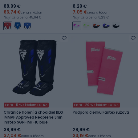
88,99 €
8,29 €
66,74 €
7,05 €
cena s kódom
cena s kódom
Najnižšia cena: 45,04 €
Najnižšia cena: 8,29 €
Extra -5 % s kódom EXTRA
Extra -20 % s kódom EXTRA
Chrániče holení a chodidiel RDX
Podpora členku Fairtex ružová
IMMAF Approved Neoprene Shin
Instep SGN-IMF-1U blue
38,99 €
28,99 €
37,04 €
23,19 €
cena s kódom
cena s kódom