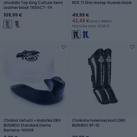
chodidla Top King Culture Semi
RDX T1 Shin Instep Guards black
Leather black TKSGCT-TH
109,99 €
49,99 €
42,49 €
cena s kódom
Najnižšia cena: 42,49 €
Chránič čeľustí + krabička DBX
Chrániče holennej kosti DBX
BUSHIDO Standard čierna
BUSHIDO SP-10
Rameno-100018