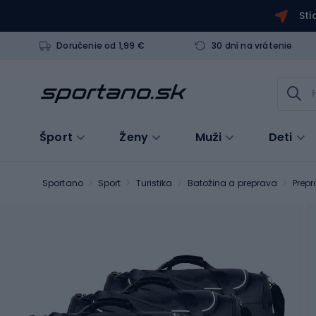
Sti
Doručenie od 1,99 €
30 dní na vrátenie
Šport
Ženy
Muži
Deti
Sportano
Sport
Turistika
Batožina a preprava
Prepr