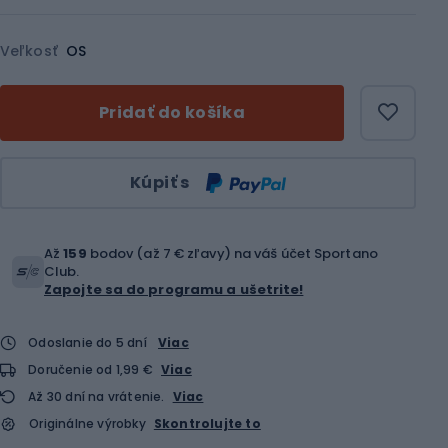
Veľkosť
OS
Pridať do košíka
Množstvo
Kúpiť s
Až
159
bodov (až 7 € zľavy) na váš účet Sportano
Club.
Zapojte sa do programu a ušetrite!
Odoslanie do 5 dní
Viac
Doručenie od 1,99 €
Viac
Až 30 dní na vrátenie.
Viac
Originálne výrobky
Skontrolujte to