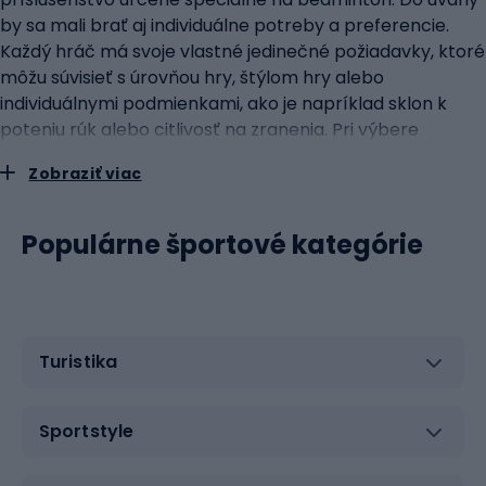
by sa mali brať aj individuálne potreby a preferencie.
Každý hráč má svoje vlastné jedinečné požiadavky, ktoré
môžu súvisieť s úrovňou hry, štýlom hry alebo
individuálnymi podmienkami, ako je napríklad sklon k
poteniu rúk alebo citlivosť na zranenia. Pri výbere
príslušenstva je vhodné zvážiť, aké konkrétne problémy
Zobraziť viac
a potreby majú riešiť. Kľúčová je pravidelná kontrola
stavu príslušenstva a jeho výmena v prípade potreby.
Opotrebované alebo poškodené príslušenstvo nielenže
Populárne športové kategórie
neplní svoju funkciu, ale môže tiež zvýšiť riziko zranenia
alebo znížiť kvalitu hry. Páska na ochranu hlavy rakety:
ochrana a dlhšia životnosť zariadenia Páska na ochranu
hlavy rakety je jednoduchý, ale mimoriadne účinný
Turistika
doplnok, ktorý môže výrazne predĺžiť životnosť rakety.
Hlava rakety je obzvlášť náchylná na poškodenie, najmä
pri intenzívnych výmenách alebo pri náhodnom náraze
Sportstyle
na zem. Ochranná páska umiestnená na okraji hlavy
zabraňuje priamemu kontaktu s tvrdým povrchom, čo je