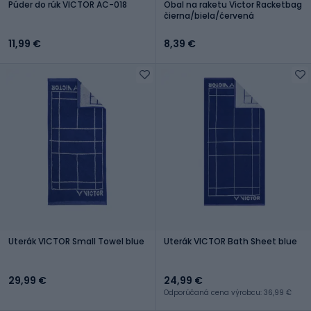
Púder do rúk VICTOR AC-018
Obal na raketu Victor Racketbag
čierna/biela/červená
11,99 €
8,39 €
Uterák VICTOR Small Towel blue
Uterák VICTOR Bath Sheet blue
29,99 €
24,99 €
Odporúčaná cena výrobcu: 36,99 €