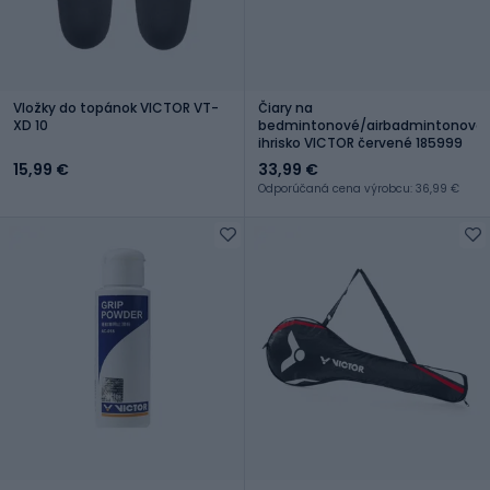
Vložky do topánok VICTOR VT-
Čiary na
XD 10
bedmintonové/airbadmintonové
ihrisko VICTOR červené 185999
15,99 €
33,99 €
Odporúčaná cena výrobcu: 36,99 €