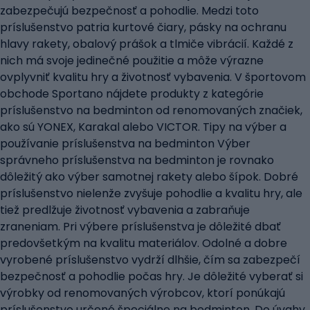
zabezpečujú bezpečnosť a pohodlie. Medzi toto
príslušenstvo patria kurtové čiary, pásky na ochranu
hlavy rakety, obalový prášok a tlmiče vibrácií. Každé z
nich má svoje jedinečné použitie a môže výrazne
ovplyvniť kvalitu hry a životnosť vybavenia. V športovom
obchode Sportano nájdete produkty z kategórie
príslušenstvo na bedminton od renomovaných značiek,
ako sú YONEX, Karakal alebo VICTOR. Tipy na výber a
používanie príslušenstva na bedminton Výber
správneho príslušenstva na bedminton je rovnako
dôležitý ako výber samotnej rakety alebo šípok. Dobré
príslušenstvo nielenže zvyšuje pohodlie a kvalitu hry, ale
tiež predlžuje životnosť vybavenia a zabraňuje
zraneniam. Pri výbere príslušenstva je dôležité dbať
predovšetkým na kvalitu materiálov. Odolné a dobre
vyrobené príslušenstvo vydrží dlhšie, čím sa zabezpečí
bezpečnosť a pohodlie počas hry. Je dôležité vyberať si
výrobky od renomovaných výrobcov, ktorí ponúkajú
príslušenstvo určené špeciálne na bedminton. Do úvahy