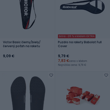
Extra -20 % s kódom EXTRA
Victor Basic čierny/biely/
Puzdro na rakety Babolat Full
červený poťah na raketu
Cover
9,09 €
9,79 €
7,83 €
cena s kódom
Najnižšia cena: 9,79 €