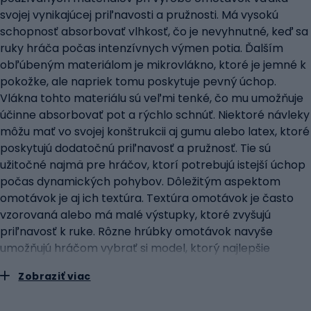
svojej vynikajúcej priľnavosti a pružnosti. Má vysokú
schopnosť absorbovať vlhkosť, čo je nevyhnutné, keď sa
ruky hráča počas intenzívnych výmen potia. Ďalším
obľúbeným materiálom je mikrovlákno, ktoré je jemné k
pokožke, ale napriek tomu poskytuje pevný úchop.
Vlákna tohto materiálu sú veľmi tenké, čo mu umožňuje
účinne absorbovať pot a rýchlo schnúť. Niektoré návleky
môžu mať vo svojej konštrukcii aj gumu alebo latex, ktoré
poskytujú dodatočnú priľnavosť a pružnosť. Tie sú
užitočné najmä pre hráčov, ktorí potrebujú istejší úchop
počas dynamických pohybov. Dôležitým aspektom
omotávok je aj ich textúra. Textúra omotávok je často
vzorovaná alebo má malé výstupky, ktoré zvyšujú
priľnavosť k ruke. Rôzne hrúbky omotávok navyše
umožňujú hráčom vybrať si model, ktorý najlepšie
vyhovuje ich preferenciám - tenšie pre tých, ktorí
Zobraziť viac
uprednostňujú priamy kontakt s rukoväťou, a hrubšie pre
tých, ktorí hľadajú lepšie tlmenie.funkcie