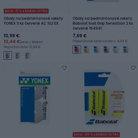
Extra -5 % s kódom EXTRA
Obaly na bedmintonové rakety
Obaly na bedmintonové rakety
YONEX 3 ks červené AC 102 EX
Babolat bad.Grip Sensation 2 ks
červené 154941
10,99 €
7,69 €
10,44 €
Odporúčaná cena výrobcu: 9,09 €
cena s kódom
Najnižšia cena: 10,99 €
Extra -20 % s kódom EXTRA