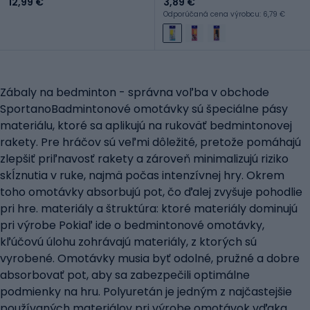
12,99 €
3,89 €
Odporúčaná cena výrobcu: 6,79 €
Zábaly na bedminton - správna voľba v obchode
SportanoBadmintonové omotávky sú špeciálne pásy
materiálu, ktoré sa aplikujú na rukoväť bedmintonovej
rakety. Pre hráčov sú veľmi dôležité, pretože pomáhajú
zlepšiť priľnavosť rakety a zároveň minimalizujú riziko
skĺznutia v ruke, najmä počas intenzívnej hry. Okrem
toho omotávky absorbujú pot, čo ďalej zvyšuje pohodlie
pri hre. materiály a štruktúra: ktoré materiály dominujú
pri výrobe Pokiaľ ide o bedmintonové omotávky,
kľúčovú úlohu zohrávajú materiály, z ktorých sú
vyrobené. Omotávky musia byť odolné, pružné a dobre
absorbovať pot, aby sa zabezpečili optimálne
podmienky na hru. Polyuretán je jedným z najčastejšie
používaných materiálov pri výrobe omotávok vďaka