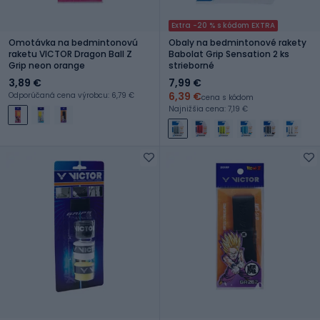
Extra -20 % s kódom EXTRA
Omotávka na bedmintonovú
Obaly na bedmintonové rakety
raketu VICTOR Dragon Ball Z
Babolat Grip Sensation 2 ks
Grip neon orange
strieborné
3,89 €
7,99 €
6,39 €
Odporúčaná cena výrobcu: 6,79 €
cena s kódom
Najnižšia cena: 7,19 €