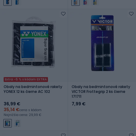
Extra -5 % s kódom EXTRA
Obaly na bedmintonové rakety
Obaly na bedmintonové rakety
YONEX 12 ks čierne AC 102
VICTOR Frottegrip 2 ks čierne
171711
36,99 €
7,99 €
35,14 €
cena s kódom
Najnižšia cena: 29,99 €