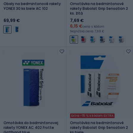
Obaly na bedmintonové rakety
Omotávka na bedmintonové
YONEX 30 ks biele AC 102
rakety Babolat Grip Sensation 2
ks. žltá
69,99 €
7,69 €
6,15 €
cena s kódom
Najnižšia cena: 7,69 €
Extra -15 % s kódom EXTRA
Omotávka do badmintonovej
Omotávka na bedmintonové
rakety YONEX AC 402 Frotte
rakety Babolat Grip Sensation 2
Griffband blue
ks biele.