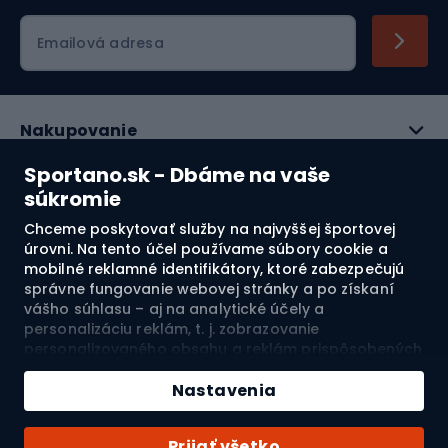
Emailová adresa
Nakupovanie
Sportano.sk - Dbáme na vaše
Služby zákazníkom
súkromie
Právne informácie
Chceme poskytovať služby na najvyššej športovej
úrovni. Na tento účel používame súbory cookie a
mobilné reklamné identifikátory, ktoré zabezpečujú
O nás
správne fungovanie webovej stránky a po získaní
vášho súhlasu – aj na analytické účely a
Pozrite si naše recenzie
personalizáciu reklám, t. j. zobrazovanie
personalizovaného obsahu a reklám prispôsobených
vašim záujmom a meranie ich účinnosti. Súbory
4.7
cookie a mobilné reklamné identifikátory môžu byť
Nastavenia
použité ako na personalizované, tak aj na
nepersonalizované reklamné aktivity – v závislosti od
Doprava do:
SK
Prijať všetko