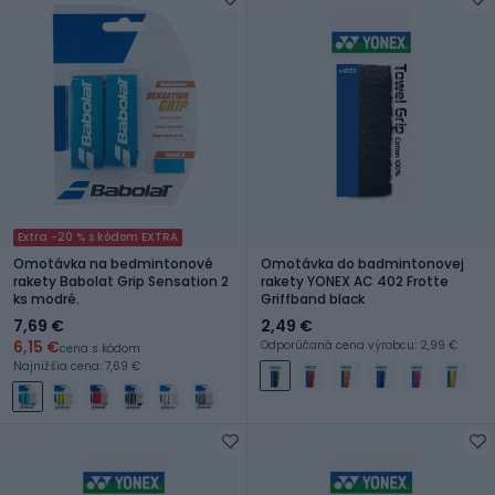
Extra -20 % s kódom EXTRA
Omotávka na bedmintonové
Omotávka do badmintonovej
rakety Babolat Grip Sensation 2
rakety YONEX AC 402 Frotte
ks modré.
Griffband black
7,69 €
2,49 €
6,15 €
Odporúčaná cena výrobcu: 2,99 €
cena s kódom
Najnižšia cena: 7,69 €