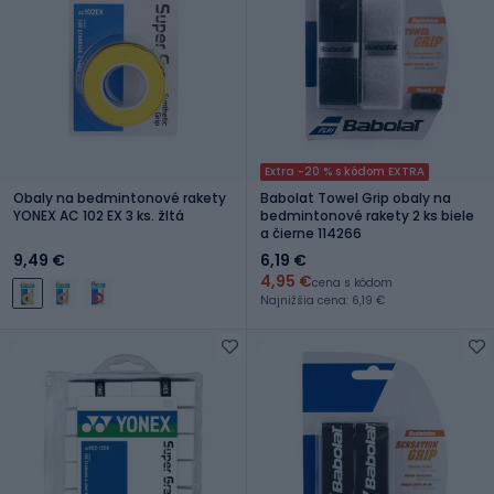
Extra -20 % s kódom EXTRA
Obaly na bedmintonové rakety
Babolat Towel Grip obaly na
YONEX AC 102 EX 3 ks. žltá
bedmintonové rakety 2 ks biele
a čierne 114266
9,49 €
6,19 €
4,95 €
cena s kódom
Najnižšia cena: 6,19 €