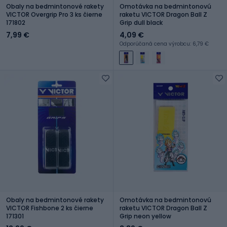
Obaly na bedmintonové rakety
Omotávka na bedmintonovú
VICTOR Overgrip Pro 3 ks čierne
raketu VICTOR Dragon Ball Z
171802
Grip dull black
7,99 €
4,09 €
Odporúčaná cena výrobcu: 6,79 €
Obaly na bedmintonové rakety
Omotávka na bedmintonovú
VICTOR Fishbone 2 ks čierne
raketu VICTOR Dragon Ball Z
171301
Grip neon yellow