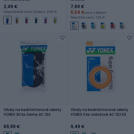
2,49 €
7,69 €
6,54 €
Odporúčaná cena výrobcu: 2,99 €
cena s kódom
Najnižšia cena: 7,69 €
Obaly na bedmintonové rakety
Obaly na bedmintonové rakety
YONEX 30 ks čierne AC 102
YONEX 3 ks oranžové AC 102 EX
69,99 €
9,49 €