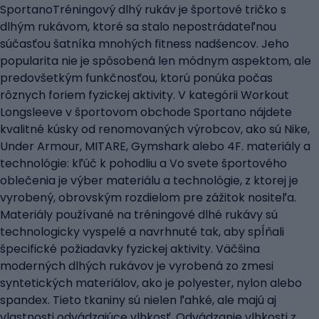
SportanoTréningový dlhý rukáv je športové tričko s
dlhým rukávom, ktoré sa stalo nepostrádateľnou
súčasťou šatníka mnohých fitness nadšencov. Jeho
popularita nie je spôsobená len módnym aspektom, ale
predovšetkým funkčnosťou, ktorú ponúka počas
rôznych foriem fyzickej aktivity. V kategórii Workout
Longsleeve v športovom obchode Sportano nájdete
kvalitné kúsky od renomovaných výrobcov, ako sú Nike,
Under Armour, MITARE, Gymshark alebo 4F. materiály a
technológie: kľúč k pohodliu a Vo svete športového
oblečenia je výber materiálu a technológie, z ktorej je
vyrobený, obrovským rozdielom pre zážitok nositeľa.
Materiály používané na tréningové dlhé rukávy sú
technologicky vyspelé a navrhnuté tak, aby spĺňali
špecifické požiadavky fyzickej aktivity. Väčšina
moderných dlhých rukávov je vyrobená zo zmesi
syntetických materiálov, ako je polyester, nylon alebo
spandex. Tieto tkaniny sú nielen ľahké, ale majú aj
vlastnosti odvádzajúce vlhkosť. Odvádzanie vlhkosti z