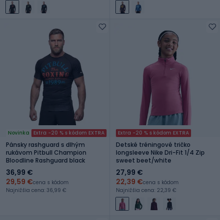
Novinka
Extra -20 % s kódom EXTRA
Extra -20 % s kódom EXTRA
Pánsky rashguard s dlhým
Detské tréningové tričko
rukávom Pitbull Champion
longsleeve Nike Dri-Fit 1/4 Zip
Bloodline Rashguard black
sweet beet/white
36,99 €
27,99 €
29,59 €
22,39 €
cena s kódom
cena s kódom
Najnižšia cena: 36,99 €
Najnižšia cena: 22,39 €