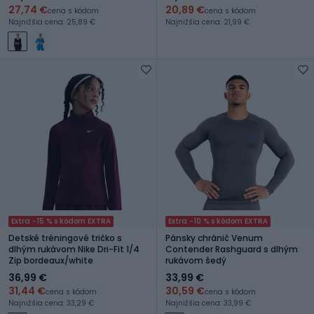
27,74 €
20,89 €
cena s kódom
cena s kódom
Najnižšia cena: 25,89 €
Najnižšia cena: 21,99 €
Extra -15 % s kódom EXTRA
Extra -10 % s kódom EXTRA
Detské tréningové tričko s
Pánsky chránič Venum
dlhým rukávom Nike Dri-Fit 1/4
Contender Rashguard s dlhým
Zip bordeaux/white
rukávom šedý
36,99 €
33,99 €
31,44 €
30,59 €
cena s kódom
cena s kódom
Najnižšia cena: 33,29 €
Najnižšia cena: 33,99 €