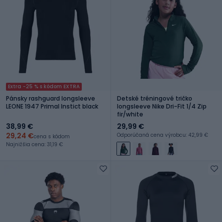
Extra -25 % s kódom EXTRA
Pánsky rashguard longsleeve
Detské tréningové tričko
LEONE 1947 Primal Instict black
longsleeve Nike Dri-Fit 1/4 Zip
fir/white
38,99 €
29,99 €
29,24 €
Odporúčaná cena výrobcu: 42,99 €
cena s kódom
Najnižšia cena: 31,19 €