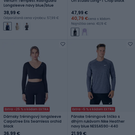
Venum Tempest Rashguard
On Studio Long-T Crop black
Longsleeve navy blue/blue
38,99 €
47,99 €
40,79 €
Odporúčaná cena výrobcu: 57,99 €
cena s kódom
Najnižšia cena: 43,19 €
Extra -25 % s kódom EXTRA
Extra -5 % s kódom EXTRA
Dámsky tréningový longsleeve
Pánske tréningové tričko s
Carpatree Eris Seamless orchid
dlhým rukávom Nike Heather
black
navy blue NESSA590-440
36,99 €
21,99 €