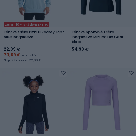
Extra -10 % s kódom EXTRA
Pánske tričko Pitbull Rockey light
Pánske športové tričko
blue longsleeve
longsleeve Mizuno Bio Gear
black
22,99 €
54,99 €
20,69 €
cena s kódom
Najnižšia cena: 22,99 €