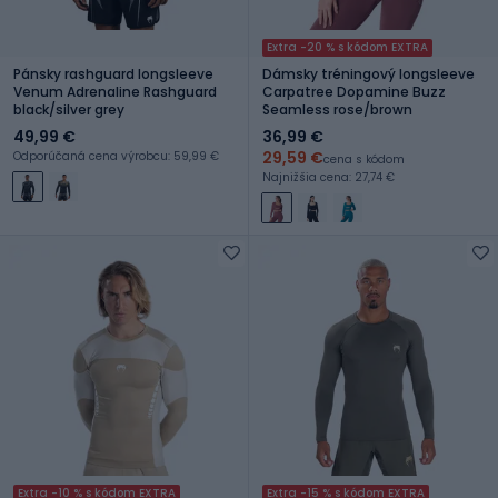
Extra -20 % s kódom EXTRA
Pánsky rashguard longsleeve
Dámsky tréningový longsleeve
Venum Adrenaline Rashguard
Carpatree Dopamine Buzz
black/silver grey
Seamless rose/brown
49,99 €
36,99 €
29,59 €
Odporúčaná cena výrobcu: 59,99 €
cena s kódom
Najnižšia cena: 27,74 €
Extra -10 % s kódom EXTRA
Extra -15 % s kódom EXTRA