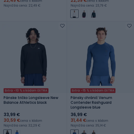
22,49 €
22,39 €
cena s kódom
cena s kódom
Najnižšia cena: 22,49 €
Najnižšia cena: 23,79 €
Extra -10 % s kódom EXTRA
Extra -15 % s kódom EXTRA
Pánske tričko Longsleeve New
Pánsky chránič Venum
Balance Athletics black
Contender Rashguard
Longsleeve blue
33,99 €
36,99 €
30,59 €
31,44 €
cena s kódom
cena s kódom
Najnižšia cena: 32,29 €
Najnižšia cena: 35,14 €