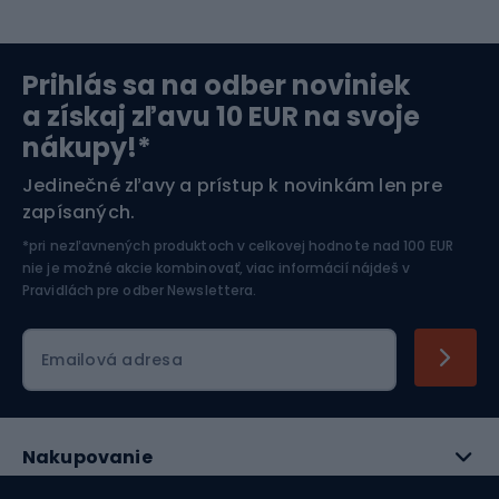
Severská chôdza
Skitouring
Prihlás sa na odber noviniek
Orientačný beh
Lyžovanie
a získaj zľavu 10 EUR na svoje
nákupy!*
Športová elektronika
Jedinečné zľavy a prístup k novinkám len pre
zapísaných.
Jazdectvo
*pri nezľavnených produktoch v celkovej hodnote nad 100 EUR
nie je možné akcie kombinovať, viac informácií nájdeš v
Pravidlách pre odber Newslettera
.
Emailová adresa
Nakupovanie