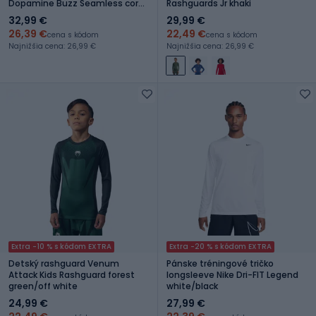
Dopamine Buzz Seamless coral
Rashguards Jr khaki
paradise pink
32,99 €
29,99 €
26,39 €
22,49 €
cena s kódom
cena s kódom
Najnižšia cena: 26,99 €
Najnižšia cena: 26,99 €
Extra -10 % s kódom EXTRA
Extra -20 % s kódom EXTRA
Detský rashguard Venum
Pánske tréningové tričko
Attack Kids Rashguard forest
longsleeve Nike Dri-FIT Legend
green/off white
white/black
24,99 €
27,99 €