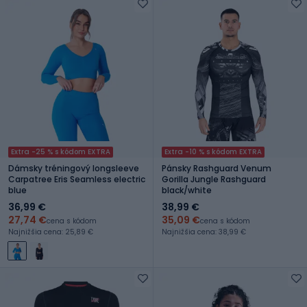
Extra -25 % s kódom EXTRA
Extra -10 % s kódom EXTRA
Dámsky tréningový longsleeve
Pánsky Rashguard Venum
Carpatree Eris Seamless electric
Gorilla Jungle Rashguard
blue
black/white
36,99 €
38,99 €
27,74 €
35,09 €
cena s kódom
cena s kódom
Najnižšia cena: 25,89 €
Najnižšia cena: 38,99 €