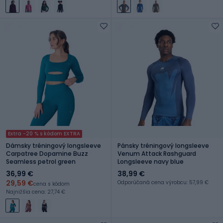
Extra -20 % s kódom EXTRA
Dámsky tréningový longsleeve
Pánsky tréningový longsleeve
Carpatree Dopamine Buzz
Venum Attack Rashguard
Seamless petrol green
Longsleeve navy blue
36,99 €
38,99 €
29,59 €
Odporúčaná cena výrobcu: 57,99 €
cena s kódom
Najnižšia cena: 27,74 €