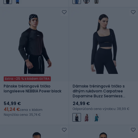
Extra -25 % s kódom EXTRA
Pánske tréningové tričko
Dámske tréningové tričko s
longsleeve NEBBIA Power black
dlhým rukávom Carpatree
Dopamine Buzz Seamless
obsidian black
54,99 €
24,99 €
41,24 €
Odporúčaná cena výrobcu: 38,99 €
cena s kódom
Najnižšia cena: 35,74 €