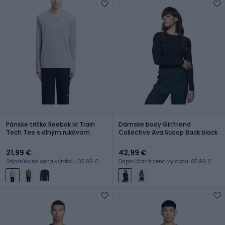
Pánske tričko Reebok Id Train
Dámske body Girlfriend
Tech Tee s dlhým rukávom
Collective Ava Scoop Back black
21,99 €
42,99 €
Odporúčaná cena výrobcu: 36,99 €
Odporúčaná cena výrobcu: 85,99 €