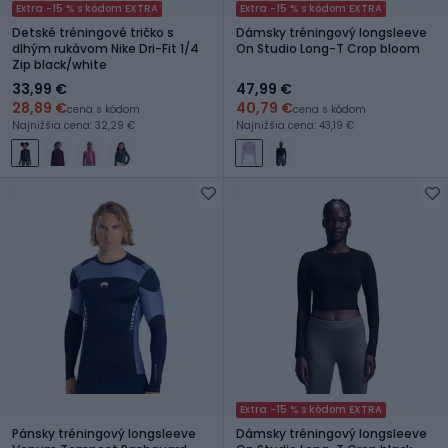
Extra -15 % s kódom EXTRA
Extra -15 % s kódom EXTRA
Detské tréningové tričko s
Dámsky tréningový longsleeve
dlhým rukávom Nike Dri-Fit 1/4
On Studio Long-T Crop bloom
Zip black/white
33,99 €
47,99 €
28,89 €
40,79 €
cena s kódom
cena s kódom
Najnižšia cena: 32,29 €
Najnižšia cena: 43,19 €
Extra -15 % s kódom EXTRA
Pánsky tréningový longsleeve
Dámsky tréningový longsleeve