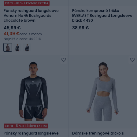
Extra -10 % s kódom EXTRA
Pánsky rashguard longsleeve
Pánske kompresné tričko
Venum No Gi Rashguards
EVERLAST Rashguard Longsleeve
chocolate brown
black 4430
45,99 €
38,99 €
41,39 €
cena s kódom
Najnižšia cena: 44,99 €
Extra -5 % s kódom EXTRA
Pánsky rashguard longsleeve
Dámske tréningové tričko s