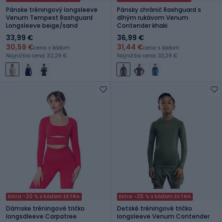
Pánske tréningový longsleeve
Pánsky chránič Rashguard s
Venum Tempest Rashguard
dlhým rukávom Venum
Longsleeve beige/sand
Contender khaki
33,99 €
36,99 €
30,59 €
31,44 €
cena s kódom
cena s kódom
Najnižšia cena: 32,29 €
Najnižšia cena: 33,29 €
Extra -20 % s kódom EXTRA
Extra -25 % s kódom EXTRA
Dámske tréningové tričko
Detské tréningové tričko
longsdleeve Carpatree
longsleeve Venum Contender