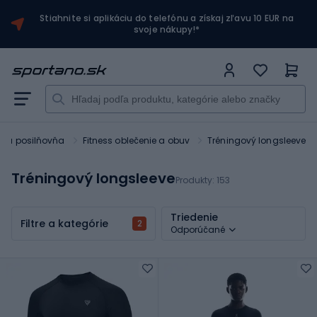
Stiahnite si aplikáciu do telefónu a získaj zľavu 10 EUR na
svoje nákupy!*
ss a posilňovňa
Fitness oblečenie a obuv
Tréningový longsleeve
Tréningový longsleeve
Produkty:
153
Triedenie
Filtre a kategórie
2
Odporúčané