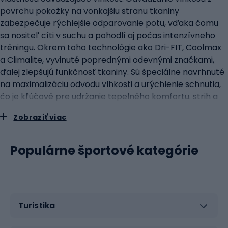
povrchu pokožky na vonkajšiu stranu tkaniny
zabezpečuje rýchlejšie odparovanie potu, vďaka čomu
sa nositeľ cíti v suchu a pohodlí aj počas intenzívneho
tréningu. Okrem toho technológie ako Dri-FIT, Coolmax
a Climalite, vyvinuté poprednými odevnými značkami,
ďalej zlepšujú funkčnosť tkaniny. Sú špeciálne navrhnuté
na maximalizáciu odvodu vlhkosti a urýchlenie schnutia,
čo je kľúčové pre udržanie tepelného komfortu. strih a
strih: ako ovplyvňuje dlhý rukáv tréning? Dlhý rukáv v
Zobraziť viac
tréningových tričkách nie je len otázkou štýlu, ale
predovšetkým funkčnosti. Správny strih a strih dlhého
rukáva môže výrazne ovplyvniť kvalitu tréningu. Dlhý
Populárne športové kategórie
rukáv poskytuje dodatočnú ochranu ramien a predlaktia,
čo môže byť obzvlášť prospešné v chladnejších
podmienkach alebo pri tréningu vonku. Telo je tak lepšie
chránené pred prechladnutím, ako aj pred slnkom alebo
Turistika
drobnými odreninami. Pružnosť materiálu a správny strih
sú rozhodujúce pre voľnosť pohybu. Dlhý rukáv by nemal