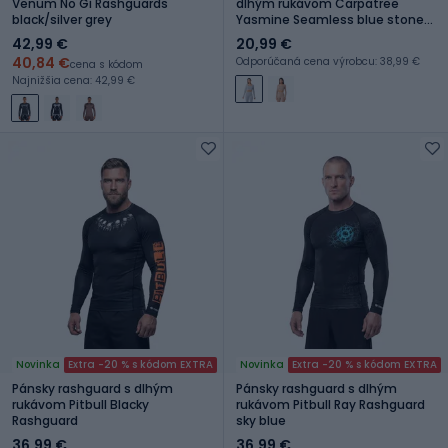
Venum No Gi Rashguards
dlhým rukávom Carpatree
black/silver grey
Yasmine Seamless blue stone
wash
42,99 €
20,99 €
40,84 €
Odporúčaná cena výrobcu: 38,99 €
cena s kódom
Najnižšia cena: 42,99 €
Novinka
Extra -20 % s kódom EXTRA
Novinka
Extra -20 % s kódom EXTRA
Pánsky rashguard s dlhým
Pánsky rashguard s dlhým
rukávom Pitbull Blacky
rukávom Pitbull Ray Rashguard
Rashguard
sky blue
36,99 €
36,99 €