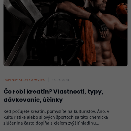
DOPLNKY STRAVY A VÝŽIVA
18.04.2024
Čo robí kreatín? Vlastnosti, typy,
dávkovanie, účinky
Keď počujete kreatín, pomyslíte na kulturistov. Áno, v
kulturistike alebo silových športoch sa táto chemická
zlúčenina často dopĺňa s cieľom zvýšiť hladinu…