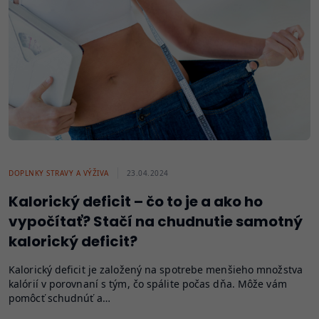
DOPLNKY STRAVY A VÝŽIVA
23.04.2024
Kalorický deficit – čo to je a ako ho
vypočítať? Stačí na chudnutie samotný
kalorický deficit?
Kalorický deficit je založený na spotrebe menšieho množstva
kalórií v porovnaní s tým, čo spálite počas dňa. Môže vám
pomôcť schudnúť a…