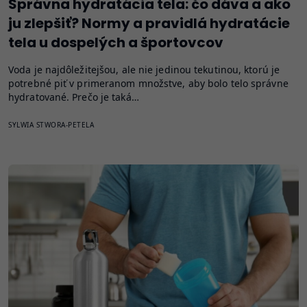
Správna hydratácia tela: čo dáva a ako
ju zlepšiť? Normy a pravidlá hydratácie
tela u dospelých a športovcov
Voda je najdôležitejšou, ale nie jedinou tekutinou, ktorú je
potrebné piť v primeranom množstve, aby bolo telo správne
hydratované. Prečo je taká…
SYLWIA STWORA-PETELA