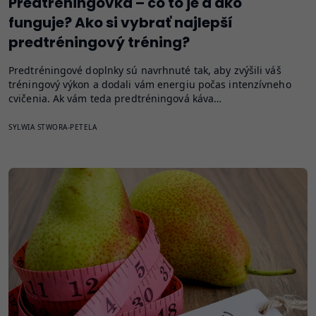
Predtréningovka – čo to je a ako
funguje? Ako si vybrať najlepší
predtréningový tréning?
Predtréningové doplnky sú navrhnuté tak, aby zvýšili váš
tréningový výkon a dodali vám energiu počas intenzívneho
cvičenia. Ak vám teda predtréningová káva…
SYLWIA STWORA-PETELA