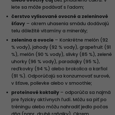
lete sa môže podávať s ľadom;
čerstvo vylisované ovocné a zeleninové
šťavy
– okrem uhasenia smädu dodávajú
telu dôležité vitamíny a minerály;
zelenina a ovocie
– Konkrétne melón (92
% vody), jahody (92 % vody), grapefruit (91
%), melón (90 % vody), slivky (85 %), zelené
uhorky (96 % vody), paradajky (95 %),
reďkovky (94 %) alebo brokolica a karfiol
(91 %). Odporúčajú sa konzumovať surové,
v šťave, polievke alebo v smoothie;
proteínové koktaily
– odporúča sa najmä
pre fyzicky aktívnych ľudí. Môžu sa piť po
tréningu alebo môžu nahradiť jedlo počas
dňa (napr. druhé raňajky). Okrem