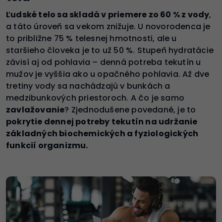
Ľudské telo sa skladá v priemere zo 60 % z vody
,
a táto úroveň sa vekom znižuje. U novorodenca je
to približne 75 % telesnej hmotnosti, ale u
staršieho človeka je to už 50 %. Stupeň hydratácie
závisí aj od pohlavia – denná potreba tekutín u
mužov je vyššia ako u opačného pohlavia. Až dve
tretiny vody sa nachádzajú v bunkách a
medzibunkových priestoroch. A čo je samo
zavlažovanie
? Zjednodušene povedané, je to
pokrytie dennej potreby tekutín na udržanie
základných biochemických a fyziologických
funkcií organizmu.