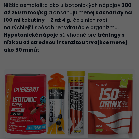
Nižšia osmolalita ako u izotonických nápojov
200
až 250 mmol/kg
a obsahujú menej
sacharidy na
100 ml tekutiny – 2 až 4 g
, čo z nich robí
najrýchlejší spôsob rehydratácie organizmu.
Hypotonické nápoje
sú vhodné pre
tréningy s
nízkou až strednou intenzitou trvajúce menej
ako 60 minút
.