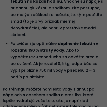
tekutín na každú hodinu
. Vhodné sú nápoje s
pridanou glukózou a sodíkom. Pite postupne,
po malých dúškoch a nečakajte, kým pocítite
smäd (to je prvý príznak miernej
dehydratácie), ale napr. v prestávke medzi
sériami.
Po cvičení je optimálne
doplnenie tekutín v
rozsahu 150 % straty vody
. Ako to
vypočítate? Jednoducho sa odvážte pred a
po cvičení. Ak je rozdiel 0,5 kg, odporúča sa
vypiť približne 750 ml vody v priebehu 2 – 3
hodín po aktivite.
Po tréningu môžete namiesto vody siahnuť po
nápojoch s obsahom sodíka a draslíka, ktoré
lepšie hydratujú vaše telo, ako je napríklad
odstredené mlieko (ak netrpíte intoleranciou na