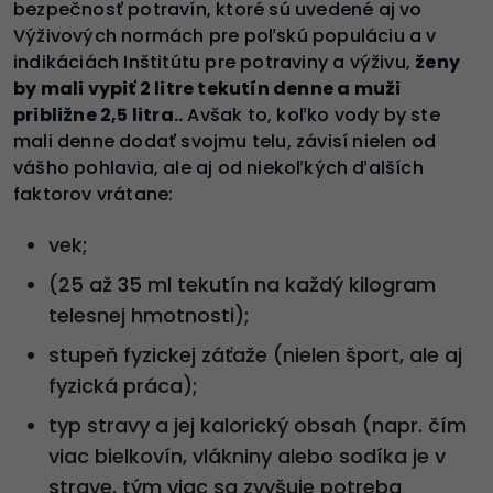
bezpečnosť potravín, ktoré sú uvedené aj vo
Výživových normách pre poľskú populáciu a v
indikáciách Inštitútu pre potraviny a výživu,
ženy
by mali vypiť 2 litre tekutín denne a muži
približne 2,5 litra..
Avšak to, koľko vody by ste
mali denne dodať svojmu telu, závisí nielen od
vášho pohlavia, ale aj od niekoľkých ďalších
faktorov vrátane:
vek;
(25 až 35 ml tekutín na každý kilogram
telesnej hmotnosti);
stupeň fyzickej záťaže (nielen šport, ale aj
fyzická práca);
typ stravy a jej kalorický obsah (napr. čím
viac bielkovín, vlákniny alebo sodíka je v
strave, tým viac sa zvyšuje potreba