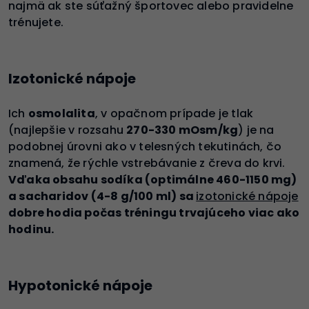
najmä ak ste súťažný športovec alebo pravidelne
trénujete.
Izotonické nápoje
Ich
osmolalita
, v opačnom prípade je tlak
(najlepšie v rozsahu
270-330 mOsm/kg
) je na
podobnej úrovni ako v telesných tekutinách, čo
znamená, že rýchle vstrebávanie z čreva do krvi.
Vďaka obsahu sodíka (optimálne 460-1150 mg)
a sacharidov (4-8 g/100 ml) sa
izotonické nápoje
dobre hodia počas tréningu trvajúceho viac ako
hodinu.
Hypotonické nápoje