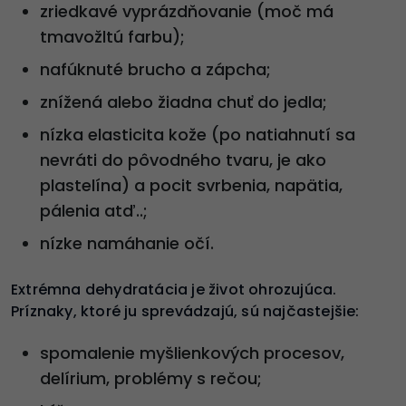
zriedkavé vyprázdňovanie (moč má
tmavožltú farbu);
nafúknuté brucho a zápcha;
znížená alebo žiadna chuť do jedla;
nízka elasticita kože (po natiahnutí sa
nevráti do pôvodného tvaru, je ako
plastelína) a pocit svrbenia, napätia,
pálenia atď..;
nízke namáhanie očí.
Extrémna dehydratácia je život ohrozujúca.
Príznaky, ktoré ju sprevádzajú, sú najčastejšie:
spomalenie myšlienkových procesov,
delírium, problémy s rečou;