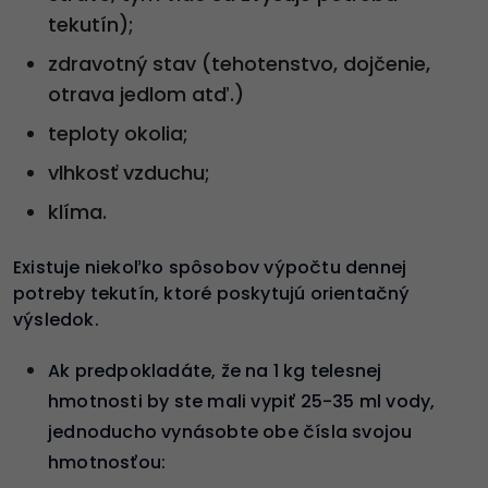
tekutín);
zdravotný stav (tehotenstvo, dojčenie,
otrava jedlom atď.)
teploty okolia;
vlhkosť vzduchu;
klíma.
Existuje niekoľko spôsobov výpočtu dennej
potreby tekutín, ktoré poskytujú orientačný
výsledok.
Ak predpokladáte, že na 1 kg telesnej
hmotnosti by ste mali vypiť 25-35 ml vody,
jednoducho vynásobte obe čísla svojou
hmotnosťou: