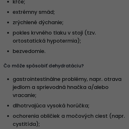
kŕče;
extrémny smäd;
zrýchlené dýchanie;
pokles krvného tlaku v stoji (tzv.
ortostatická hypotermia);
bezvedomie.
Čo môže spôsobiť dehydratáciu?
gastrointestinálne problémy, napr. otrava
jedlom a sprievodná hnačka a/alebo
vracanie;
dlhotrvajúca vysoká horúčka;
ochorenia obličiek a močových ciest (napr.
cystitída);