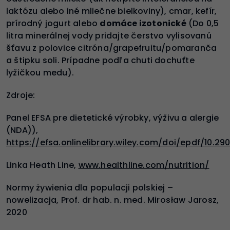
laktózu alebo iné mliečne bielkoviny), cmar, kefír,
prírodný jogurt alebo
domáce izotonické
(Do 0,5
litra minerálnej vody pridajte čerstvo vylisovanú
šťavu z polovice citróna/grapefruitu/pomaranča
a štipku soli. Prípadne podľa chuti dochuťte
lyžičkou medu).
Zdroje:
Panel EFSA pre dietetické výrobky, výživu a alergie
(NDA)),
https://efsa.onlinelibrary.wiley.com/doi/epdf/10.290
Linka Heath Line,
w
ww.healthline.com/nutrition/
Normy żywienia dla populacji polskiej –
nowelizacja, Prof. dr hab. n. med. Mirosław Jarosz,
2020