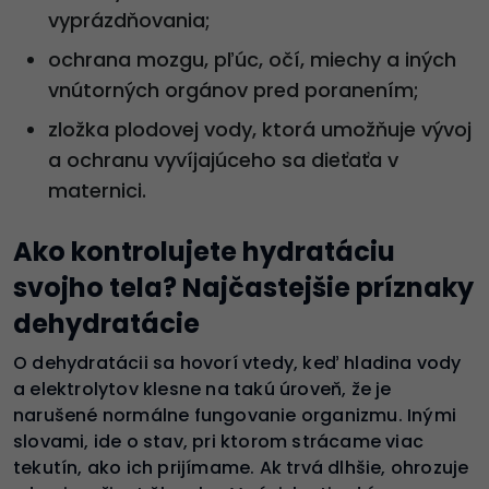
vyprázdňovania;
ochrana mozgu, pľúc, očí, miechy a iných
vnútorných orgánov pred poranením;
zložka plodovej vody, ktorá umožňuje vývoj
a ochranu vyvíjajúceho sa dieťaťa v
maternici.
Ako kontrolujete hydratáciu
svojho tela? Najčastejšie príznaky
dehydratácie
O dehydratácii sa hovorí vtedy, keď hladina vody
a elektrolytov klesne na takú úroveň, že je
narušené normálne fungovanie organizmu. Inými
slovami, ide o stav, pri ktorom strácame viac
tekutín, ako ich prijímame. Ak trvá dlhšie, ohrozuje