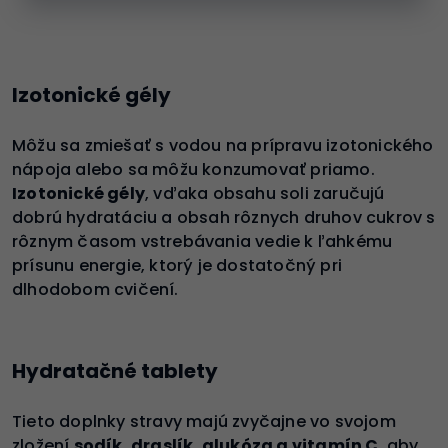
Izotonické gély
Môžu sa zmiešať s vodou na prípravu izotonického
nápoja alebo sa môžu konzumovať priamo.
Izotonické gély
, vďaka obsahu soli zaručujú
dobrú hydratáciu a obsah rôznych druhov cukrov s
rôznym časom vstrebávania vedie k ľahkému
prísunu energie, ktorý je dostatočný pri
dlhodobom cvičení.
Hydratačné tablety
Tieto doplnky stravy majú zvyčajne vo svojom
zložení
sodík, draslík, glukóza a vitamín C
, aby