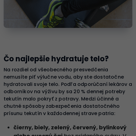
Čo najlepšie hydratuje telo?
Na rozdiel od všeobecného presvedčenia
nemusíte piť výlučne vodu, aby ste dostatočne
hydratovali svoje telo. Podľa odporúčaní lekárov a
odborníkov na výživu by sa 20 % dennej potreby
tekutín malo pokryť z potravy. Medzi účinné a
chutné spôsoby zabezpečenia dostatočného
prísunu tekutín v každodennej strave patria:
čierny, biely, zelený, červený, bylinkový
alebo ovocný čaj
bez pridaného cukru. V