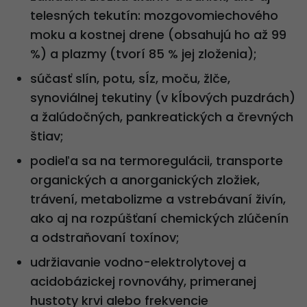
telesných tekutín: mozgovomiechového
moku a kostnej drene (obsahujú ho až 99
%) a plazmy (tvorí 85 % jej zloženia);
súčasť slín, potu, sĺz, moču, žlče,
synoviálnej tekutiny (v kĺbových puzdrách)
a žalúdočných, pankreatických a črevných
štiav;
podieľa sa na termoregulácii, transporte
organických a anorganických zložiek,
trávení, metabolizme a vstrebávaní živín,
ako aj na rozpúšťaní chemických zlúčenín
a odstraňovaní toxínov;
udržiavanie vodno-elektrolytovej a
acidobázickej rovnováhy, primeranej
hustoty krvi alebo frekvencie