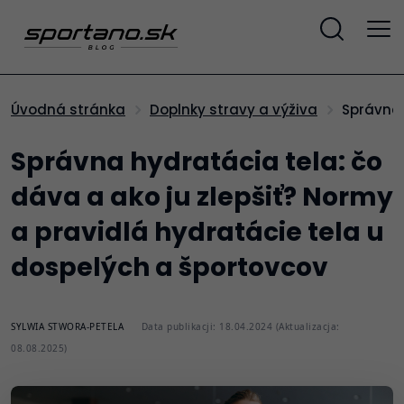
Správna
Úvodná stránka
Doplnky stravy a výživa
Správna hydratácia tela: čo
dáva a ako ju zlepšiť? Normy
a pravidlá hydratácie tela u
dospelých a športovcov
SYLWIA STWORA-PETELA
Data publikacji: 18.04.2024 (Aktualizacja:
08.08.2025)