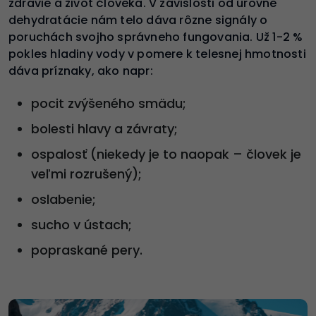
zdravie a život človeka. V závislosti od úrovne
dehydratácie nám telo dáva rôzne signály o
poruchách svojho správneho fungovania. Už 1-2 %
pokles hladiny vody v pomere k telesnej hmotnosti
dáva príznaky, ako napr:
pocit zvýšeného smädu;
bolesti hlavy a závraty;
ospalosť (niekedy je to naopak – človek je
veľmi rozrušený);
oslabenie;
sucho v ústach;
popraskané pery.