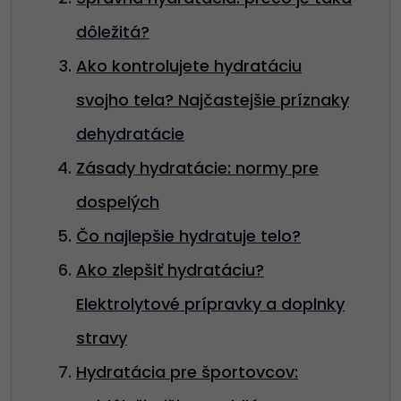
dôležitá?
Ako kontrolujete hydratáciu
svojho tela? Najčastejšie príznaky
dehydratácie
Zásady hydratácie: normy pre
dospelých
Čo najlepšie hydratuje telo?
Ako zlepšiť hydratáciu?
Elektrolytové prípravky a doplnky
stravy
Hydratácia pre športovcov: