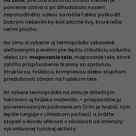
na zimu
, pretože vnútorná strana stehien je
pomerne citlivá a pri dlhodobom nosení
nepohodlného odevu sa môže ľahko poškodiť.
Dobrým riešením by boli ploché švy, ktoré ležia
veľmi plocho.
Na zimu si vyberte aj termoprádlo vybavené
sieťovanými panelmi pre lepšiu cirkuláciu vzduchu
alebo tzv.
mapovanie tela
, mapovanie tela, ktoré
zahŕňa prispôsobenie tkaniny so správnou
štruktúrou, hrúbkou, kompresiou alebo stupňom
priedušnosti zónam na ľudskom tele.
Pri výbere termoprádla na zimu je dôležitým
faktorom aj hrúbka materiálu – prispôsobte ju
poveternostným podmienkam (čím je hrubší, tým
lepšie funguje v chladnom počasí) a zvážte
stupeň odvodu vlhkosti v závislosti od intenzity
vykonávanej fyzickej aktivity.