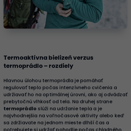
Termoaktívna bielizeň verzus
termoprádlo – rozdiely
Hlavnou úlohou termoprádla je pomáhať
regulovať teplo počas intenzívneho cvičenia a
udržiavať ho na optimálnej úrovni, ako aj odvádzať
prebytočnú vlhkosť od tela. Na druhej strane
termoprádlo
slúži na udržanie tepla a je
najvhodnejšia na voľnočasové aktivity alebo keď
sa zdržiavate na jednom mieste dlhší čas a
potrebujete si udržať pohodlie počas chladného