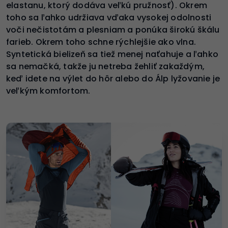
elastanu, ktorý dodáva veľkú pružnosť). Okrem
toho sa ľahko udržiava vďaka vysokej odolnosti
voči nečistotám a plesniam a ponúka širokú škálu
farieb. Okrem toho schne rýchlejšie ako vlna.
Syntetická bielizeň sa tiež menej naťahuje a ľahko
sa nemačká, takže ju netreba žehliť zakaždým,
keď idete na výlet do hôr alebo do Álp lyžovanie je
veľkým komfortom.