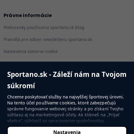
Právne informácie
Podmienky používania sportano.sk blog
Pravidlá pre odber newsletteru sportano.sk
Nastavenia súborov cookie
Sportano.sk - Záleží nám na Tvojom
Sledujte nás
súkromí
Chceme poskytovať služby na najvyššej športovej úrovni.
Na tento účel používame cookies, ktoré zabezpečujú
správne fungovanie webovej stránky a po získaní Tvojho
PREJSŤ DO OBCHODU
súhlasu aj na marketingové účely. Ak klikneš na „Prijať
všetko“, súhlasíš so spracovaním spoločnosťou
SPORTANO.COM sp. z o.o. a jej dôveryhodných partnerov
Nastavenia
tvojích osobných údajov v súlade s nastaveniami tvojho
©2022-2026 Sportano