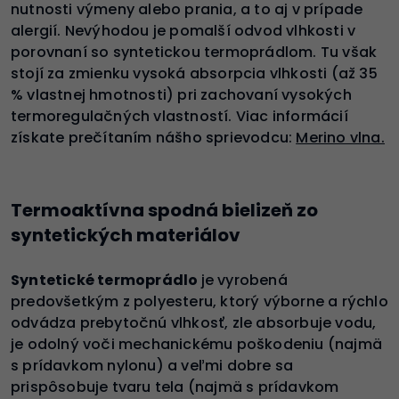
nutnosti výmeny alebo prania, a to aj v prípade
alergií. Nevýhodou je pomalší odvod vlhkosti v
porovnaní so syntetickou termoprádlom. Tu však
stojí za zmienku vysoká absorpcia vlhkosti (až 35
% vlastnej hmotnosti) pri zachovaní vysokých
termoregulačných vlastností. Viac informácií
získate prečítaním nášho sprievodcu:
Merino vlna.
Termoaktívna spodná bielizeň zo
syntetických materiálov
Syntetické termoprádlo
je vyrobená
predovšetkým z polyesteru, ktorý výborne a rýchlo
odvádza prebytočnú vlhkosť, zle absorbuje vodu,
je odolný voči mechanickému poškodeniu (najmä
s prídavkom nylonu) a veľmi dobre sa
prispôsobuje tvaru tela (najmä s prídavkom