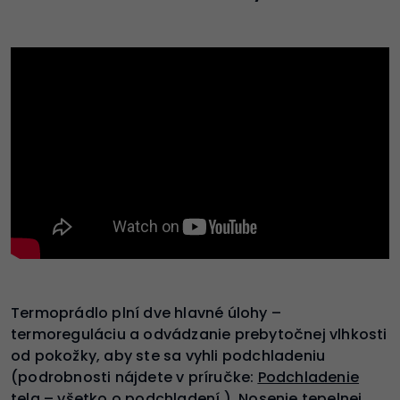
Termoprádlo plní dve hlavné úlohy –
termoreguláciu a odvádzanie prebytočnej vlhkosti
od pokožky, aby ste sa vyhli podchladeniu
(podrobnosti nájdete v príručke:
Podchladenie
tela – všetko o podchladení
). Nosenie tepelnej