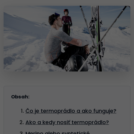
Obsah:
Čo je termoprádlo a ako funguje?
Ako a kedy nosiť termoprádlo?
Merino alebo syntetické