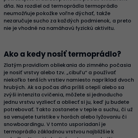
dňa. Na rozdiel od termoprádla termoprádlo
neumožňuje pokožke voľne dýchať, takže
nezaručuje sucho za každých podmienok, a preto
nie je vhodné na namáhavú fyzickú aktivitu.
Ako a kedy nosiť termoprádlo?
Zlatým pravidlom obliekania do zimného počasia
je nosiť vrstvy alebo tzv. „cibuľu“ a používať
niekoľko tenších vrstiev namiesto napríklad dvoch
hrubých. Ak sa počas dňa príliš oteplí alebo sa
zvýši intenzita cvičenia, môžete si jednoducho
jednu vrstvu vyzliecť a obliecť si ju, keď ju budete
potrebovať. Takto zostanete v teple a suchu, či už
sa venujete turistike v horách alebo lyžovaniu či
snowboardingu. V tomto usporiadaní je
termoprádlo základnou vrstvou najbližšie k