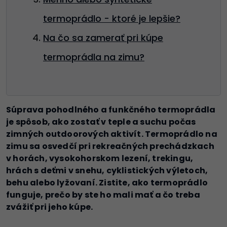
termoprádlo - ktoré je lepšie?
Na čo sa zamerať pri kúpe
termoprádla na zimu?
Súprava pohodlného a funkčného termoprádla
je spôsob, ako zostať v teple a suchu počas
zimných outdoorových aktivít. Termoprádlo na
zimu sa osvedčí pri rekreačných prechádzkach
v horách, vysokohorskom lezení, trekingu,
hrách s deťmi v snehu, cyklistických výletoch,
behu alebo lyžovaní. Zistite, ako termoprádlo
funguje, prečo by ste ho mali mať a čo treba
zvážiť pri jeho kúpe.