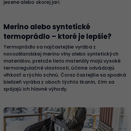
jesene alebo skorej jari.
Merino alebo syntetické
termoprádlo – ktoré je lepšie?
Termoprádlo sa najčastejšie vyrába z
novozélandskej merino vlny alebo syntetických
materiálov, pretože tieto materiály majú vysoké
termoregulačné vlastnosti, účinne odvádzajú
vlhkosť a rýchlo schnú. Čoraz častejšie sa spodná
bielizeň vyrába z oboch týchto tkanín, čím sa
spájajú ich hlavné výhody.