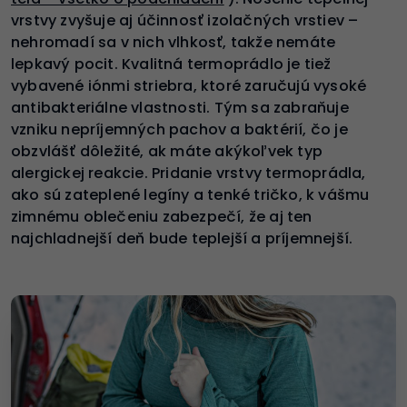
vrstvy zvyšuje aj účinnosť izolačných vrstiev –
nehromadí sa v nich vlhkosť, takže nemáte
lepkavý pocit. Kvalitná termoprádlo je tiež
vybavené iónmi striebra, ktoré zaručujú vysoké
antibakteriálne vlastnosti. Tým sa zabraňuje
vzniku nepríjemných pachov a baktérií, čo je
obzvlášť dôležité, ak máte akýkoľvek typ
alergickej reakcie. Pridanie vrstvy termoprádla,
ako sú zateplené legíny a tenké tričko, k vášmu
zimnému oblečeniu zabezpečí, že aj ten
najchladnejší deň bude teplejší a príjemnejší.