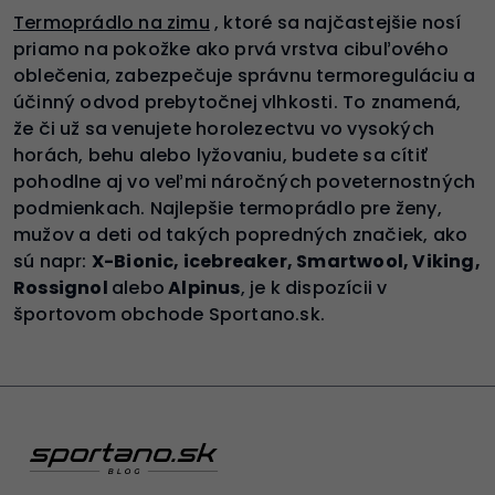
Termoprádlo na zimu
, ktoré sa najčastejšie nosí
priamo na pokožke ako prvá vrstva cibuľového
oblečenia, zabezpečuje správnu termoreguláciu a
účinný odvod prebytočnej vlhkosti. To znamená,
že či už sa venujete horolezectvu vo vysokých
horách, behu alebo lyžovaniu, budete sa cítiť
pohodlne aj vo veľmi náročných poveternostných
podmienkach. Najlepšie termoprádlo pre ženy,
mužov a deti od takých popredných značiek, ako
sú napr:
X-Bionic, icebreaker, Smartwool, Viking,
Rossignol
alebo
Alpinus
, je k dispozícii v
športovom obchode Sportano.sk.