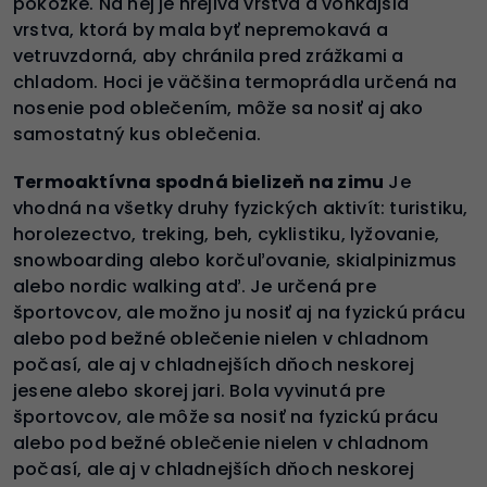
pokožke. Na nej je hrejivá vrstva a vonkajšia
vrstva, ktorá by mala byť nepremokavá a
vetruvzdorná, aby chránila pred zrážkami a
chladom. Hoci je väčšina termoprádla určená na
nosenie pod oblečením, môže sa nosiť aj ako
samostatný kus oblečenia.
Termoaktívna spodná bielizeň na zimu
Je
vhodná na všetky druhy fyzických aktivít: turistiku,
horolezectvo, treking, beh, cyklistiku, lyžovanie,
snowboarding alebo korčuľovanie, skialpinizmus
alebo nordic walking atď. Je určená pre
športovcov, ale možno ju nosiť aj na fyzickú prácu
alebo pod bežné oblečenie nielen v chladnom
počasí, ale aj v chladnejších dňoch neskorej
jesene alebo skorej jari. Bola vyvinutá pre
športovcov, ale môže sa nosiť na fyzickú prácu
alebo pod bežné oblečenie nielen v chladnom
počasí, ale aj v chladnejších dňoch neskorej