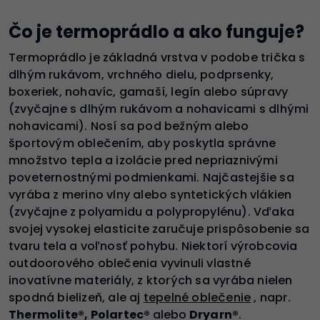
Čo je termoprádlo a ako funguje?
Termoprádlo je základná vrstva v podobe trička s
dlhým rukávom, vrchného dielu, podprsenky,
boxeriek, nohavíc, gamaší, legín alebo súpravy
(zvyčajne s dlhým rukávom a nohavicami s dlhými
nohavicami). Nosí sa pod bežným alebo
športovým oblečením, aby poskytla správne
množstvo tepla a izolácie pred nepriaznivými
poveternostnými podmienkami. Najčastejšie sa
vyrába z merino vlny alebo syntetických vlákien
(zvyčajne z polyamidu a polypropylénu). Vďaka
svojej vysokej elasticite zaručuje prispôsobenie sa
tvaru tela a voľnosť pohybu. Niektorí výrobcovia
outdoorového oblečenia vyvinuli vlastné
inovatívne materiály, z ktorých sa vyrába nielen
spodná bielizeň, ale aj
tepelné oblečenie
, napr.
Thermolite®, Polartec®
alebo
Dryarn®
.