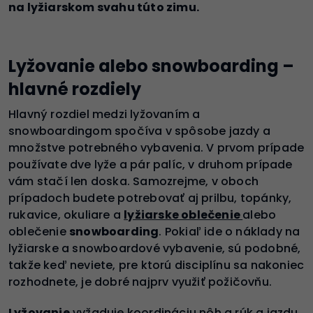
na lyžiarskom svahu túto zimu.
Lyžovanie alebo snowboarding –
hlavné rozdiely
Hlavný rozdiel medzi lyžovaním a
snowboardingom spočíva v spôsobe jazdy a
množstve potrebného vybavenia. V prvom prípade
používate dve lyže a pár palíc, v druhom prípade
vám stačí len doska. Samozrejme, v oboch
prípadoch budete potrebovať aj prilbu, topánky,
rukavice, okuliare a
lyžiarske oblečenie
alebo
oblečenie
snowboarding
. Pokiaľ ide o náklady na
lyžiarske a snowboardové vybavenie, sú podobné,
takže keď neviete, pre ktorú disciplínu sa nakoniec
rozhodnete, je dobré najprv využiť požičovňu.
Lyžovanie
vyžaduje koordináciu nôh a rúk a jazdu