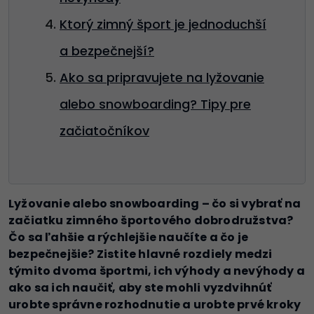
Ktorý zimný šport je jednoduchší
a bezpečnejší?
Ako sa pripravujete na lyžovanie
alebo snowboarding? Tipy pre
začiatočníkov
Lyžovanie alebo snowboarding – čo si vybrať na
začiatku zimného športového dobrodružstva?
Čo sa ľahšie a rýchlejšie naučíte a čo je
bezpečnejšie? Zistite hlavné rozdiely medzi
týmito dvoma športmi, ich výhody a nevýhody a
ako sa ich naučiť, aby ste mohli
vyzdvihnúť
urobte správne rozhodnutie a urobte prvé kroky