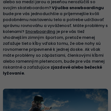
alebo sa medzi jarou a jeseňou nerozlúčiš so
svojím skateboardom?
Výučba snowboardingu
bude pre vás jednoduchšie a príjemnejšie kvôli
podobnému nastaveniu tela a potrebe udržiavať
správnu rovnováhu a vyváženosť. Máte problémy s
kolenami?
Snowboarding
je pre vás tiež
vhodnejším zimným športom, pretože menej
zaťažuje tieto kĺby vďaka tomu, že obe nohy sú
rovnomerne pripevnené k jednej doske. Ak však
máte problémy so zápästiami, členkovými kĺbmi
alebo ramenným pletencom, bude pre vás menej
riskantné a zaťažujúce
zjazdové alebo bežecké
lyžovanie
.