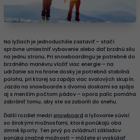
Na lyžiach je jednoduchšie zastaviť – stačí
správne umiestniť vybavenie alebo dať brzdnú silu
na jednu stranu. Pri snowboardingu je potrebné do
brzdného manévru vložiť viac energie – na
udržanie sa na hrane dosky je potrebná stabilná
poloha, pri ktorej sa zapája viac svalových skupín.
Jazda na snowboarde s dvoma doskami sa spája
aj s menším počtom pádov – opora palíc pomáha
zabrániť tomu, aby ste sa zaborili do snehu.
Ďalší rozdiel medzi
snowboard
a lyžovanie súvisí
so širokými možnosťami, ktoré ponúkajú oba
zimné športy. Ten prvý po zvládnutí základov
ponúka značné možnosti – môžete si vyskúšať