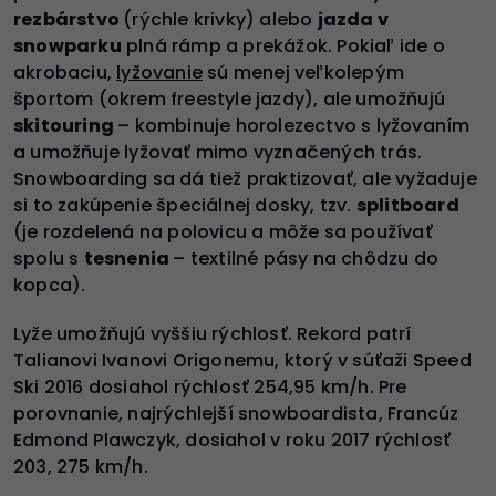
rezbárstvo
(rýchle krivky) alebo
jazda v
snowparku
plná rámp a prekážok. Pokiaľ ide o
akrobaciu,
lyžovanie
sú menej veľkolepým
športom (okrem freestyle jazdy), ale umožňujú
skitouring
– kombinuje horolezectvo s lyžovaním
a umožňuje lyžovať mimo vyznačených trás.
Snowboarding sa dá tiež praktizovať, ale vyžaduje
si to zakúpenie špeciálnej dosky, tzv.
splitboard
(je rozdelená na polovicu a môže sa používať
spolu s
tesnenia
– textilné pásy na chôdzu do
kopca).
Lyže umožňujú vyššiu rýchlosť. Rekord patrí
Talianovi Ivanovi Origonemu, ktorý v súťaži Speed
Ski 2016 dosiahol rýchlosť 254,95 km/h. Pre
porovnanie, najrýchlejší snowboardista, Francúz
Edmond Plawczyk, dosiahol v roku 2017 rýchlosť
203, 275 km/h.