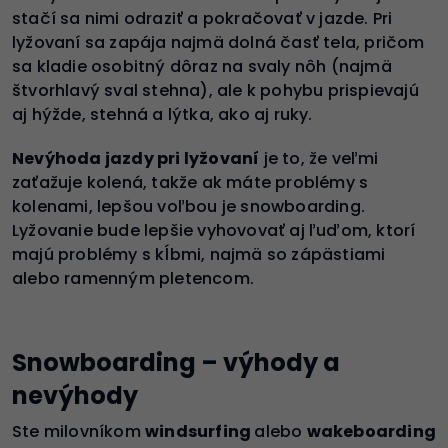
stačí sa nimi odraziť a pokračovať v jazde. Pri
lyžovaní sa zapája najmä dolná časť tela, pričom
sa kladie osobitný dôraz na svaly nôh (najmä
štvorhlavý sval stehna), ale k pohybu prispievajú
aj hýžde, stehná a lýtka, ako aj ruky.
Nevýhoda
jazdy
pri lyžovaní
je to, že veľmi
zaťažuje kolená, takže ak máte problémy s
kolenami, lepšou voľbou je snowboarding.
Lyžovanie bude lepšie vyhovovať aj ľuďom, ktorí
majú problémy s kĺbmi, najmä so zápästiami
alebo ramenným pletencom.
Snowboarding – výhody a
nevýhody
Ste milovníkom
windsurfing
alebo
wakeboarding