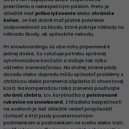
prekríženiu a nebezpečným pádom. Preto je
dôležité mať
prilba
lyžovanie
alebo
chrániče
kolien
. Je tiež dobré mať platné poistenie
zodpovednosti za škodu, ktoré pokryje náklady na
náhradu škody, ak spôsobíte nehodu.
Pri snowboardingu sú obe nohy pripevnené k
jednej doske, čo vylučuje potrebu správnej
synchronizácie končatín a znižuje tak riziko
vážneho zranenia/úrazu. Na druhej strane pády
dozadu alebo dopredu môžu spôsobiť problémy s
chrbticou alebo poranenia zápästia či chvostovej
kosti. Na kompenzáciu rizika zranenia používajte
chránič chrbta
, tzv. korytnačka a
polstrované
rukavice na snowboard
. Z hľadiska bezpečnosti
na svahoch je tiež dôležité vedieť prispôsobiť
rýchlosť a štýl jazdy poveternostným
podmienkam a podmienkam na svahu alebo trati,