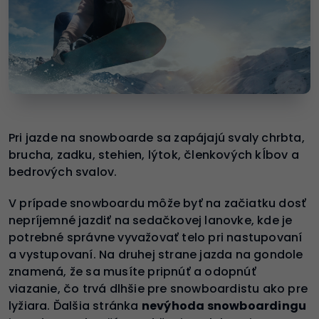
Pri jazde na snowboarde sa zapájajú svaly chrbta,
brucha, zadku, stehien, lýtok, členkových kĺbov a
bedrových svalov.
V prípade snowboardu môže byť na začiatku dosť
nepríjemné jazdiť na sedačkovej lanovke, kde je
potrebné správne vyvažovať telo pri nastupovaní
a vystupovaní. Na druhej strane jazda na gondole
znamená, že sa musíte pripnúť a odopnúť
viazanie, čo trvá dlhšie pre snowboardistu ako pre
lyžiara. Ďalšia stránka
nevýhoda snowboardingu