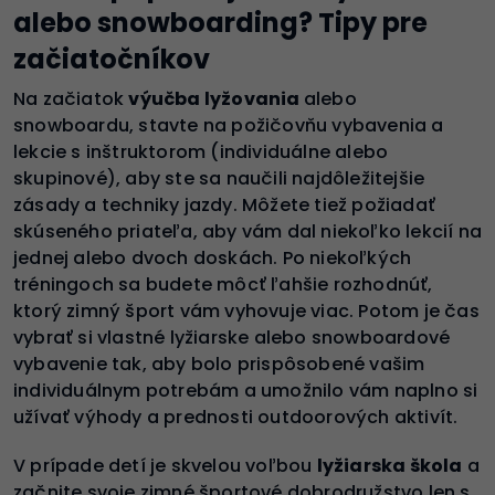
alebo snowboarding? Tipy pre
začiatočníkov
Na začiatok
výučba lyžovania
alebo
snowboardu, stavte na požičovňu vybavenia a
lekcie s inštruktorom (individuálne alebo
skupinové), aby ste sa naučili najdôležitejšie
zásady a techniky jazdy. Môžete tiež požiadať
skúseného priateľa, aby vám dal niekoľko lekcií na
jednej alebo dvoch doskách. Po niekoľkých
tréningoch sa budete môcť ľahšie rozhodnúť,
ktorý zimný šport vám vyhovuje viac. Potom je čas
vybrať si vlastné lyžiarske alebo snowboardové
vybavenie tak, aby bolo prispôsobené vašim
individuálnym potrebám a umožnilo vám naplno si
užívať výhody a prednosti outdoorových aktivít.
V prípade detí je skvelou voľbou
lyžiarska škola
a
začnite svoje zimné športové dobrodružstvo len s