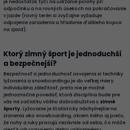
je nedostatok tyčí na udržanie polohy pri
odpočinku a na rovných úsekoch na pokračovanie
v jazde (rovný terén si zvyčajne vyžaduje
odpojenie zariadenia a hľadanie ďalšieho kopca
na zjazd).
Ktorý zimný šport je jednoduchší
a bezpečnejší?
Bezpečnosť a jednoduchosť osvojenia si techniky
lyžovania a snowboardingu je do veľkej miery
individuálna záležitosť, preto nie je možné
jednoznačne povedať, ktorá disciplína bude pre
vás na začiatku vášho dobrodružstva s
zimné
športy
. Lyžovanie je štatisticky náchylnejšie na
zranenia ako snowboarding, okrem iného aj preto,
že nohy a ruky pracujú nezávisle od seba, čo môže
viesť k ich rozpojeniu alebo vzájomnému