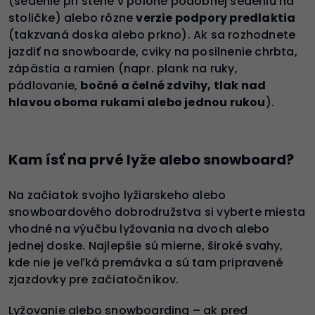
(sedenie pri stene v polohe podobnej sedeniu na
stoličke) alebo rôzne
verzie podpory predlaktia
(takzvaná doska alebo prkno). Ak sa rozhodnete
jazdiť na snowboarde, cviky na posilnenie chrbta,
zápästia a ramien (napr. plank na ruky,
pádlovanie,
bočné a čelné zdvihy, tlak nad
hlavou oboma rukami alebo jednou rukou
).
Kam ísť na prvé lyže alebo snowboard?
Na začiatok svojho lyžiarskeho alebo
snowboardového dobrodružstva si vyberte miesta
vhodné na výučbu lyžovania na dvoch alebo
jednej doske. Najlepšie sú mierne, široké svahy,
kde nie je veľká premávka a sú tam pripravené
zjazdovky pre začiatočníkov.
Lyžovanie alebo snowboarding – ak pred