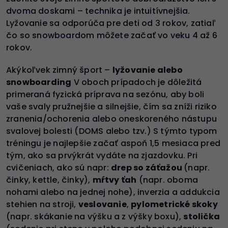
dvoma doskami – technika je intuitívnejšia.
Lyžovanie sa odporúča pre deti od 3 rokov, zatiaľ
čo so snowboardom môžete začať vo veku 4 až 6
rokov.
Akýkoľvek zimný šport –
lyžovanie alebo
snowboarding
V oboch prípadoch je dôležitá
primeraná fyzická príprava na sezónu, aby boli
vaše svaly pružnejšie a silnejšie, čím sa zníži riziko
zranenia/ochorenia alebo oneskoreného nástupu
svalovej bolesti (DOMS alebo tzv.) S týmto typom
tréningu je najlepšie začať aspoň 1,5 mesiaca pred
tým, ako sa prvýkrát vydáte na zjazdovku. Pri
cvičeniach, ako sú napr:
drep so záťažou
(napr.
činky, kettle, činky),
mŕtvy ťah
(napr. oboma
nohami alebo na jednej nohe), inverzia a addukcia
stehien na stroji,
veslovanie
,
pylometrické skoky
(napr. skákanie na výšku a z výšky boxu),
stolička