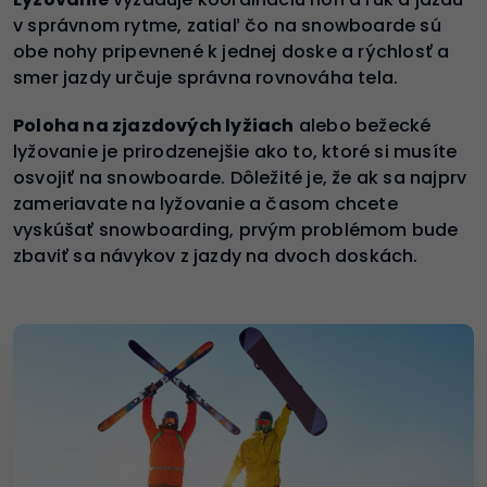
v správnom rytme, zatiaľ čo na snowboarde sú
obe nohy pripevnené k jednej doske a rýchlosť a
smer jazdy určuje správna rovnováha tela.
Poloha na zjazdových lyžiach
alebo bežecké
lyžovanie je prirodzenejšie ako to, ktoré si musíte
osvojiť na snowboarde. Dôležité je, že ak sa najprv
zameriavate na lyžovanie a časom chcete
vyskúšať snowboarding, prvým problémom bude
zbaviť sa návykov z jazdy na dvoch doskách.