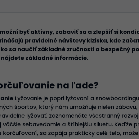
žní byť aktívny, zabaviť sa a zlepšiť si kondíc
rinášajú pravidelné návštevy klziska, kde zač
o sa naučiť základné zručnosti a bezpečný po
nájdete základné informácie.
orčuľovanie na ľade?
anie
Lyžovanie je popri lyžovaní a snowboarding
ých športov, ktorý nám umožňuje nielen zábavu, al
ravidelne lyžovať, zaznamenáte všestranný rozvoj s
j väčšie sebavedomie a štíhlejšiu siluetu. Keďže pr
 korčuľovaní, sa zapája prakticky celé telo, môžete