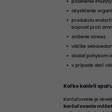
posilnenie imunity
okysličenie organ
produkciu endorfí
bojovať proti zim
zníženie stresu;
väčšie sebavedom
dodať pohybom l
v prípade detí väč
Koľko kalórií spaľ
Korčuľovanie je skve
korčuľovania môžete