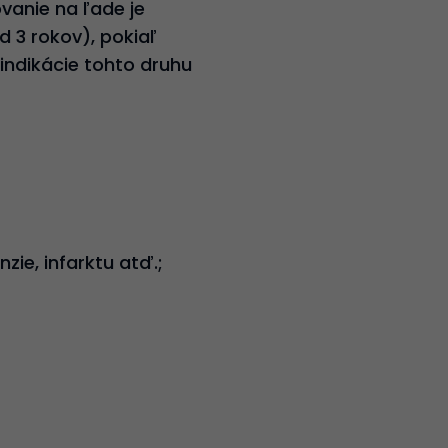
ovanie na ľade je
 3 rokov), pokiaľ
indikácie tohto druhu
zie, infarktu atď.;