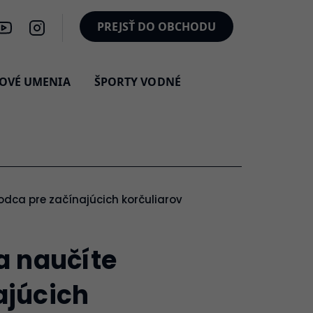
PREJSŤ DO OBCHODU
OVÉ UMENIA
ŠPORTY VODNÉ
odca pre začínajúcich korčuliarov
a naučíte
ajúcich