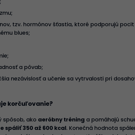
;
izmu;
nov, tzv. hormónov šťastia, ktoré podporujú poc
nému blues;
ie;
adnosť a pôvab;
šia nezávislosť a učenie sa vytrvalosti pri dosaho
uje korčuľovanie?
lý spôsob, ako
aeróbny tréning
a pomáhajú schu
 spáliť 350 až 600 kcal
. Konečná hodnota spálený