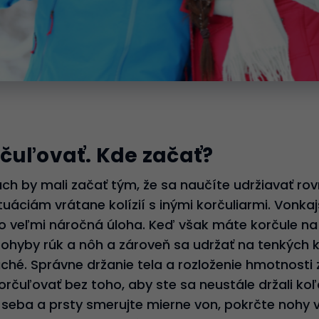
čuľovať. Kde začať?
ach by mali začať tým, že sa naučíte udržiavať ro
uáciám vrátane kolízií s inými korčuliarmi. Vonk
o veľmi náročná úloha. Keď však máte korčule na
hyby rúk a nôh a zároveň sa udržať na tenkých kl
uché. Správne držanie tela a rozloženie hmotnosti z
čuľovať bez toho, aby ste sa neustále držali koľa
 seba a prsty smerujte mierne von, pokrčte nohy 