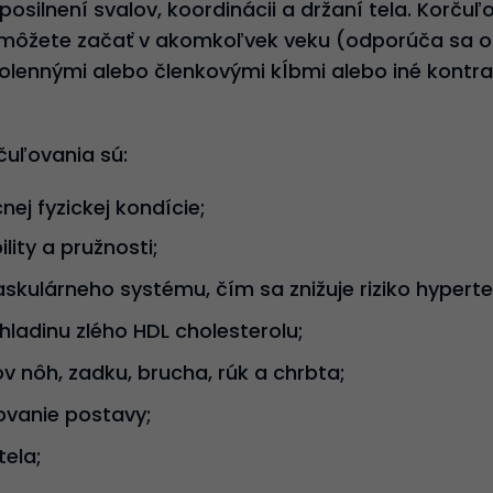
osilnení svalov, koordinácii a držaní tela. Korčuľ
môžete začať v akomkoľvek veku (odporúča sa od
lennými alebo členkovými kĺbmi alebo iné kontra
čuľovania sú:
ej fyzickej kondície;
bility a pružnosti;
skulárneho systému, čím sa znižuje riziko hyperten
ladinu zlého HDL cholesterolu;
v nôh, zadku, brucha, rúk a chrbta;
rovanie postavy;
tela;