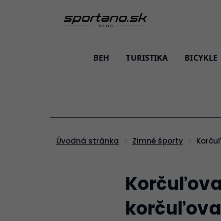
BEH
TURISTIKA
BICYKLE
Korču
Úvodná stránka
Zimné športy
Korčuľovan
korčuľova