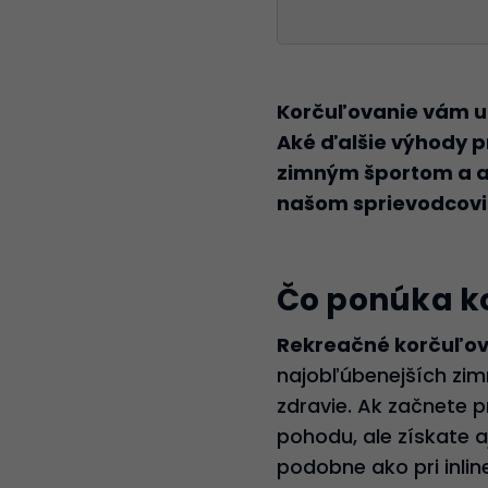
Korčuľovanie vám umo
Aké ďalšie výhody p
zimným športom a ak
našom sprievodcovi 
Čo ponúka k
Rekreačné korčuľov
najobľúbenejších zimn
zdravie. Ak začnete p
pohodu, ale získate a
podobne ako pri inline