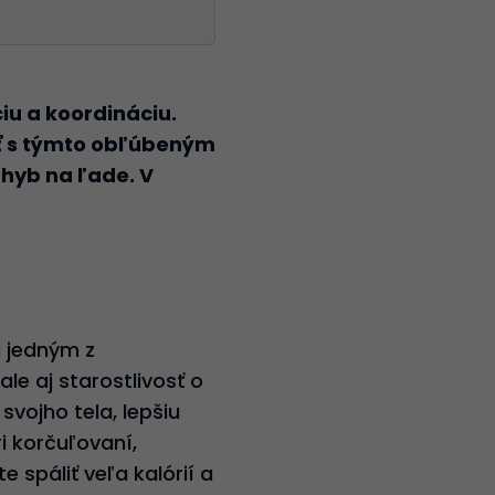
iu a koordináciu.
ať s týmto obľúbeným
hyb na ľade. V
u jedným z
e aj starostlivosť o
vojho tela, lepšiu
i korčuľovaní,
 spáliť veľa kalórií a