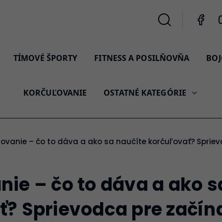
TÍMOVÉ ŠPORTY
FITNESS A POSILŇOVŇA
BOJ
KORČUĽOVANIE
OSTATNÉ KATEGÓRIE
ľovanie – čo to dáva a ako sa naučíte korčuľovať? Spriev
ie – čo to dáva a ako s
ť? Sprievodca pre začín