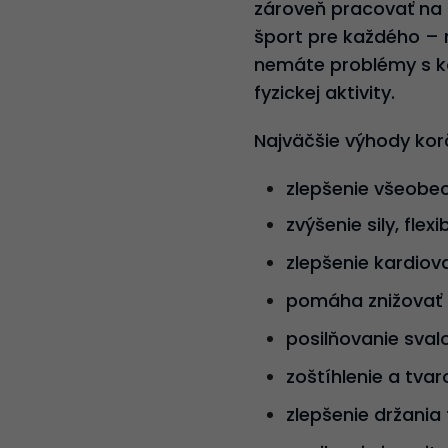
zároveň pracovať na p
šport pre každého – 
nemáte problémy s ko
fyzickej aktivity.
Najväčšie výhody kor
zlepšenie všeobecn
zvýšenie sily, flexi
zlepšenie kardiova
pomáha znižovať h
posilňovanie svalo
zoštíhlenie a tva
zlepšenie držania 