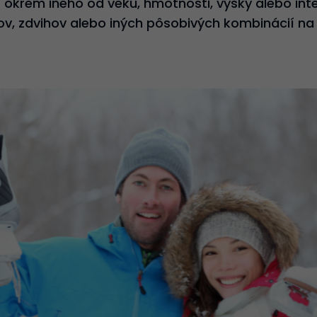
 okrem iného od veku, hmotnosti, výšky alebo intenz
kov, zdvihov alebo iných pôsobivých kombinácií na