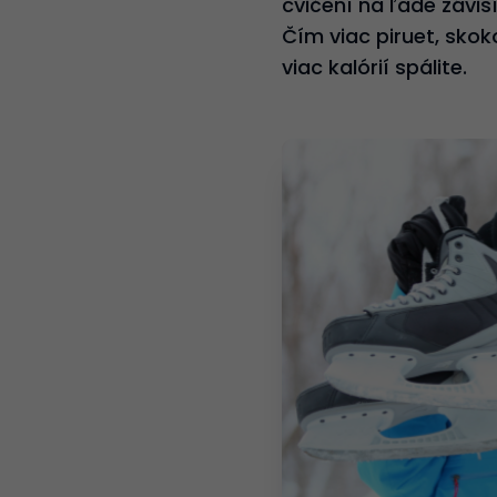
cvičení na ľade závisí
Čím viac piruet, sko
viac kalórií spálite.