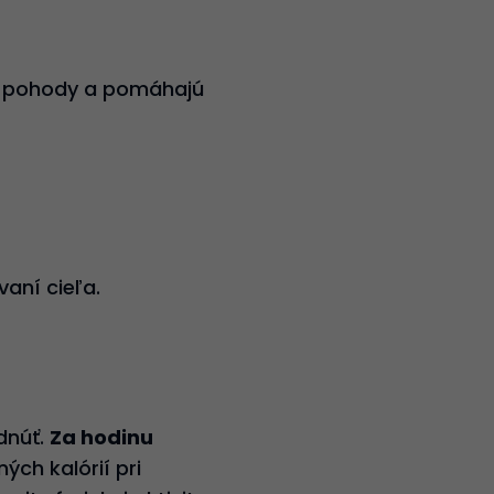
it pohody a pomáhajú
vaní cieľa.
dnúť.
Za hodinu
ch kalórií pri