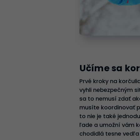
Učíme sa kor
Prvé kroky na korčuli
vyhli nebezpečným sit
sa to nemusí zdať ak
musíte koordinovať po
to nie je také jednod
ľade a umožní vám kor
chodidlá tesne vedľa