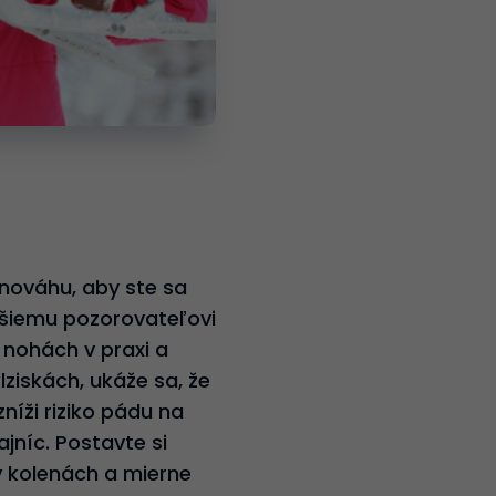
vnováhu, aby ste sa
ajšiemu pozorovateľovi
 nohách v praxi a
ziskách, ukáže sa, že
níži riziko pádu na
jníc. Postavte si
v kolenách a mierne