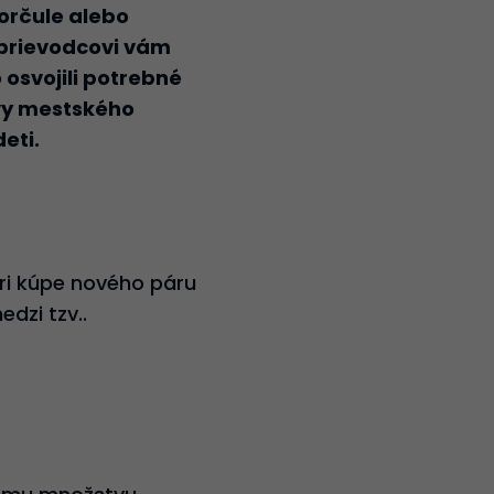
korčule alebo
sprievodcovi vám
 osvojili potrebné
evy mestského
eti.
ri kúpe nového páru
dzi tzv..