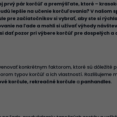
voj prvý pár korčúľ a premýšľate, ktoré – kraso
budú lepšie na učenie korčuľovania? V našom 
e pre začiatočníkov si vybrať, aby ste si rýchlo
ovanie na ľade a mohli si užívať výhody návšt
 si dať pozor pri výbere korčúľ pre dospelých a d
enovať konkrétnym faktorom, ktoré sú dôležité p
rom typov korčúľ a ich vlastností. Rozlišujeme me
ové korčule, rekreačné korčule
a
panhandles
.