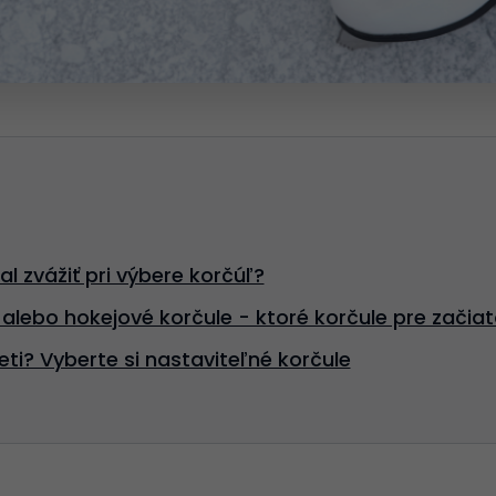
 zvážiť pri výbere korčúľ?
alebo hokejové korčule - ktoré korčule pre začia
eti? Vyberte si nastaviteľné korčule