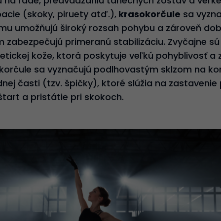
u na ľade, predvádzaniu tanečných zostáv a veľ
cie (skoky, piruety atď.),
krasokorčule
sa vyzna
omu umožňujú široký rozsah pohybu a zároveň do
m zabezpečujú primeranú stabilizáciu. Zvyčajne sú
etickej kože, ktorá poskytuje veľkú pohyblivosť a
okorčule sa vyznačujú podlhovastým sklzom na kon
ej časti (tzv. špičky), ktoré slúžia na zastavenie
tart a pristátie pri skokoch.