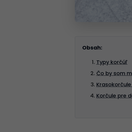
Obsah:
Typy korčúľ
Čo by som mal
Krasokorčule 
Korčule pre d