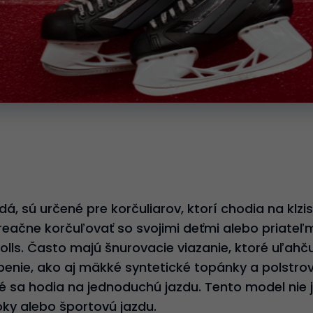
, sú určené pre korčuliarov, ktorí chodia na klzi
eačne korčuľovať so svojimi deťmi alebo priateľmi
olls. Často majú šnurovacie viazanie, ktoré uľahč
benie, ako aj mäkké syntetické topánky a polstro
ré sa hodia na jednoduchú jazdu. Tento model nie 
oky alebo športovú jazdu.