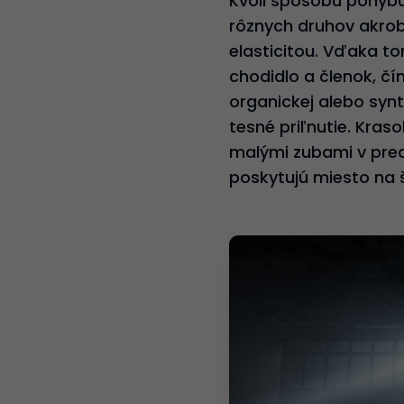
Kvôli spôsobu pohyb
rôznych druhov akroba
elasticitou. Vďaka t
chodidlo a členok, čí
organickej alebo synt
tesné priľnutie. Kras
malými zubami v predn
poskytujú miesto na š