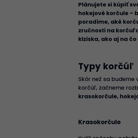
Plánujete si kúpiť s
hokejové korčule – 
poradíme, aké korčul
zručnosti na korčuľ
klziska, ako aj na čo
Typy korčúľ
Skôr než sa budeme v
korčúľ, začneme rozbo
krasokorčule, hokej
Krasokorčule