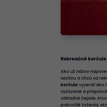
Rekreačné korčule
Ako už názov napovedá
sezónu a chcú sa rekr
korčule
vyzerať ako r
vyzúvanie a prispôso
základné čepele, kto
pokročilé točenia, sk