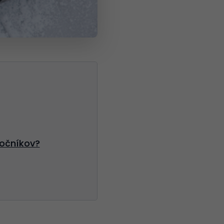
točníkov?