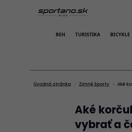
BEH
TURISTIKA
BICYKLE
Aké k
Úvodná stránka
Zimné športy
Aké korčul
vybrať a č