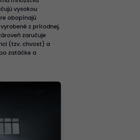
kému množstvu
čujú vysokou
bre obopínajú
 vyrobené z prírodnej,
 zároveň zaručuje
ci (tzv. chvost) a
 po zatáčke a