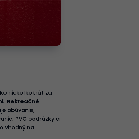
sko niekoľkokrát za
..
Rekreačné
uje obúvanie,
vanie, PVC podrážky a
je vhodný na