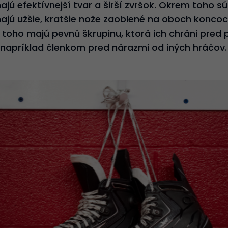
jú efektívnejší tvar a širší zvršok. Okrem toho sú 
jú užšie, kratšie nože zaoblené na oboch koncoch
 toho majú pevnú škrupinu, ktorá ich chráni pred
 napríklad členkom pred nárazmi od iných hráčov.